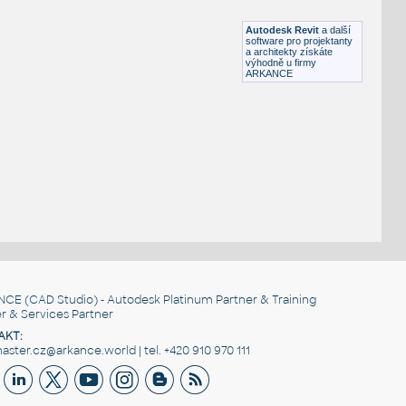
RFA
Osvětlení
Autodesk Revit
a další
software pro projektanty
a architekty získáte
výhodně u firmy
ARKANCE
NCE
(CAD Studio) - Autodesk Platinum Partner & Training
r & Services Partner
AKT:
ster.cz@arkance.world | tel. +420 910 970 111