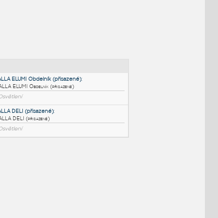
NÉ BLOKY
:
CS HALLA ELUMI Obdelník (přisazené)
:
CS HALLA ELUMI Obdelník (přisazené)
RFA
Osvětlení
CS HALLA DELI (přisazené)
:
CS HALLA DELI (přisazené)