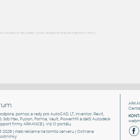
RFA
Osvětlení
l součást prvek stafáž výkres kategorie kolekce free block library
rum
ARKA
Cente
, podpora, pomoc a rady pro AutoCAD, LT, Inventor, Revit,
KONT
3D, 3ds Max, Fusion, Forma, Vault, PowerMill a další Autodesk
webma
support firmy ARKANCE). Viz
O portálu
.
© 2026 |
Web reklama
na tomto serveru |
Ochrana
podmínky