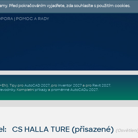
lamy. Před pokračováním vyjadřete, zda souhlasíte s použitím cookies.
 PODPORA | POMOC A RADY
Z+EN)
. Tipy pro
AutoCAD 2027
, pro
Inventor 2027
a pro
Revit 2027
.
řevodníky
.
Kompletní
příkazy
a
proměnné AutoCADu 2027
.
l: CS HALLA TURE (přisazené)
(Osvětlení