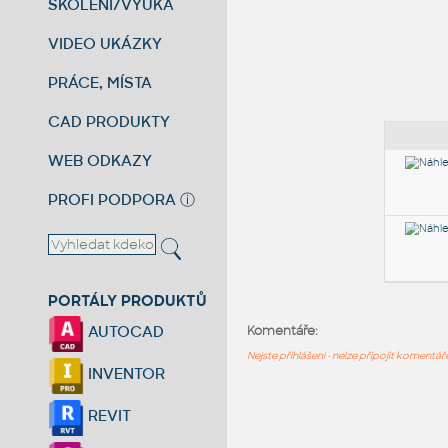
ŠKOLENÍ/VÝUKA
VIDEO UKÁZKY
PRÁCE, MÍSTA
CAD PRODUKTY
WEB ODKAZY
PROFI PODPORA
ⓘ
PORTÁLY PRODUKTŮ
AUTOCAD
Komentáře:
Nejste přihlášeni - nelze připojit komentá
INVENTOR
REVIT