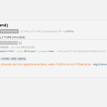
ené)
 DOWNLOAD
CS HALLA TURE (prisazene).rfa
+
příloha
A TURE (přisazené)
amily RVT2014
t
668kB
• ze dne
06.01.2015
ladimír Michl^
• Autor:
BIMproject
• Výrobce:
Halla^
•
md5: b8d710173e709c6f4bf54768674af3c0
svítidlo
Halla
lighting
 k dispozici jen pro registrované členy webu CADforum.cz. Přihlaste se -
registrace