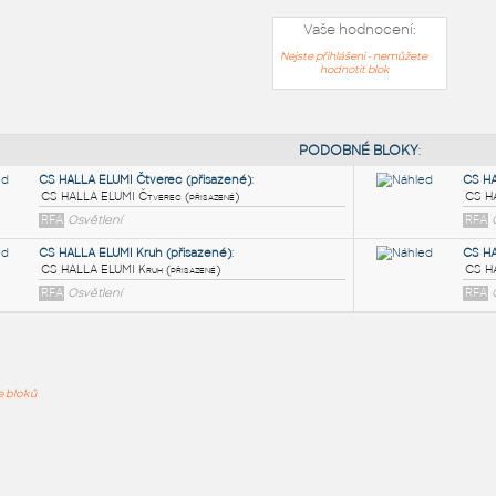
Vaše hodnocení:
Nejste přihlášeni - nemůžete
hodnotit blok
PODOB
CS HALLA ELUMI Čtverec (přisazené)
:
ře bloků
CS HALLA ELUMI Čtverec (přisazené)
RFA
Osvětlení
CS HALLA ELUMI Kruh (přisazené)
:
CS HALLA ELUMI Kruh (přisazené)