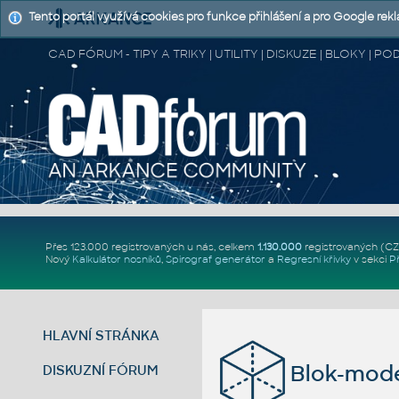
Tento portál využívá cookies pro funkce přihlášení a pro Google rek
CAD FÓRUM - TIPY A TRIKY | UTILITY | DISKUZE | BLOKY |
Přes 123.000 registrovaných u nás, celkem
1.130.000
registrovaných (C
Nový
Kalkulátor nosníků
,
Spirograf generátor
a
Regresní křivky
v sekci
P
HLAVNÍ STRÁNKA
Blok-mode
DISKUZNÍ FÓRUM