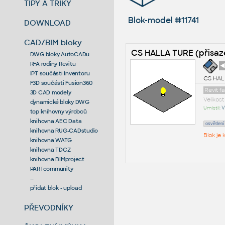
TIPY A TRIKY
Blok-model #11741
DOWNLOAD
CAD/BIM bloky
CS HALLA TURE (přisaz
DWG bloky AutoCADu
RFA rodiny Revitu
◄
IPT součásti Inventoru
CS HALL
F3D součásti Fusion360
Revit f
3D CAD modely
Velikos
dynamické bloky DWG
Umístil:
V
top knihovny výrobců
knihovna AEC Data
osvětlení
knihovna RUG-CADstudio
Blok je
knihovna WATG
knihovna TDCZ
knihovna BIMproject
PARTcommunity
--
přidat blok - upload
PŘEVODNÍKY