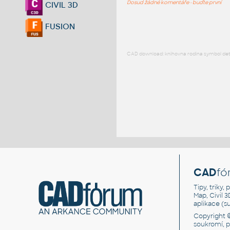
Dosud žádné komentáře - buďte první
CIVIL 3D
FUSION
CAD download: knihovna rodina symbol detai
CAD
fó
Tipy, triky
Map, Civil 
aplikace (
Copyright 
soukromí, 