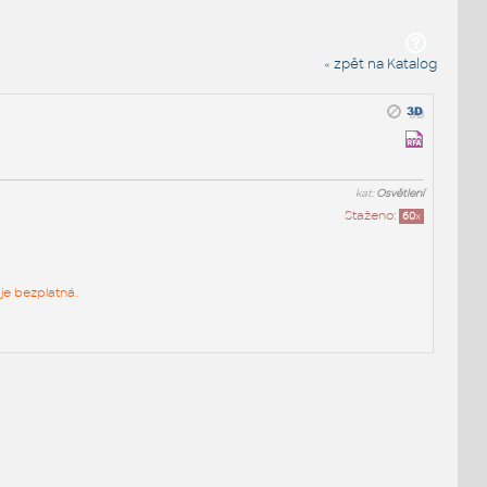
« zpět na Katalog
kat:
Osvětlení
Staženo:
60
x
je bezplatná.