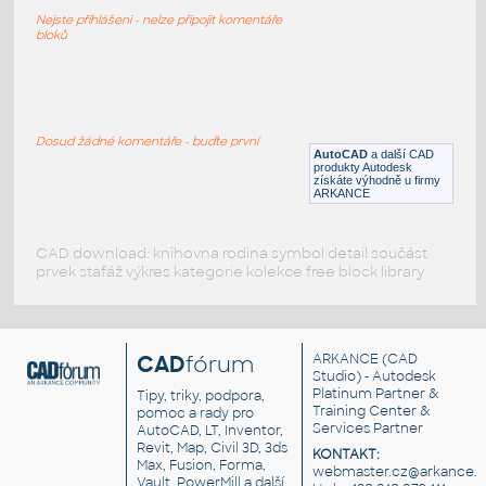
Kovová brána
Nejste přihlášeni - nelze připojit komentáře
RFA
Exteriéry
bloků
Gate_Iron_12
:
Kovová brána
Dosud žádné komentáře - buďte první
AutoCAD
a další CAD
RFA
Ploty
produkty Autodesk
získáte výhodně u firmy
ARKANCE
CAD download: knihovna rodina symbol detail součást
prvek stafáž výkres kategorie kolekce free block library
CAD
fórum
ARKANCE
(CAD
Studio) - Autodesk
Platinum Partner &
Tipy, triky, podpora,
Training Center &
pomoc a rady pro
Services Partner
AutoCAD, LT, Inventor,
Revit, Map, Civil 3D, 3ds
KONTAKT:
Max, Fusion, Forma,
webmaster.cz@arkance.w
Vault, PowerMill a další