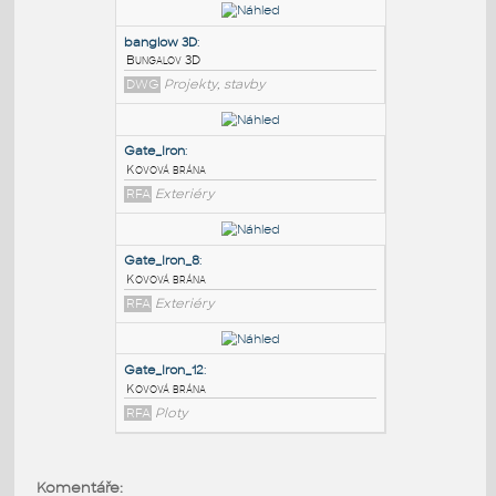
PODOBNÉ BLOKY
:
banglow 3D
:
Bungalov 3D
DWG
Projekty, stavby
Gate_Iron
:
Kovová brána
RFA
Exteriéry
Gate_Iron_8
:
Komentáře: