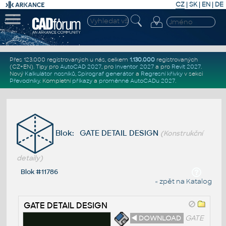
CZ
|
SK
|
EN
|
DE
Přes 123.000 registrovaných u nás, celkem
1.130.000
registrovaných
(CZ+EN)
. Tipy pro
AutoCAD 2027
, pro
Inventor 2027
a pro
Revit 2027
.
Nový
Kalkulátor nosníků
,
Spirograf generátor
a
Regresní křivky
v sekci
Převodníky
.
Kompletní
příkazy
a
proměnné AutoCADu 2027
.
Blok: GATE DETAIL DESIGN
(Konstrukční
detaily)
Blok #11786
« zpět na Katalog
GATE DETAIL DESIGN
◄ DOWNLOAD
GATE