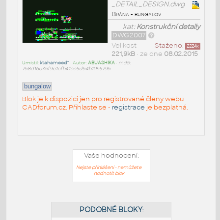
_DETAIL_DESIGN.dwg
Brána - bungalov
kat:
Konstrukční detaily
DWG2007
Velikost
Staženo:
2224
x
221,9kB
• ze dne
08.02.2015
Umístil:
ktahameed^
• Autor:
ABUASHIKA
•
md5:
758d16c35f9e1cfb41cc5d54b1065795
bungalow
Blok je k dispozici jen pro registrované členy webu
CADforum.cz. Přihlaste se -
registrace
je bezplatná.
Vaše hodnocení:
Nejste přihlášeni - nemůžete
hodnotit blok