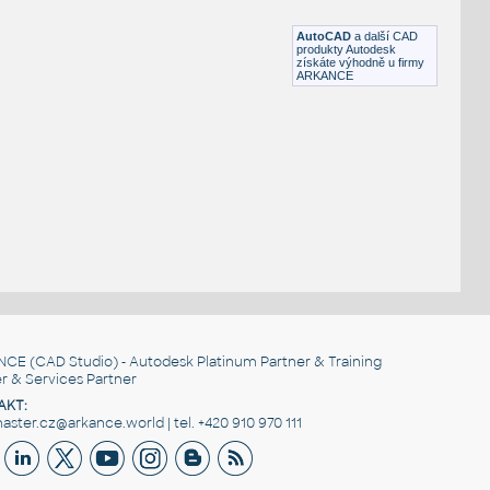
DWG
Postavy, lidé
AutoCAD
a další CAD
produkty Autodesk
získáte výhodně u firmy
ARKANCE
NCE
(CAD Studio) - Autodesk Platinum Partner & Training
r & Services Partner
AKT:
ster.cz@arkance.world | tel. +420 910 970 111