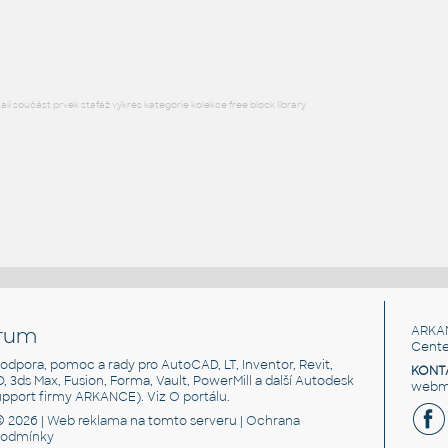
DWG
Postavy, lidé
l součást prvek stafáž výkres kategorie kolekce free block library
rum
ARKA
Cente
, podpora, pomoc a rady pro AutoCAD, LT, Inventor, Revit,
KONT
3D, 3ds Max, Fusion, Forma, Vault, PowerMill a další Autodesk
webma
support firmy ARKANCE). Viz
O portálu
.
© 2026 |
Web reklama
na tomto serveru |
Ochrana
podmínky