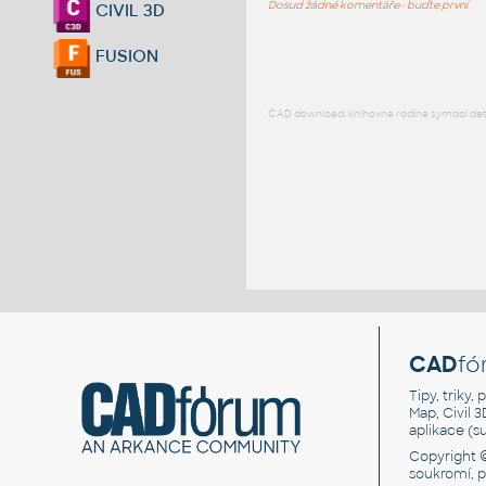
Dosud žádné komentáře - buďte první
CIVIL 3D
FUSION
CAD download: knihovna rodina symbol detai
CAD
fó
Tipy, triky
Map, Civil 
aplikace (
Copyright 
soukromí, 