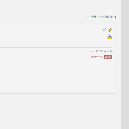
« zpět na Katalog
kat:
Postavy, lidé
Staženo:
488
x