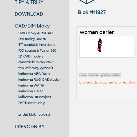
TIPY A TRIKY
Blok #11827
DOWNLOAD
CAD/BIM bloky
woman carier
DWG bloky AutoCADu
RFA rodiny Revitu
IPT součásti Inventoru
F3D součásti Fusion360
3D CAD modely
dynamické bloky DWG
top knihovny výrobců
knihovna AEC Data
žena
woman
phone
telefon
knihovna RUG-CADstudio
Blok je k dispozici jen pro regist
knihovna WATG
knihovna TDCZ
knihovna BIMproject
PARTcommunity
--
přidat blok - upload
PŘEVODNÍKY