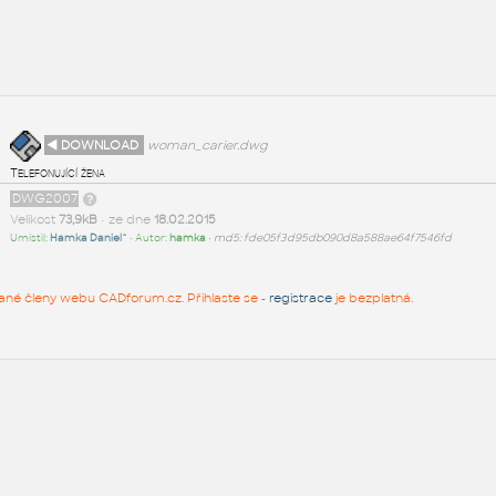
◄ DOWNLOAD
woman_carier.dwg
Telefonující žena
DWG2007
Velikost
73,9kB
• ze dne
18.02.2015
Umístil:
Hamka Daniel^
• Autor:
hamka
•
md5: fde05f3d95db090d8a588ae64f7546fd
rované členy webu CADforum.cz. Přihlaste se -
registrace
je bezplatná.