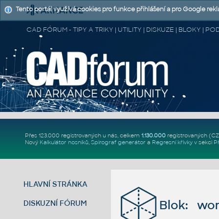
Tento portál využívá cookies pro funkce přihlášení a pro Google rek
CAD FÓRUM - TIPY A TRIKY | UTILITY | DISKUZE | BLOKY |
Přes 123.000 registrovaných u nás, celkem
1.130.000
registrovaných (C
Nový
Kalkulátor nosníků
,
Spirograf generátor
a
Regresní křivky
v sekci
P
HLAVNÍ STRÁNKA
Blok: wo
DISKUZNÍ FÓRUM