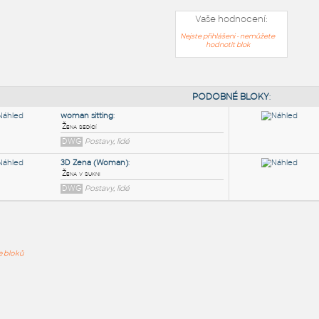
Vaše hodnocení:
Nejste přihlášeni - nemůžete
hodnotit blok
PODOB
woman sitting
:
ře bloků
Žena sedící
DWG
Postavy, lidé
3D Zena (Woman)
:
Žena v sukni