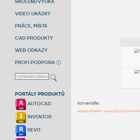
ŠKOLENÍ/VÝUKA
VIDEO UKÁZKY
PRÁCE, MÍSTA
CAD PRODUKTY
WEB ODKAZY
PROFI PODPORA
ⓘ
PORTÁLY PRODUKTŮ
AUTOCAD
Komentáře:
Nejste přihlášeni - nelze připojit komentá
INVENTOR
REVIT