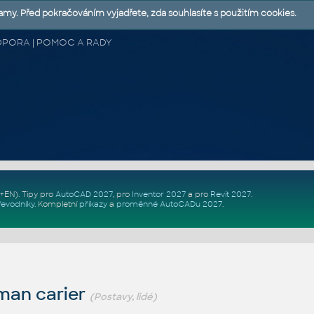
lamy. Před pokračováním vyjadřete, zda souhlasíte s použitím cookies.
 PODPORA | POMOC A RADY
Z+EN)
. Tipy pro
AutoCAD 2027
, pro
Inventor 2027
a pro
Revit 2027
.
řevodníky
.
Kompletní
příkazy
a
proměnné AutoCADu 2027
.
man carier
(Postavy, lidé)