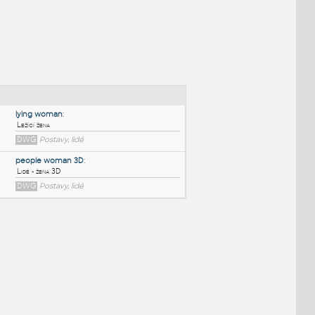
NÉ BLOKY
:
lying woman
:
Ležící žena
DWG
Postavy, lidé
people woman 3D
:
Lidé - žena 3D