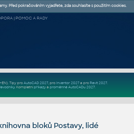
lamy. Před pokračováním vyjadřete, zda souhlasíte s použitím cookies.
 PODPORA | POMOC A RADY
Z+EN)
. Tipy pro
AutoCAD 2027
, pro
Inventor 2027
a pro
Revit 2027
.
řevodníky
.
Kompletní
příkazy
a
proměnné AutoCADu 2027
.
ihovna bloků Postavy, lidé