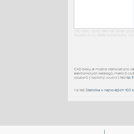
CAD bloky: osoby těla lidé člověk pos
součásti prvky stafáž buňka buňky výk
CAD bloky je možno stahovat pro vlast
elektronických katalogů, médií či slu
souborů (
neplatný soubor
) řeší
tip 
Viz též
Statistika
a
nejnovějších 100 