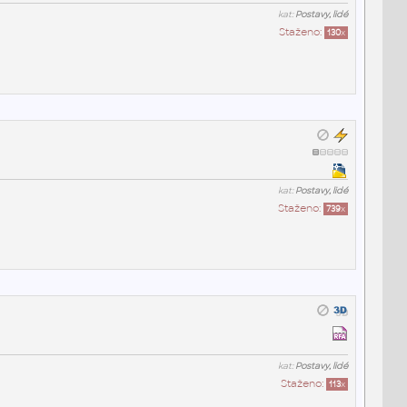
kat:
Postavy, lidé
Staženo:
130
x
kat:
Postavy, lidé
Staženo:
739
x
kat:
Postavy, lidé
Staženo:
113
x