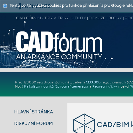
Tento portál využívá cookies pro funkce přihlášení a pro Google rek
CAD FÓRUM - TIPY A TRIKY | UTILITY | DISKUZE | BLOKY |
Přes 123.000 registrovaných u nás, celkem
1.130.000
registrovaných (C
Nový
Kalkulátor nosníků
,
Spirograf generátor
a
Regresní křivky
v sekci
P
HLAVNÍ STRÁNKA
CAD/BIM kn
DISKUZNÍ FÓRUM