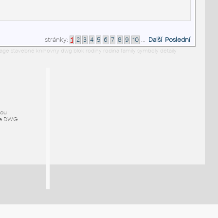
stránky:
1
2
3
4
5
6
7
8
9
10
...
Další
Poslední
rage stavebné knihovny dwg blok rodiny rodina family symboly detaily
mou
ze DWG