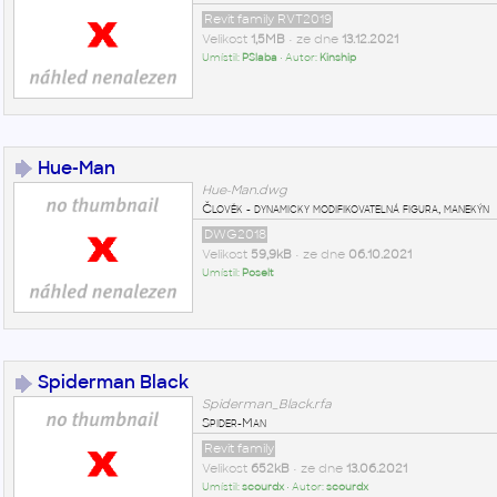
Revit family RVT2019
Velikost
1,5MB
• ze dne
13.12.2021
Umístil:
PSlaba
• Autor:
Kinship
Hue-Man
Hue-Man.dwg
Člověk - dynamicky modifikovatelná figura, manekýn
DWG2018
Velikost
59,9kB
• ze dne
06.10.2021
Umístil:
Poselt
Spiderman Black
Spiderman_Black.rfa
Spider-Man
Revit family
Velikost
652kB
• ze dne
13.06.2021
Umístil:
scourdx
• Autor:
scourdx