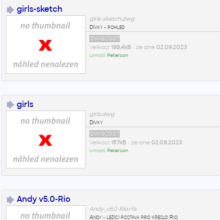
girls-sketch
girls-sketch.dwg
Dívky - pohled
DWG2007
Velikost
198,4kB
• ze dne
02.09.2023
Umístil:
Peterson
girls
girls.dwg
Dívky
DWG2007
Velikost
157kB
• ze dne
02.09.2023
Umístil:
Peterson
Andy v5.0-Rio
Andy_v5.0-Rio.rfa
Andy - ležící postava pro křeslo Rio