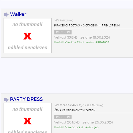
Walker
Walker.dwg
Kráčející postava - s otáčením + překlopením
DWG2018
Velikost
33,8kB
• ze dne
18.06.2024
Umístil:
Vladimír Michl
• Autor:
ARKANCE
PARTY DRESS
WOMAM-PARTY_COLOR.dwg
Žena ve večírkových šatech
DWG2018
Velikost
201,8kB
• ze dne
26.05.2024
Umístil:
flora do brasil
• Autor:
jac