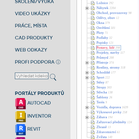
ŠKOLENÍ/VÝUKA
Ložnice
292
Nábytek
2204
VIDEO UKÁZKY
Obchod, provozovny
98
Oděvy, obuv
12
Okna
379
PRÁCE, MÍSTA
Osvětlení
501
Ploty
71
CAD PRODUKTY
Podlahy
32
Popisky
121
Postavy, lidé
398
WEB ODKAZY
Projekty, stavby
117
Průmysl
200
PROFI PODPORA
ⓘ
Přístroje
374
Rostliny, stromy
318
Schodiště
177
Sport
222
Stěny
87
Stropy
303
PORTÁLY PRODUKTŮ
Střecha
138
Šablony
26
AUTOCAD
Terén
9
Vozidla, doprava
1639
Výkresové prvky
258
INVENTOR
Zábava
194
Zařizovací předměty
124
Zbraně
13
REVIT
Zdravotnictví
61
Zvířata
140