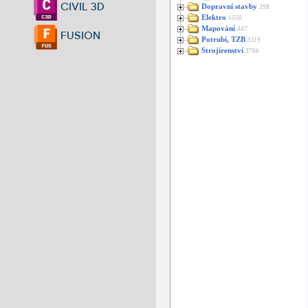
CIVIL 3D
Dopravní stavby
398
Elektro
1550
Mapování
447
FUSION
Potrubí, TZB
3119
Strojírenství
3766