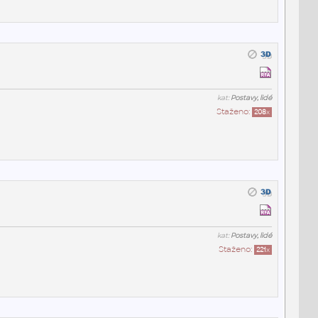
kat:
Postavy, lidé
Staženo:
208
x
kat:
Postavy, lidé
Staženo:
221
x