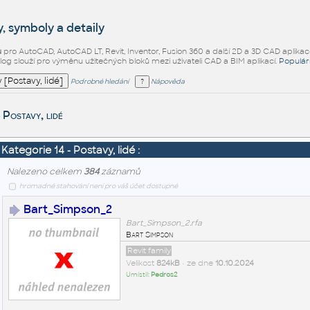
, symboly a detaily
ů
pro AutoCAD, AutoCAD LT, Revit, Inventor, Fusion 360 a další 2D a 3D CAD aplikac
alog slouží pro výměnu užitečných bloků mezi uživateli CAD a BIM aplikací.
Populár
Podrobné hledání
Nápověda
Postavy, lidé
Kategorie 14 - Postavy, lidé :
Nalezeno celkem
384
záznamů
hromadné stahování není pro váš účet dostupné
Bart_Simpson_2
Bart_Simpson_2.rfa
Bart Simpson
Revit family
Velikost
824kB
• ze dne
10.10.2024
Umístil:
Pedros2