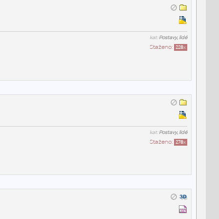
kat:
Postavy, lidé
Staženo:
228
x
kat:
Postavy, lidé
Staženo:
278
x