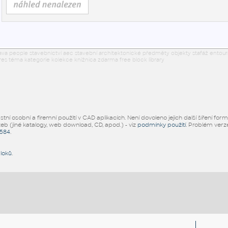
tava people stavebnictví aec stavební architektonické předměty objekty stafáž entou
res téma kategorie kolekce knižnica zdarma free block library
ní osobní a firemní použití v CAD aplikacích. Není dovoleno jejich další šíření for
žeb (jiné katalogy, web download, CD, apod.) - viz
podmínky použití
. Problém ver
5584
.
bloků
.