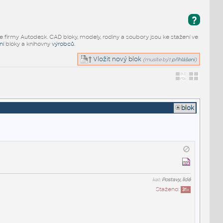
?
e firmy Autodesk. CAD bloky, modely, rodiny a soubory jsou ke stažení ve
ní
bloky a knihovny
výrobců
.
Vložit nový blok
(musíte být
přihlášeni
)
blok
kat:
Postavy, lidé
Staženo:
31
x