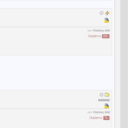
kat:
Postavy, lidé
Staženo:
232
x
kat:
Postavy, lidé
Staženo:
72
x