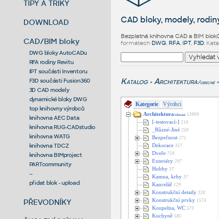
TIPY A TRIKY
CAD bloky, modely, rodiny
DOWNLOAD
Bezplatná knihovna CAD a BIM blok
CAD/BIM bloky
formátech
DWG
,
RFA
,
IPT
,
F3D
. Kat
DWG bloky AutoCADu
RFA rodiny Revitu
IPT součásti Inventoru
Katalog
Architektura
F3D součásti Fusion360
/obecné
>
>
3D CAD modely
dynamické bloky DWG
Kategorie
Výrobci
top knihovny výrobců
Architektura
13909
/obecné
knihovna AEC Data
[-testovací-]
210
knihovna RUG-CADstudio
_Různé-Jiné
250
knihovna WATG
Bezpečnost
271
knihovna TDCZ
Dekorace
357
Dveře
759
knihovna BIMproject
Exteriéry
297
PARTcommunity
Hobby
37
--
Kamna, krby
37
přidat blok - upload
Kancelář
129
Konstrukční detaily
320
PŘEVODNÍKY
Konstrukční prvky
1574
Koupelna, WC
573
Kuchyně
585