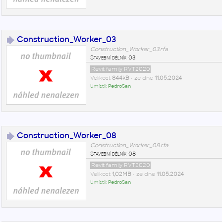
Construction_Worker_03
Construction_Worker_03.rfa
Stavební dělník 03
Revit family RVT2020
Velikost
844kB
• ze dne
11.05.2024
Umístil:
PedroSan
Construction_Worker_08
Construction_Worker_08.rfa
Stavební dělník 08
Revit family RVT2020
Velikost
1,02MB
• ze dne
11.05.2024
Umístil:
PedroSan