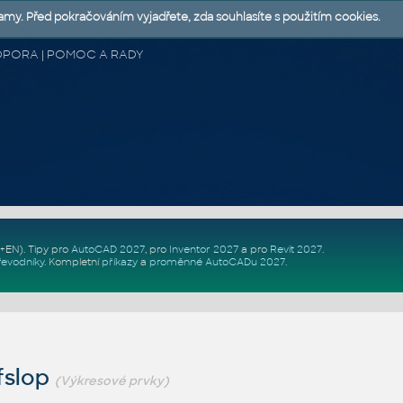
lamy. Před pokračováním vyjadřete, zda souhlasíte s použitím cookies.
 PODPORA | POMOC A RADY
Z+EN)
. Tipy pro
AutoCAD 2027
, pro
Inventor 2027
a pro
Revit 2027
.
řevodníky
.
Kompletní
příkazy
a
proměnné AutoCADu 2027
.
fslop
(Výkresové prvky)