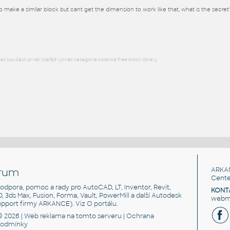
to make a similar block but cant get the dimension to work like that, what is the secret
RVT
Střecha
l součást prvek stafáž výkres kategorie kolekce free block library
rum
ARKA
Cente
, podpora, pomoc a rady pro AutoCAD, LT, Inventor, Revit,
KONT
3D, 3ds Max, Fusion, Forma, Vault, PowerMill a další Autodesk
webma
support firmy ARKANCE). Viz
O portálu
.
© 2026 |
Web reklama
na tomto serveru |
Ochrana
podmínky