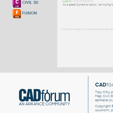
kylefysh
(21.01.2015 9:49:12)
CIVIL 3D
Its a great Dynamic block, I an trying 
FUSION
CAD download: knihovna rodina symbol detai
CAD
fó
Tipy, triky
Map, Civil 
aplikace (
Copyright 
soukromí, 