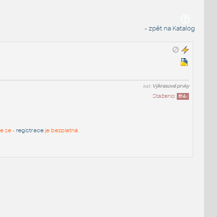
« zpět na Katalog
kat:
Výkresové prvky
Staženo:
614
x
te se -
registrace
je bezplatná.