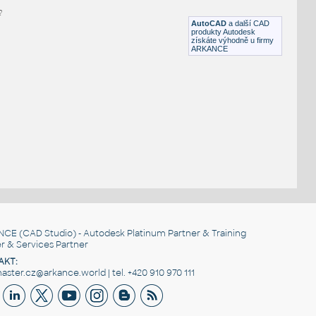
?
RFA
Popisky
AutoCAD
a další CAD
produkty Autodesk
získáte výhodně u firmy
ARKANCE
NCE
(CAD Studio) - Autodesk Platinum Partner & Training
r & Services Partner
AKT:
ster.cz@arkance.world | tel. +420 910 970 111