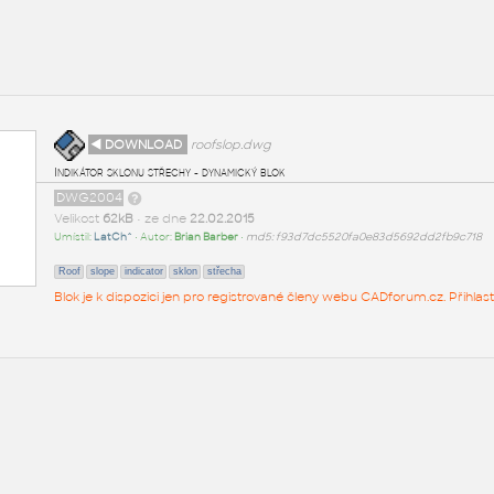
◄ DOWNLOAD
roofslop.dwg
Indikátor sklonu střechy - dynamický blok
DWG2004
Velikost
62kB
• ze dne
22.02.2015
Umístil:
LatCh^
• Autor:
Brian Barber
•
md5: f93d7dc5520fa0e83d5692dd2fb9c718
Roof
slope
indicator
sklon
střecha
Blok je k dispozici jen pro registrované členy webu CADforum.cz. Přihlas