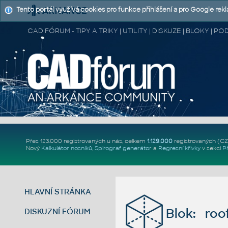
Tento portál využívá cookies pro funkce přihlášení a pro Google rek
CAD FÓRUM - TIPY A TRIKY | UTILITY | DISKUZE | BLOKY |
Přes 123.000 registrovaných u nás, celkem
1.129.000
registrovaných (C
Nový
Kalkulátor nosníků
,
Spirograf generátor
a
Regresní křivky
v sekci
P
HLAVNÍ STRÁNKA
Blok: roo
DISKUZNÍ FÓRUM