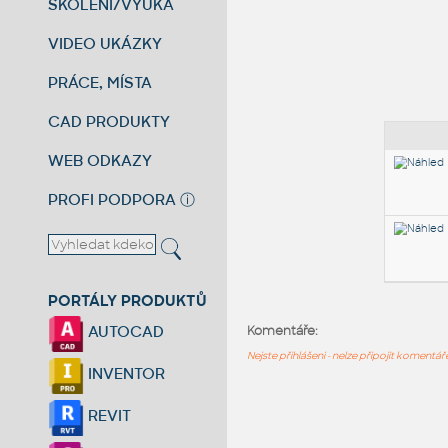
ŠKOLENÍ/VÝUKA
VIDEO UKÁZKY
PRÁCE, MÍSTA
CAD PRODUKTY
WEB ODKAZY
PROFI PODPORA
ⓘ
PORTÁLY PRODUKTŮ
AUTOCAD
Komentáře:
Nejste přihlášeni - nelze připojit komentá
INVENTOR
REVIT