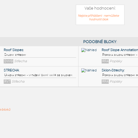
Vaše hodnocení:
Nejste přihlášeni - nemůžete
hodnotit blok
PODOB
Roof Slopes
:
ře bloků
Sklony střechy
DWG
Střecha
STRECHA
:
Ukázka střechy - vytažený šikmý vikýř se sklonem