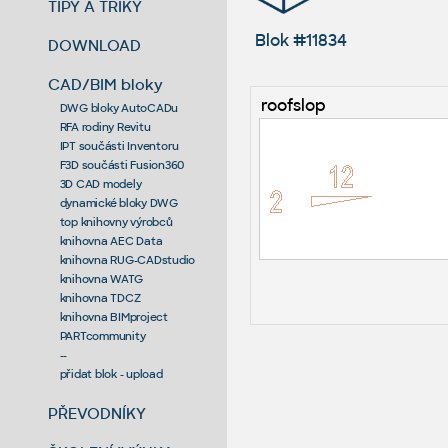
TIPY A TRIKY
Blok #11834
DOWNLOAD
CAD/BIM bloky
roofslop
DWG bloky AutoCADu
RFA rodiny Revitu
IPT součásti Inventoru
F3D součásti Fusion360
3D CAD modely
dynamické bloky DWG
top knihovny výrobců
knihovna AEC Data
knihovna RUG-CADstudio
knihovna WATG
knihovna TDCZ
knihovna BIMproject
PARTcommunity
--
přidat blok - upload
PŘEVODNÍKY