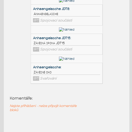
PODOBNÉ BLOKY
:
Anhaengelasche JDT8
:
Anhaengelasche
IPT
Spojovací součásti
Anhaengelasche JDT15
:
Závěsná spona JDT15
Komentáře:
IPT
Spojovací součásti
Nejste přihlášeni - nelze připojit komentáře
bloků
Anhaengelasche
:
Závěsné oko