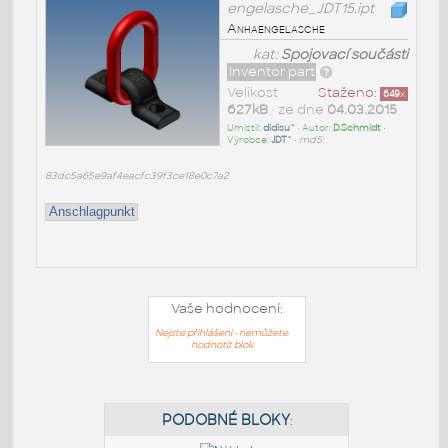
engelasche_JDT15.ipt
Anhaengelasche
kat:
Spojovací součásti
Inventor part
Velikost
Staženo:
649
x
627kB
• ze dne
04.03.2015
Umístil:
didisu^
• Autor:
D.Schmidt
•
Výrobce:
JDT^
•
md5:
83dc5a65e9af4eacfc39f3ce18e0c7a2
Anschlagpunkt
Vaše hodnocení:
Nejste přihlášeni - nemůžete
hodnotit blok