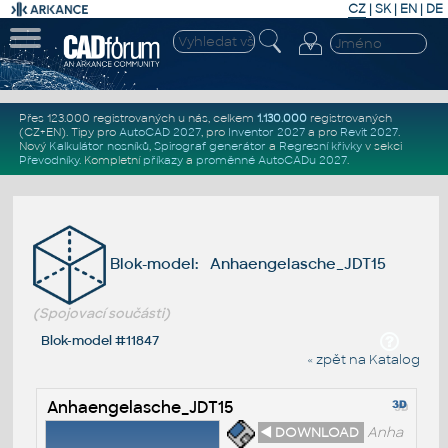
CZ
|
SK
|
EN
|
DE
Přes 123.000 registrovaných u nás, celkem
1.130.000
registrovaných
(CZ+EN)
. Tipy pro
AutoCAD 2027
, pro
Inventor 2027
a pro
Revit 2027
.
Nový
Kalkulátor nosníků
,
Spirograf generátor
a
Regresní křivky
v sekci
Převodníky
.
Kompletní
příkazy
a
proměnné AutoCADu 2027
.
Blok-model: Anhaengelasche_JDT15
(Spojovací součásti)
Blok-model #11847
« zpět na Katalog
Anhaengelasche_JDT15
◄ DOWNLOAD
Anha