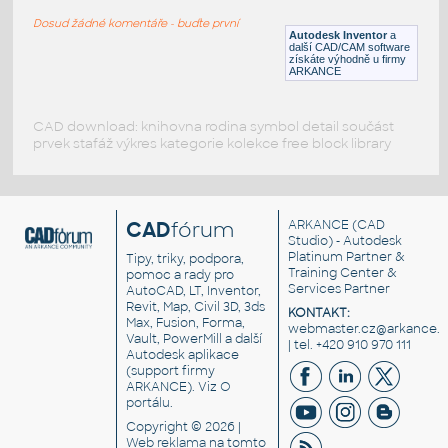
IPT
Svařování
Dosud žádné komentáře - buďte první
Autodesk Inventor
a
další CAD/CAM software
získáte výhodně u firmy
ARKANCE
CAD download: knihovna rodina symbol detail součást
prvek stafáž výkres kategorie kolekce free block library
CAD
fórum
ARKANCE
(CAD
Studio) - Autodesk
Platinum Partner &
Tipy, triky, podpora,
Training Center &
pomoc a rady pro
Services Partner
AutoCAD, LT, Inventor,
Revit, Map, Civil 3D, 3ds
KONTAKT:
Max, Fusion, Forma,
webmaster.cz@arkance.w
Vault, PowerMill a další
| tel. +420 910 970 111
Autodesk aplikace
(support firmy
ARKANCE). Viz
O
portálu
.
Copyright © 2026 |
Web reklama
na tomto