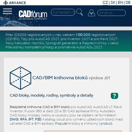
CZ
|
SK
|
EN
|
DE
Přes 123.000 registrovaných u nás, celkem
1.130.000
registrovaných
(CZ+EN)
. Tipy pro
AutoCAD 2027
, pro
Inventor 2027
a pro
Revit 2027
.
Nový
Kalkulátor nosníků
,
Spirograf generátor
a
Regresní křivky
v sekci
Převodníky
.
Kompletní
příkazy
a
proměnné AutoCADu 2027
.
CAD/BIM knihovna bloků
výrobce JDT
?
CAD bloky, modely, rodiny, symboly a detaily
Bezplatná knihovna CAD a BIM bloků
pro AutoCAD, AutoCAD LT, Revit,
Inventor, Fusion 360 a další 2D a 3D CAD aplikace firmy Autodesk.
CAD bloky, modely, rodiny a soubory jsou ke stažení ve formátech
DWG
,
RFA
,
IPT
,
F3D
. Katalog slouží pro výměnu užitečných bloků mezi
uživateli CAD a BIM aplikací.
Populární
bloky a knihovny
výrobců
.