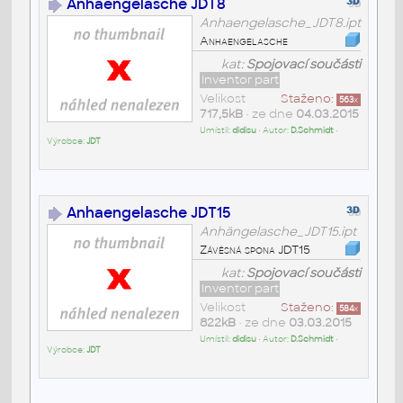
Anhaengelasche JDT8
Anhaengelasche_JDT8.ipt
Anhaengelasche
kat:
Spojovací součásti
Inventor part
Velikost
Staženo:
563
x
717,5kB
• ze dne
04.03.2015
Umístil:
didisu
• Autor:
D.Schmidt
•
Výrobce:
JDT
Anhaengelasche JDT15
Anhängelasche_JDT15.ipt
Závěsná spona JDT15
kat:
Spojovací součásti
Inventor part
Velikost
Staženo:
584
x
822kB
• ze dne
03.03.2015
Umístil:
didisu
• Autor:
D.Schmidt
•
Výrobce:
JDT