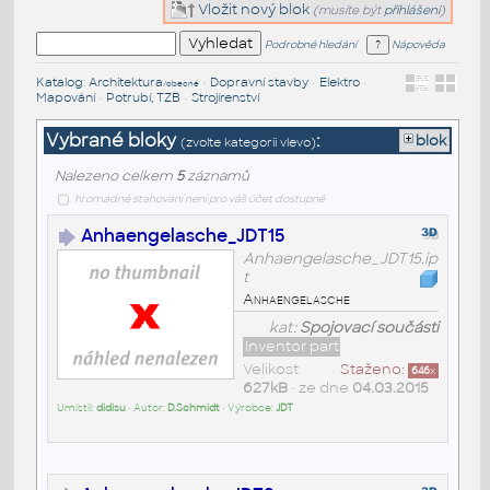
Vložit nový blok
(musíte být
přihlášeni
)
Podrobné hledání
Nápověda
Katalog
:
Architektura
•
Dopravní stavby
•
Elektro
•
/obecné
Mapování
•
Potrubí, TZB
•
Strojírenství
Vybrané bloky
:
blok
(zvolte kategorii vlevo)
Nalezeno celkem
5
záznamů
hromadné stahování není pro váš účet dostupné
Anhaengelasche_JDT15
Anhaengelasche_JDT15.ip
t
Anhaengelasche
kat:
Spojovací součásti
Inventor part
Velikost
Staženo:
646
x
627kB
• ze dne
04.03.2015
Umístil:
didisu
• Autor:
D.Schmidt
• Výrobce:
JDT