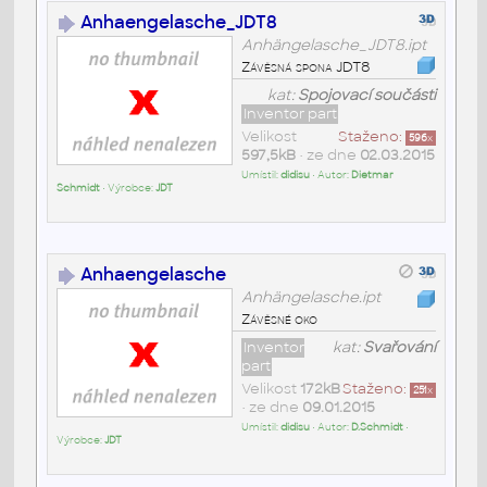
Anhaengelasche_JDT8
Anhängelasche_JDT8.ipt
Závěsná spona JDT8
kat:
Spojovací součásti
Inventor part
Velikost
Staženo:
596
x
597,5kB
• ze dne
02.03.2015
Umístil:
didisu
• Autor:
Dietmar
Schmidt
• Výrobce:
JDT
Anhaengelasche
Anhängelasche.ipt
Závěsné oko
Inventor
kat:
Svařování
part
Velikost
172kB
Staženo:
251
x
• ze dne
09.01.2015
Umístil:
didisu
• Autor:
D.Schmidt
•
Výrobce:
JDT