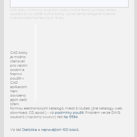
CAD bloky: knihovny dwg blok rodiny rodina family symboly detaily
součásti prvky stafáž buňka buňky výkres téma kategorie kolekce
knižnica zdarma free block library
CAD bloky
je možno
stahovat
pro vlastní
osobní a
firemní
použití v
CAD
aplikacích.
Není
dovoleno
jejich další
šíření
formou elektronických katalogů, médií či služeb (jiné katalogy, web
download, CD, apod.) - viz
podmínky použití
. Problém verze DWG
souborů (
neplatný soubor
) řeší
tip 5584
.
Viz též
Statistika
a
nejnovějších 100 bloků
.