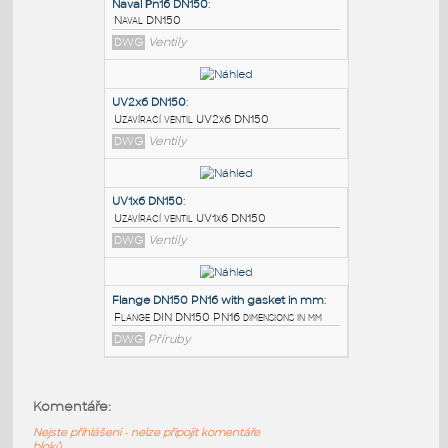
PODOBNÉ BLOKY
:
Naval Рn16 DN150
:
Naval DN150
DWG
Ventily
UV2x6 DN150
:
Uzavírací ventil UV2x6 DN150
DWG
Ventily
UV1x6 DN150
:
Komentáře:
Uzavírací ventil UV1x6 DN150
Nejste přihlášeni - nelze připojit komentáře
DWG
Ventily
bloků