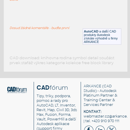
Flange DN150 PN16 with gasket in mm
:
Flange DIN DN150 PN16 dimensions in mm
Dosud žádné komentáře - buďte první
DWG
Příruby
AutoCAD
a další CAD
produkty Autodesk
získáte výhodně u firmy
ARKANCE
CAD download: knihovna rodina symbol detail součást
prvek stafáž výkres kategorie kolekce free block library
CAD
fórum
ARKANCE
(CAD
Studio) - Autodesk
Platinum Partner &
Tipy, triky, podpora,
Training Center &
pomoc a rady pro
Services Partner
AutoCAD, LT, Inventor,
Revit, Map, Civil 3D, 3ds
KONTAKT:
Max, Fusion, Forma,
webmaster.cz@arkance.w
Vault, PowerMill a další
| tel. +420 910 970 111
Autodesk aplikace
(support firmy