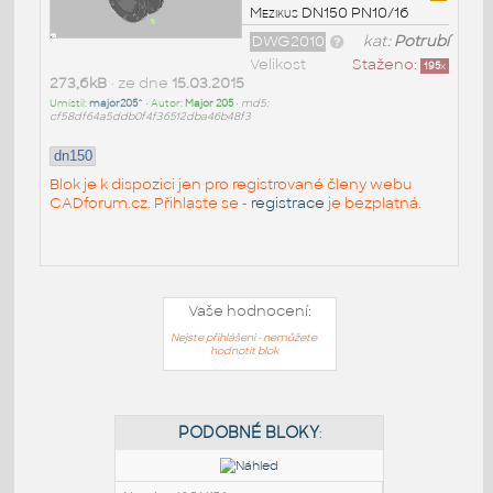
Mezikus DN150 PN10/16
DWG2010
kat:
Potrubí
Velikost
Staženo:
195
x
273,6kB
• ze dne
15.03.2015
Umístil:
major205^
• Autor:
Major 205
•
md5:
cf58df64a5ddb0f4f36512dba46b48f3
dn150
Blok je k dispozici jen pro registrované členy webu
CADforum.cz. Přihlaste se -
registrace
je bezplatná.
Vaše hodnocení:
Nejste přihlášeni - nemůžete
hodnotit blok