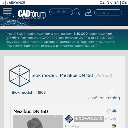
CZ
|
SK
|
EN
|
DE
Přes 123.000 registrovaných u nás, celkem
1.130.000
registrovaných
(CZ+EN)
. Tipy pro
AutoCAD 2027
, pro
Inventor 2027
a pro
Revit 2027
.
Nový
Kalkulátor nosníků
,
Spirograf generátor
a
Regresní křivky
v sekci
Převodníky
.
Kompletní
příkazy
a
proměnné AutoCADu 2027
.
Blok-model: Mezikus DN 150
(Potrubí)
Blok-model #11869
« zpět na Katalog
Mezikus DN 150
◄ DOWNLOAD
Mezik
us.dwg