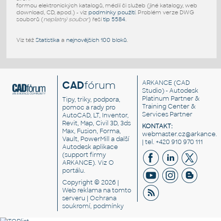
formou elektronických katalogů, médií či služeb (jiné katalogy, web
download, CD, apod.) - viz
podmínky použití
. Problém verze DWG
souborů (
neplatný soubor
) řeší
tip 5584
.
Viz též
Statistika
a
nejnovějších 100 bloků
.
CAD
fórum
ARKANCE
(CAD
Studio) - Autodesk
Platinum Partner &
Tipy, triky, podpora,
Training Center &
pomoc a rady pro
Services Partner
AutoCAD, LT, Inventor,
Revit, Map, Civil 3D, 3ds
KONTAKT:
Max, Fusion, Forma,
webmaster.cz@arkance.w
Vault, PowerMill a další
| tel. +420 910 970 111
Autodesk aplikace
(support firmy
ARKANCE). Viz
O
portálu
.
Copyright © 2026 |
Web reklama
na tomto
serveru |
Ochrana
soukromí, podmínky