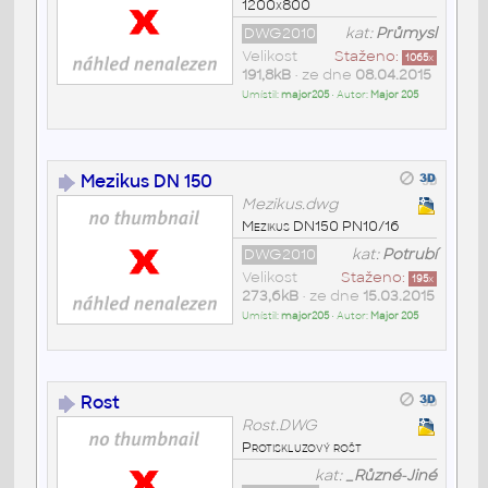
1200x800
DWG2010
kat:
Průmysl
Velikost
Staženo:
1065
x
191,8kB
• ze dne
08.04.2015
Umístil:
major205
• Autor:
Major 205
Mezikus DN 150
Mezikus.dwg
Mezikus DN150 PN10/16
DWG2010
kat:
Potrubí
Velikost
Staženo:
195
x
273,6kB
• ze dne
15.03.2015
Umístil:
major205
• Autor:
Major 205
Rost
Rost.DWG
Protiskluzový rošt
kat:
_Různé-Jiné