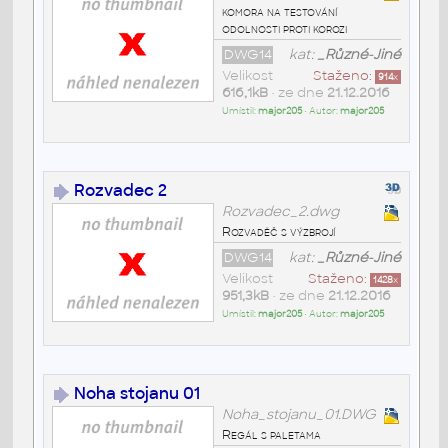
komora na testování
odolnosti proti korozi
DWG14
kat:
_Různé-Jiné
Velikost
Staženo:
914
x
616,1kB
• ze dne
21.12.2016
Umístil:
major205
• Autor:
major205
Rozvadec 2
Rozvadec_2.dwg
Rozvaděč s výzbrojí
DWG14
kat:
_Různé-Jiné
Velikost
Staženo:
1428
x
951,3kB
• ze dne
21.12.2016
Umístil:
major205
• Autor:
major205
Noha stojanu 01
Noha_stojanu_01.DWG
Regál s paletama