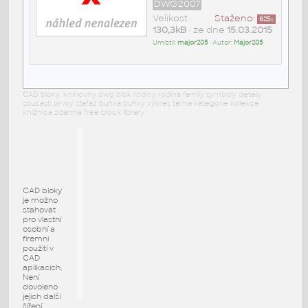
DWG2007
Velikost
Staženo:
625
x
130,3kB
• ze dne
15.03.2015
Umístil:
major205
• Autor:
Major205
CAD bloky: knihovny dwg blok rodiny rodina family symboly detaily
součásti prvky stafáž buňka buňky výkres téma kategorie kolekce
knižnica zdarma free block library
CAD bloky
je možno
stahovat
pro vlastní
osobní a
firemní
použití v
CAD
aplikacích.
Není
dovoleno
jejich další
šíření