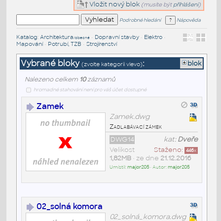
Vložit nový blok
(musíte být
přihlášeni
)
Podrobné hledání
Nápověda
Katalog
:
Architektura
•
Dopravní stavby
•
Elektro
•
/obecné
Mapování
•
Potrubí, TZB
•
Strojírenství
Vybrané bloky
:
blok
(zvolte kategorii vlevo)
Nalezeno celkem
10
záznamů
hromadné stahování není pro váš účet dostupné
Zamek
Zamek.dwg
Zadlabávací zámek
DWG14
kat:
Dveře
Velikost
Staženo:
446
x
1,82MB
• ze dne
21.12.2016
Umístil:
major205
• Autor:
major205
02_solná komora
02_solná_komora.dwg