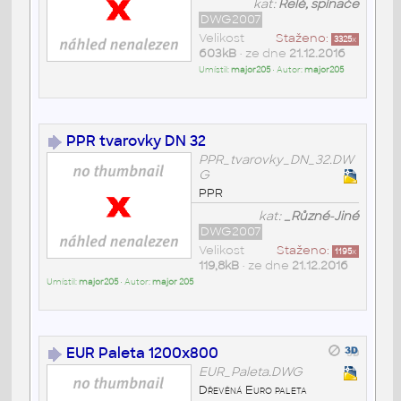
kat:
Relé, spínače
DWG2007
Velikost
Staženo:
3325
x
603kB
• ze dne
21.12.2016
Umístil:
major205
• Autor:
major205
PPR tvarovky DN 32
PPR_tvarovky_DN_32.DW
G
PPR
kat:
_Různé-Jiné
DWG2007
Velikost
Staženo:
1195
x
119,8kB
• ze dne
21.12.2016
Umístil:
major205
• Autor:
major 205
EUR Paleta 1200x800
EUR_Paleta.DWG
Dřevěná Euro paleta