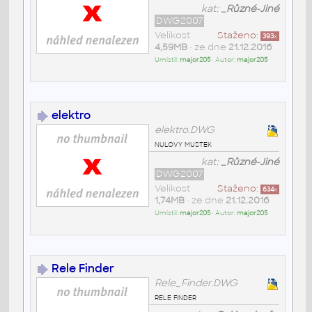
kat:
_Různé-Jiné
DWG2007
Velikost
Staženo:
393
x
4,59MB
• ze dne
21.12.2016
Umístil:
major205
• Autor:
major205
elektro
elektro.DWG
nulovy mustek
kat:
_Různé-Jiné
DWG2007
Velikost
Staženo:
634
x
1,74MB
• ze dne
21.12.2016
Umístil:
major205
• Autor:
major205
Rele Finder
Rele_Finder.DWG
rele finder