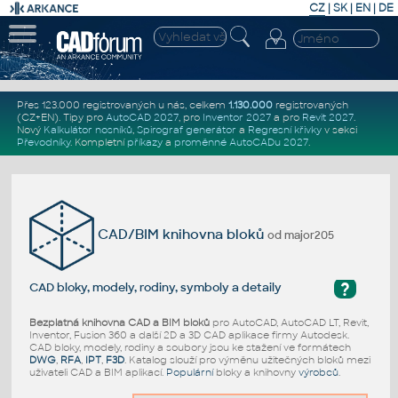
CZ
|
SK
|
EN
|
DE
Přes 123.000 registrovaných u nás, celkem
1.130.000
registrovaných
(CZ+EN)
. Tipy pro
AutoCAD 2027
, pro
Inventor 2027
a pro
Revit 2027
.
Nový
Kalkulátor nosníků
,
Spirograf generátor
a
Regresní křivky
v sekci
Převodníky
.
Kompletní
příkazy
a
proměnné AutoCADu 2027
.
CAD/BIM knihovna bloků
od major205
?
CAD bloky, modely, rodiny, symboly a detaily
Bezplatná knihovna CAD a BIM bloků
pro AutoCAD, AutoCAD LT, Revit,
Inventor, Fusion 360 a další 2D a 3D CAD aplikace firmy Autodesk.
CAD bloky, modely, rodiny a soubory jsou ke stažení ve formátech
DWG
,
RFA
,
IPT
,
F3D
. Katalog slouží pro výměnu užitečných bloků mezi
uživateli CAD a BIM aplikací.
Populární
bloky a knihovny
výrobců
.