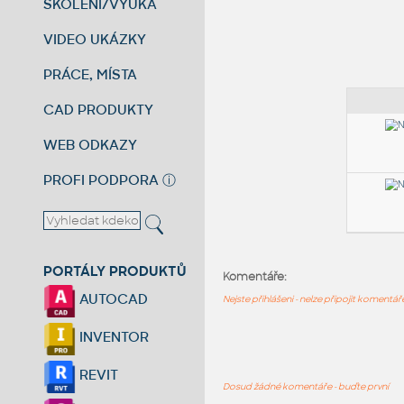
ŠKOLENÍ/VÝUKA
VIDEO UKÁZKY
PRÁCE, MÍSTA
CAD PRODUKTY
WEB ODKAZY
PROFI PODPORA
ⓘ
PORTÁLY PRODUKTŮ
Komentáře:
AUTOCAD
Nejste přihlášeni - nelze připojit komentá
INVENTOR
REVIT
Dosud žádné komentáře - buďte první