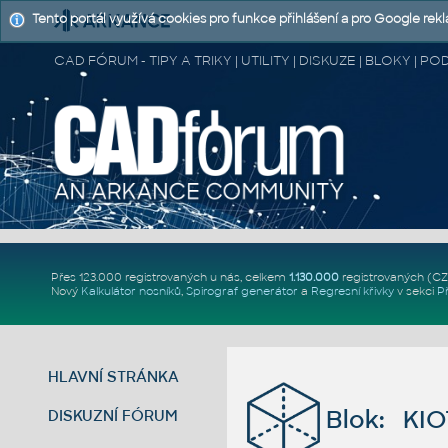
Tento portál využívá cookies pro funkce přihlášení a pro Google rek
CAD FÓRUM - TIPY A TRIKY | UTILITY | DISKUZE | BLOKY |
Přes 123.000 registrovaných u nás, celkem
1.130.000
registrovaných (C
Nový
Kalkulátor nosníků
,
Spirograf generátor
a
Regresní křivky
v sekci
P
HLAVNÍ STRÁNKA
Blok: KIO
DISKUZNÍ FÓRUM