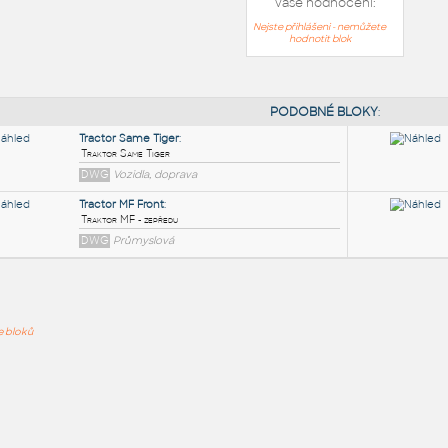
Vaše hodnocení:
Nejste přihlášeni - nemůžete
hodnotit blok
PODOB
Tractor Same Tiger
:
ře bloků
Traktor Same Tiger
DWG
Vozidla, doprava
Tractor MF Front
:
Traktor MF - zepředu
DWG
Průmyslová