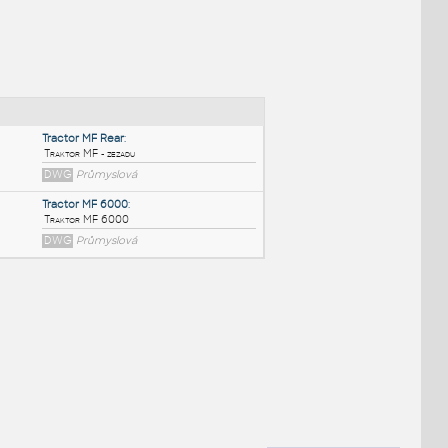
NÉ BLOKY
:
Tractor MF Rear
:
Traktor MF - zezadu
DWG
Průmyslová
Tractor MF 6000
:
Traktor MF 6000
DWG
Průmyslová