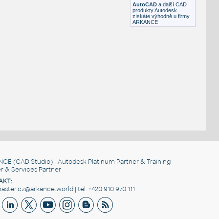
AutoCAD
a další CAD
produkty Autodesk
získáte výhodně u firmy
ARKANCE
NCE
(CAD Studio) - Autodesk Platinum Partner & Training
r & Services Partner
AKT:
ster.cz@arkance.world | tel. +420 910 970 111