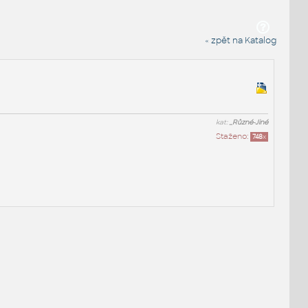
« zpět na Katalog
kat:
_Různé-Jiné
Staženo:
748
x