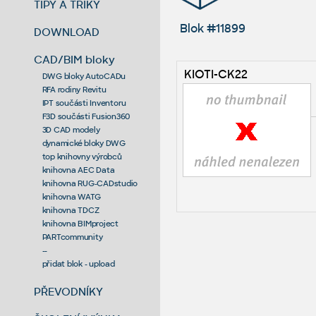
TIPY A TRIKY
Blok #11899
DOWNLOAD
CAD/BIM bloky
KIOTI-CK22
DWG bloky AutoCADu
RFA rodiny Revitu
IPT součásti Inventoru
F3D součásti Fusion360
3D CAD modely
dynamické bloky DWG
top knihovny výrobců
knihovna AEC Data
knihovna RUG-CADstudio
knihovna WATG
knihovna TDCZ
knihovna BIMproject
PARTcommunity
--
přidat blok - upload
PŘEVODNÍKY