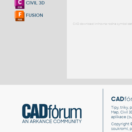
CIVIL 3D
FUSION
CAD download: knihovna rodina symbol detai
CAD
fó
Tipy, triky
Map, Civil 
aplikace (
Copyright 
soukromí, 