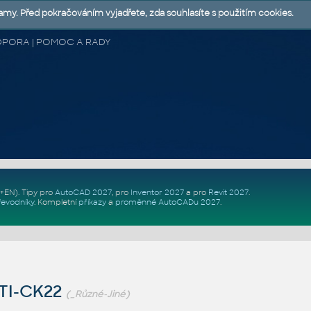
lamy. Před pokračováním vyjadřete, zda souhlasíte s použitím cookies.
 PODPORA | POMOC A RADY
Z+EN)
. Tipy pro
AutoCAD 2027
, pro
Inventor 2027
a pro
Revit 2027
.
řevodníky
.
Kompletní
příkazy
a
proměnné AutoCADu 2027
.
TI-CK22
(_Různé-Jiné)