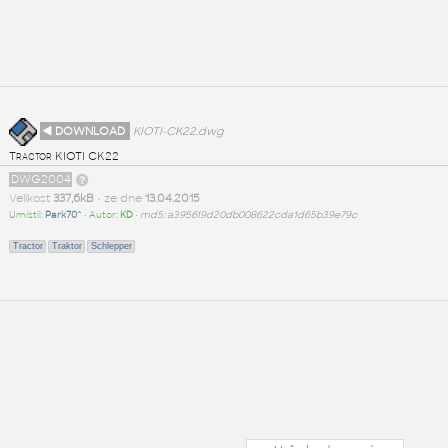
◄ DOWNLOAD
KIOTI-CK22.dwg
Tractor KIOTI CK22
DWG2004
Velikost
337,6kB
• ze dne
13.04.2015
Umístil:
Park70^
• Autor:
KD
•
md5: a395619d20db008622cda1d65b39e79c
Tractor
Traktor
Schlepper