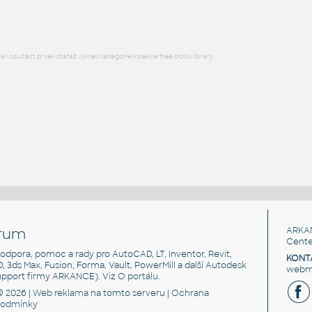
l součást prvek stafáž výkres kategorie kolekce free block library
rum
ARKA
Cente
, podpora, pomoc a rady pro AutoCAD, LT, Inventor, Revit,
KONT
3D, 3ds Max, Fusion, Forma, Vault, PowerMill a další Autodesk
webma
support firmy ARKANCE). Viz
O portálu
.
© 2026 |
Web reklama
na tomto serveru |
Ochrana
podmínky