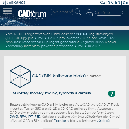
CZ
|
SK
|
EN
|
DE
Přes 123.000 registrovaných u nás, celkem
1.130.000
registrovaných
(CZ+EN)
. Tipy pro
AutoCAD 2027
, pro
Inventor 2027
a pro
Revit 2027
.
Nový
Kalkulátor nosníků
,
Spirograf generátor
a
Regresní křivky
v sekci
Převodníky
.
Kompletní
příkazy
a
proměnné AutoCADu 2027
.
CAD/BIM knihovna bloků
"Traktor"
?
CAD bloky, modely, rodiny, symboly a detaily
Bezplatná knihovna CAD a BIM bloků
pro AutoCAD, AutoCAD LT, Revit,
Inventor, Fusion 360 a další 2D a 3D CAD aplikace firmy Autodesk.
CAD bloky, modely, rodiny a soubory jsou ke stažení ve formátech
DWG
,
RFA
,
IPT
,
F3D
. Katalog slouží pro výměnu užitečných bloků mezi
uživateli CAD a BIM aplikací.
Populární
bloky a knihovny
výrobců
.