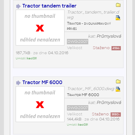
Tractor tandem trailer
Tractor_tandem_trailer.d
wg
Traktor - dvounápravový
přívěs
kat:
Průmyslová
DWG2007
Velikost
Staženo:
4184
x
187,7kB
• ze dne
04.10.2016
Umístil:
ikac031
Tractor MF 6000
Tractor_MF_6000.dwg
Traktor MF 6000
kat:
Průmyslová
DWG2007
Velikost
Staženo:
3680
x
144,4kB
• ze dne
04.10.2016
Umístil:
ikac031