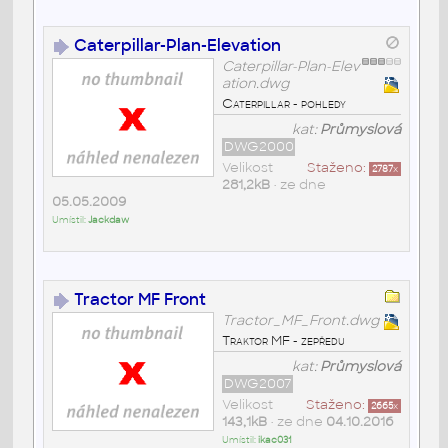
Caterpillar-Plan-Elevation
Caterpillar-Plan-Elev
ation.dwg
Caterpillar - pohledy
kat:
Průmyslová
DWG2000
Velikost
Staženo:
2787
x
281,2kB
• ze dne
05.05.2009
Umístil:
Jackdaw
Tractor MF Front
Tractor_MF_Front.dwg
Traktor MF - zepředu
kat:
Průmyslová
DWG2007
Velikost
Staženo:
2665
x
143,1kB
• ze dne
04.10.2016
Umístil:
ikac031