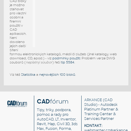
CAD bloky
je možno
stahovat
pro vlastní
osobní a
firemní
použití v
CAD
aplikacích.
Není
dovoleno
jejich další
šíření
formou elektronických katalogů, médií či služeb (jiné katalogy, web
download, CD, apod.) - viz
podmínky použití
. Problém verze DWG
souborů (
neplatný soubor
) řeší
tip 5584
.
Viz též
Statistika
a
nejnovějších 100 bloků
.
CAD
fórum
ARKANCE
(CAD
Studio) - Autodesk
Platinum Partner &
Tipy, triky, podpora,
Training Center &
pomoc a rady pro
Services Partner
AutoCAD, LT, Inventor,
Revit, Map, Civil 3D, 3ds
KONTAKT:
Max, Fusion, Forma,
webmaster.cz@arkance.w