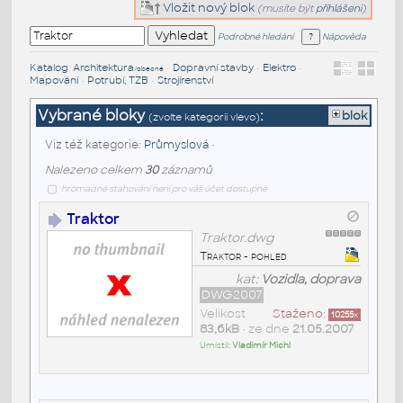
Vložit nový blok
(musíte být
přihlášeni
)
Podrobné hledání
Nápověda
Katalog
:
Architektura
•
Dopravní stavby
•
Elektro
•
/obecné
Mapování
•
Potrubí, TZB
•
Strojírenství
Vybrané bloky
:
blok
(zvolte kategorii vlevo)
Viz též kategorie:
Průmyslová
•
Nalezeno celkem
30
záznamů
hromadné stahování není pro váš účet dostupné
Traktor
Traktor.dwg
Traktor - pohled
kat:
Vozidla, doprava
DWG2007
Velikost
Staženo:
10255
x
83,6kB
• ze dne
21.05.2007
Umístil:
Vladimír Michl