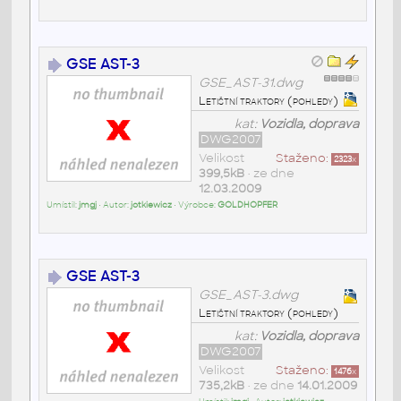
GSE AST-3
GSE_AST-31.dwg
Letištní traktory (pohledy)
kat:
Vozidla, doprava
DWG2007
Velikost
Staženo:
2323
x
399,5kB
• ze dne
12.03.2009
Umístil:
jmgj
• Autor:
jotkiewicz
• Výrobce:
GOLDHOPFER
GSE AST-3
GSE_AST-3.dwg
Letištní traktory (pohledy)
kat:
Vozidla, doprava
DWG2007
Velikost
Staženo:
1476
x
735,2kB
• ze dne
14.01.2009