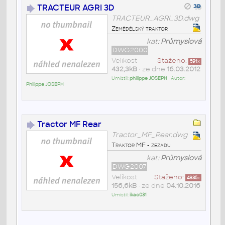
TRACTEUR AGRI 3D
TRACTEUR_AGRI_3D.dwg
Zemědělský traktor
kat:
Průmyslová
DWG2000
Velikost
Staženo:
591
x
432,3kB
• ze dne
16.03.2012
Umístil:
philippe JOSEPH
• Autor:
Philippe JOSEPH
Tractor MF Rear
Tractor_MF_Rear.dwg
Traktor MF - zezadu
kat:
Průmyslová
DWG2007
Velikost
Staženo:
4835
x
156,6kB
• ze dne
04.10.2016
Umístil:
ikac031