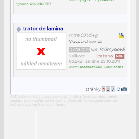
Umístil:
jmgj
• Autor:
jotkiewicz
•
Výrobce:
GOLDHOPFER
trator de lamina
mmt-031.dwg
Válcovací traktor
DWG2010
kat:
Průmyslová
Velikost
Staženo:
1439
x
88,2kB
• ze dne
23.10.2011
Umístil:
aneziocat2009
• Autor:
anezio
stránky:
1
2
3
Další
CAD bloky: knihovny dwg blok rodiny rodina family symboly detaily
součásti prvky stafáž buňka buňky výkres téma kategorie kolekce
knižnica zdarma free block library