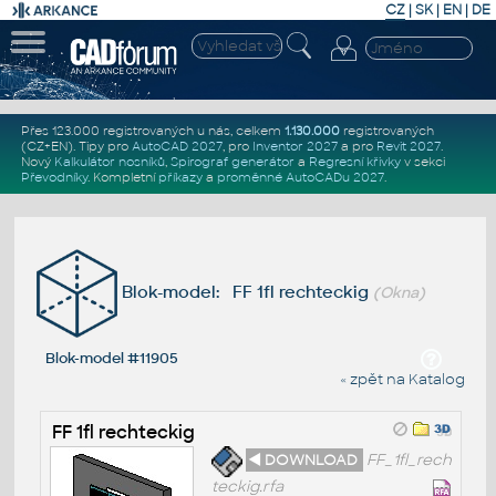
CZ
|
SK
|
EN
|
DE
Přes 123.000 registrovaných u nás, celkem
1.130.000
registrovaných
(CZ+EN)
. Tipy pro
AutoCAD 2027
, pro
Inventor 2027
a pro
Revit 2027
.
Nový
Kalkulátor nosníků
,
Spirograf generátor
a
Regresní křivky
v sekci
Převodníky
.
Kompletní
příkazy
a
proměnné AutoCADu 2027
.
Blok-model: FF 1fl rechteckig
(Okna)
Blok-model #11905
« zpět na Katalog
FF 1fl rechteckig
◄ DOWNLOAD
FF_1fl_rech
teckig.rfa