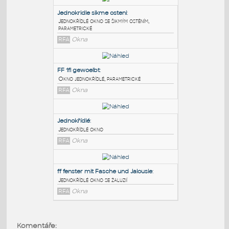
PODOBNÉ BLOKY
:
Jednokridle sikme osteni
:
Jednokřídlé okno se šikmým ostěním,
parametrické
RFA
Okna
FF 1fl gewoelbt
:
Okno jednokřídlé, parametrické
RFA
Okna
Jednokřídlé
:
Komentáře: