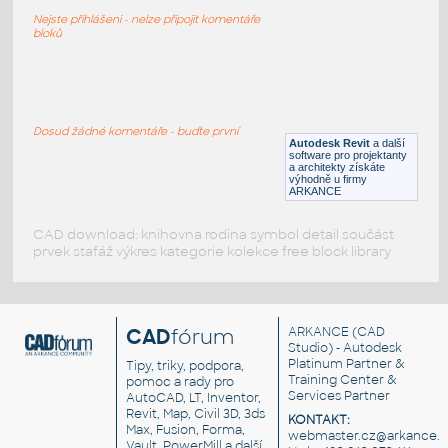
Jednokřídlé okno
Nejste přihlášeni - nelze připojit komentáře
RFA
Okna
bloků
ff fenster mit Fasche und Jalousie
:
Jednokřídlé okno se žaluzií
Dosud žádné komentáře - buďte první
Autodesk Revit
a další
RFA
Okna
software pro projektanty
a architekty získáte
výhodně u firmy
ARKANCE
CAD download: knihovna rodina symbol detail součást
prvek stafáž výkres kategorie kolekce free block library
CAD
fórum
ARKANCE
(CAD
Studio) - Autodesk
Platinum Partner &
Tipy, triky, podpora,
Training Center &
pomoc a rady pro
Services Partner
AutoCAD, LT, Inventor,
Revit, Map, Civil 3D, 3ds
KONTAKT:
Max, Fusion, Forma,
webmaster.cz@arkance.w
Vault, PowerMill a další