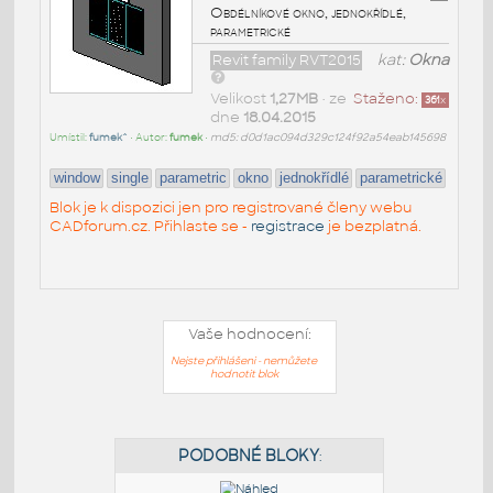
Obdélníkové okno, jednokřídlé,
parametrické
Revit family RVT2015
kat:
Okna
Velikost
1,27MB
• ze
Staženo:
361
x
dne
18.04.2015
Umístil:
fumek^
• Autor:
fumek
•
md5: d0d1ac094d329c124f92a54eab145698
window
single
parametric
okno
jednokřídlé
parametrické
Blok je k dispozici jen pro registrované členy webu
CADforum.cz. Přihlaste se -
registrace
je bezplatná.
Vaše hodnocení:
Nejste přihlášeni - nemůžete
hodnotit blok