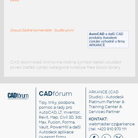
46E3
:
Kolejový profil 46E3
Dosud žádné komentáře - buďte první
DWG
Kolejová
AutoCAD
a další CAD
produkty Autodesk
získáte výhodně u firmy
ARKANCE
CAD download: knihovna rodina symbol detail součást
prvek stafáž výkres kategorie kolekce free block library
CAD
fórum
ARKANCE
(CAD
Studio) - Autodesk
Platinum Partner &
Tipy, triky, podpora,
Training Center &
pomoc a rady pro
Services Partner
AutoCAD, LT, Inventor,
Revit, Map, Civil 3D, 3ds
KONTAKT:
Max, Fusion, Forma,
webmaster.cz@arkance.w
Vault, PowerMill a další
| tel. +420 910 970 111
Autodesk aplikace
(support firmy