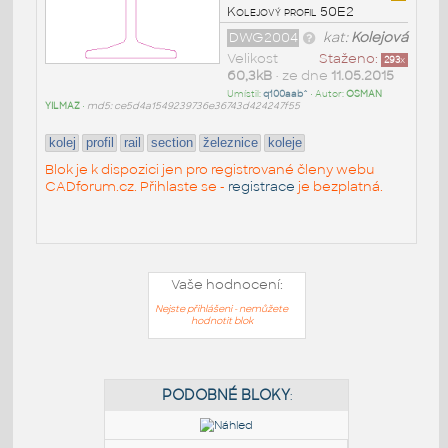
Kolejový profil 50E2
DWG2004
kat:
Kolejová
Velikost
Staženo:
293
x
60,3kB
• ze dne
11.05.2015
Umístil:
q100aab^
• Autor:
OSMAN
YILMAZ
•
md5: ce5d4a1549239736e36743d424247f55
kolej
profil
rail
section
železnice
koleje
Blok je k dispozici jen pro registrované členy webu
CADforum.cz. Přihlaste se -
registrace
je bezplatná.
Vaše hodnocení:
Nejste přihlášeni - nemůžete
hodnotit blok