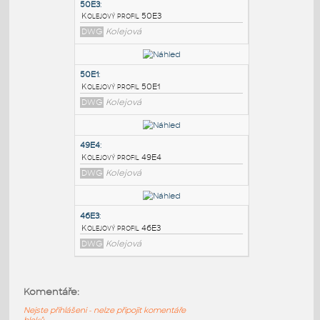
PODOBNÉ BLOKY
:
50E3
:
Kolejový profil 50E3
DWG
Kolejová
50E1
:
Kolejový profil 50E1
DWG
Kolejová
49E4
:
Komentáře:
Kolejový profil 49E4
Nejste přihlášeni - nelze připojit komentáře
DWG
Kolejová
bloků