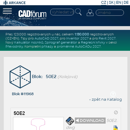
CZ
|
SK
|
EN
|
DE
Přes 123.000 registrovaných u nás, celkem
1.130.000
registrovaných
(CZ+EN)
. Tipy pro
AutoCAD 2027
, pro
Inventor 2027
a pro
Revit 2027
.
Nový
Kalkulátor nosníků
,
Spirograf generátor
a
Regresní křivky
v sekci
Převodníky
.
Kompletní
příkazy
a
proměnné AutoCADu 2027
.
Blok: 50E2
(Kolejová)
Blok #11968
« zpět na Katalog
50E2
◄ DOWNLOAD
50E2.
dwg