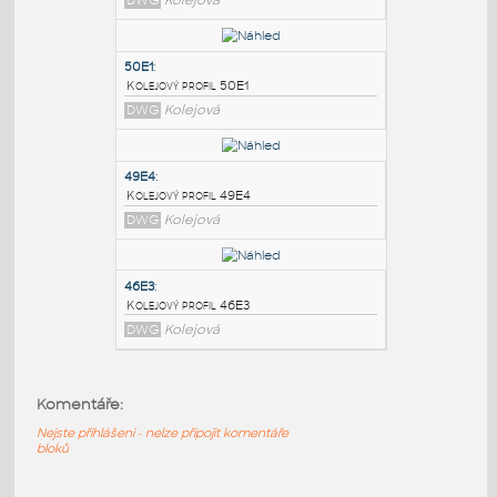
PODOBNÉ BLOKY
:
50E2
:
Kolejový profil 50E2
DWG
Kolejová
50E1
:
Kolejový profil 50E1
DWG
Kolejová
49E4
:
Komentáře:
Kolejový profil 49E4
DWG
Kolejová
Nejste přihlášeni - nelze připojit komentáře
bloků