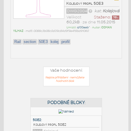
Kolejový profil 50E3
DWG2004
kat:
Kolejová
Velikost
Staženo:
761
x
60,2kB
• ze dne
11.05.2015
Umístil:
q100aab^
• Autor:
OSMAN
YILMAZ
•
md5: 0088c3b08c0d39c84d9f9e4f6bd91060
Rail
section
50E3
kolej
profil
Vaše hodnocení:
Nejste přihlášeni - nemůžete
hodnotit blok