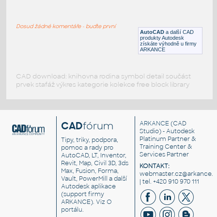
46E3
:
Kolejový profil 46E3
Dosud žádné komentáře - buďte první
DWG
Kolejová
AutoCAD
a další CAD
produkty Autodesk
získáte výhodně u firmy
ARKANCE
CAD download: knihovna rodina symbol detail součást
prvek stafáž výkres kategorie kolekce free block library
CAD
fórum
ARKANCE
(CAD
Studio) - Autodesk
Platinum Partner &
Tipy, triky, podpora,
Training Center &
pomoc a rady pro
Services Partner
AutoCAD, LT, Inventor,
Revit, Map, Civil 3D, 3ds
KONTAKT:
Max, Fusion, Forma,
webmaster.cz@arkance.w
Vault, PowerMill a další
| tel. +420 910 970 111
Autodesk aplikace
(support firmy
ARKANCE). Viz
O
portálu
.