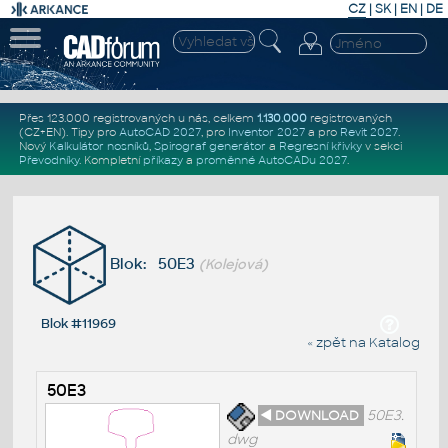
CZ
|
SK
|
EN
|
DE
Přes 123.000 registrovaných u nás, celkem
1.130.000
registrovaných
(CZ+EN)
. Tipy pro
AutoCAD 2027
, pro
Inventor 2027
a pro
Revit 2027
.
Nový
Kalkulátor nosníků
,
Spirograf generátor
a
Regresní křivky
v sekci
Převodníky
.
Kompletní
příkazy
a
proměnné AutoCADu 2027
.
Blok: 50E3
(Kolejová)
Blok #11969
« zpět na Katalog
50E3
◄ DOWNLOAD
50E3.
dwg