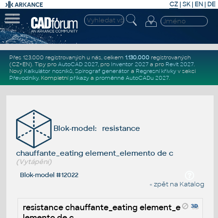
CZ
|
SK
|
EN
|
DE
Přes 123.000 registrovaných u nás, celkem
1.130.000
registrovaných
(CZ+EN)
. Tipy pro
AutoCAD 2027
, pro
Inventor 2027
a pro
Revit 2027
.
Nový
Kalkulátor nosníků
,
Spirograf generátor
a
Regresní křivky
v sekci
Převodníky
.
Kompletní
příkazy
a
proměnné AutoCADu 2027
.
Blok-model: resistance
chauffante_eating element_elemento de c
(Vytápění)
Blok-model #12022
« zpět na Katalog
resistance chauffante_eating element_e
lemento de c