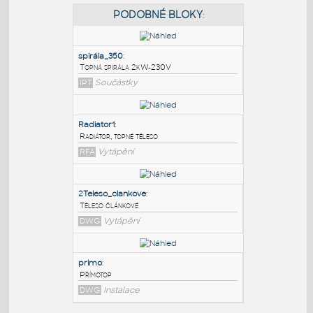
PODOBNÉ BLOKY
:
spirála_350
:
Topná spirála 2kW-230V
IPT
Součástky
Radiator1
:
Radiátor, topné těleso
RFA
Vytápění