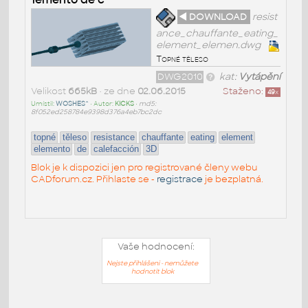
◄ DOWNLOAD
resist
ance_chauffante_eating_
element_elemen.dwg
Topné těleso
DWG2010
kat:
Vytápění
Velikost
665kB
• ze dne
02.06.2015
Staženo:
49
x
Umístil:
WOSHES^
• Autor:
KICKS
•
md5:
8f052ed258784e9398d376a4eb7bc2dc
topné
těleso
resistance
chauffante
eating
element
elemento
de
calefacción
3D
Blok je k dispozici jen pro registrované členy webu
CADforum.cz. Přihlaste se -
registrace
je bezplatná.
Vaše hodnocení:
Nejste přihlášeni - nemůžete
hodnotit blok