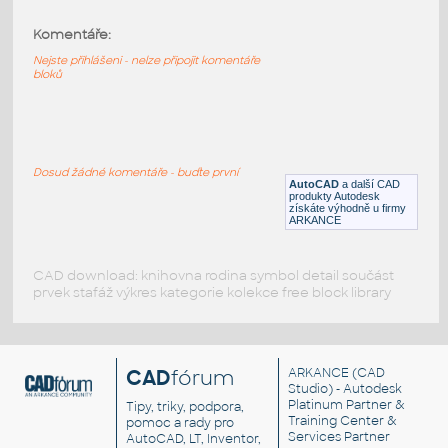
Komentáře:
2Teleso_clankove
:
Těleso článkové
Nejste přihlášeni - nelze připojit komentáře
bloků
DWG
Vytápění
primo
:
Přímotop
Dosud žádné komentáře - buďte první
AutoCAD
a další CAD
produkty Autodesk
DWG
Instalace
získáte výhodně u firmy
ARKANCE
CAD download: knihovna rodina symbol detail součást
prvek stafáž výkres kategorie kolekce free block library
CAD
fórum
ARKANCE
(CAD
Studio) - Autodesk
Platinum Partner &
Tipy, triky, podpora,
Training Center &
pomoc a rady pro
Services Partner
AutoCAD, LT, Inventor,