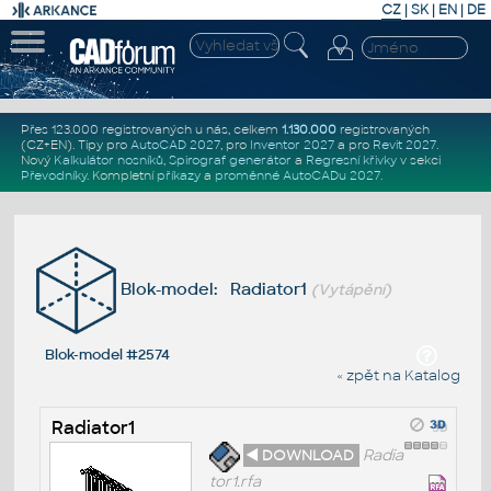
CZ
|
SK
|
EN
|
DE
Přes 123.000 registrovaných u nás, celkem
1.130.000
registrovaných
(CZ+EN)
. Tipy pro
AutoCAD 2027
, pro
Inventor 2027
a pro
Revit 2027
.
Nový
Kalkulátor nosníků
,
Spirograf generátor
a
Regresní křivky
v sekci
Převodníky
.
Kompletní
příkazy
a
proměnné AutoCADu 2027
.
Blok-model: Radiator1
(Vytápění)
Blok-model #2574
« zpět na Katalog
Radiator1
◄ DOWNLOAD
Radia
tor1.rfa