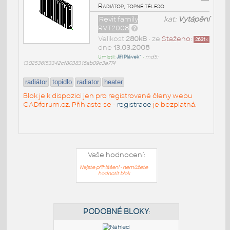
Radiátor, topné těleso
Revit family
kat:
Vytápění
RVT2008
Velikost
280kB
• ze
Staženo:
2631
x
dne
13.03.2008
Umístil:
Jiří Plávek^
•
md5:
1302536153342cf8038316ab09c3a774
radiátor
topidlo
radiator
heater
Blok je k dispozici jen pro registrované členy webu
CADforum.cz. Přihlaste se -
registrace
je bezplatná.
Vaše hodnocení:
Nejste přihlášeni - nemůžete
hodnotit blok