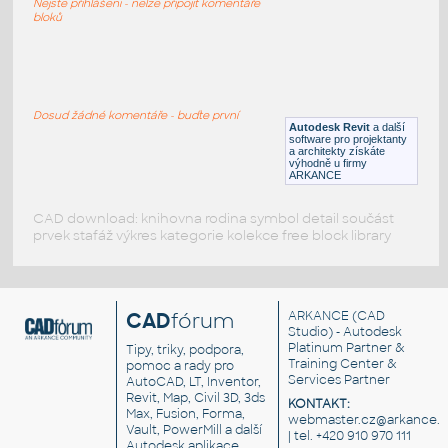
Nejste přihlášeni - nelze připojit komentáře
RFA
Vytápění
bloků
primo
:
Přímotop
Dosud žádné komentáře - buďte první
Autodesk Revit
a další
DWG
Instalace
software pro projektanty
a architekty získáte
výhodně u firmy
ARKANCE
CAD download: knihovna rodina symbol detail součást
prvek stafáž výkres kategorie kolekce free block library
CAD
fórum
ARKANCE
(CAD
Studio) - Autodesk
Platinum Partner &
Tipy, triky, podpora,
Training Center &
pomoc a rady pro
Services Partner
AutoCAD, LT, Inventor,
Revit, Map, Civil 3D, 3ds
KONTAKT:
Max, Fusion, Forma,
webmaster.cz@arkance.w
Vault, PowerMill a další
| tel. +420 910 970 111
Autodesk aplikace