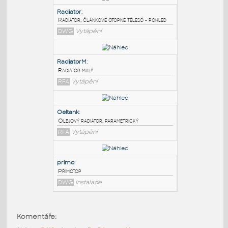
PODOBNÉ BLOKY
:
Radiator
:
Radiátor, článkové otopné těleso - pohled
DWG
Vytápění
RadiatorM
:
Radiátor malý
RFA
Vytápění
Oeltank
:
Komentáře:
Olejový radiátor, parametrický