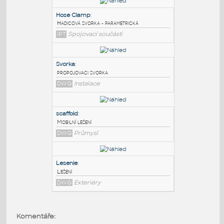
PODOBNÉ BLOKY
:
Hose Clamp
:
Hadicová svorka - parametrická
IPT
Spojovací součásti
Svorka
:
propojovaci svorka
DWG
Instalace
scaffold
:
Komentáře:
Mobilní lešení