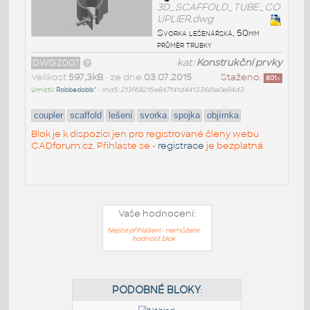
3D_SCAFFOLD_TUBE_CO
UPLIER.dwg
Svorka lešenářská, 50mm
průměr trubky
DWG2007
kat:
Konstrukční prvky
Velikost
597,3kB
• ze dne
03.07.2015
Staženo:
801
x
Umístil:
Robbadobb^
•
md5: 213f68215e847141d44133661e0e94d3
coupler
scaffold
lešení
svorka
spojka
objímka
Blok je k dispozici jen pro registrované členy webu
CADforum.cz. Přihlaste se -
registrace
je bezplatná.
Vaše hodnocení:
Nejste přihlášeni - nemůžete
hodnotit blok