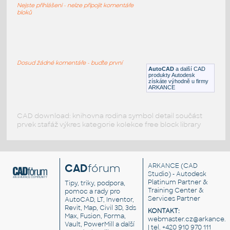
Nejste přihlášeni - nelze připojit komentáře
DWG
Průmysl
bloků
Lesenie
:
Lešení
Dosud žádné komentáře - buďte první
AutoCAD
a další CAD
DWG
Exteriéry
produkty Autodesk
získáte výhodně u firmy
ARKANCE
CAD download: knihovna rodina symbol detail součást
prvek stafáž výkres kategorie kolekce free block library
CAD
fórum
ARKANCE
(CAD
Studio) - Autodesk
Platinum Partner &
Tipy, triky, podpora,
Training Center &
pomoc a rady pro
Services Partner
AutoCAD, LT, Inventor,
Revit, Map, Civil 3D, 3ds
KONTAKT:
Max, Fusion, Forma,
webmaster.cz@arkance.w
Vault, PowerMill a další
| tel. +420 910 970 111