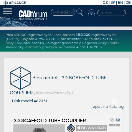
CZ
|
SK
|
EN
|
DE
Přes 123.000 registrovaných u nás, celkem
1.130.000
registrovaných
(CZ+EN)
. Tipy pro
AutoCAD 2027
, pro
Inventor 2027
a pro
Revit 2027
.
Nový
Kalkulátor nosníků
,
Spirograf generátor
a
Regresní křivky
v sekci
Převodníky
.
Kompletní
příkazy
a
proměnné AutoCADu 2027
.
Blok-model: 3D SCAFFOLD TUBE
COUPLIER
(Konstrukční prvky)
Blok-model #12051
« zpět na Katalog
3D SCAFFOLD TUBE COUPLIER
◄ DOWNLOAD