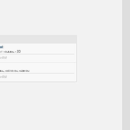
NÉ BLOKY
:
BeachVolleyball
:
Kurt pro plážový volejbal - 3D
DWG
Sportoviště
Sport-courts
:
Hřiště na volejbal, košíkovou, házenou