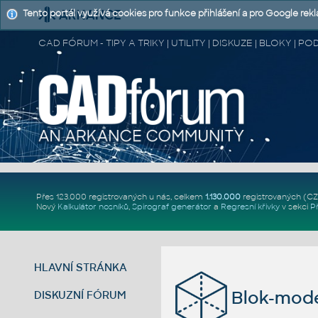
Tento portál využívá cookies pro funkce přihlášení a pro Google rek
CAD FÓRUM - TIPY A TRIKY | UTILITY | DISKUZE | BLOKY |
Přes 123.000 registrovaných u nás, celkem
1.130.000
registrovaných (C
Nový
Kalkulátor nosníků
,
Spirograf generátor
a
Regresní křivky
v sekci
P
HLAVNÍ STRÁNKA
Blok-mode
DISKUZNÍ FÓRUM