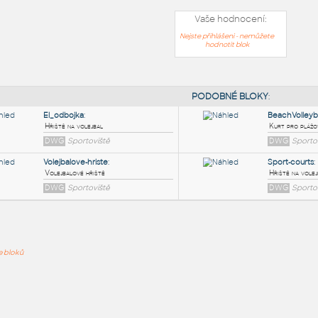
Vaše hodnocení:
Nejste přihlášeni - nemůžete
hodnotit blok
PODOB
El_odbojka
:
ře bloků
Hřiště na volejbal
DWG
Sportoviště
Volejbalove-hriste
:
Volejbalové hřiště