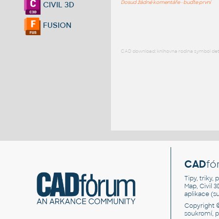
Dosud žádné komentáře - buďte první
CIVIL 3D
FUSION
CAD download: knihovna rodina symbol detai
CAD
fó
Tipy, triky
Map, Civil 
aplikace (
Copyright 
soukromí, 