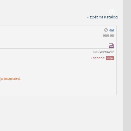
« zpět na Katalog
kat:
Sportoviště
Staženo:
805
x
je bezplatná.