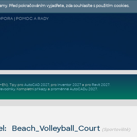
lamy. Před pokračováním vyjadřete, zda souhlasíte s použitím cookies.
 PODPORA | POMOC A RADY
Z+EN)
. Tipy pro
AutoCAD 2027
, pro
Inventor 2027
a pro
Revit 2027
.
řevodníky
.
Kompletní
příkazy
a
proměnné AutoCADu 2027
.
l: Beach_Volleyball_Court
(Sportoviště)