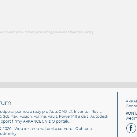
DWG
Sportoviště
l součást prvek stafáž výkres kategorie kolekce free block library
rum
ARKA
Cente
, podpora, pomoc a rady pro AutoCAD, LT, Inventor, Revit,
KONT
3D, 3ds Max, Fusion, Forma, Vault, PowerMill a další Autodesk
webma
support firmy ARKANCE). Viz
O portálu
.
© 2026 |
Web reklama
na tomto serveru |
Ochrana
podmínky