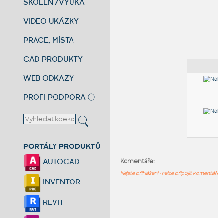
ŠKOLENÍ/VÝUKA
VIDEO UKÁZKY
PRÁCE, MÍSTA
CAD PRODUKTY
WEB ODKAZY
PROFI PODPORA
ⓘ
PORTÁLY PRODUKTŮ
AUTOCAD
Komentáře:
Nejste přihlášeni - nelze připojit komentá
INVENTOR
REVIT