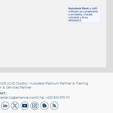
DWG
Sportoviště
Autodesk Revit
a další
software pro projektanty
a architekty získáte
výhodně u firmy
ARKANCE
NCE
(CAD Studio) - Autodesk Platinum Partner & Training
r & Services Partner
AKT:
ster.cz@arkance.world | tel. +420 910 970 111