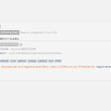
t
 DOWNLOAD
Beach_Volleyball_Court.rfa
 beach-volejbal
amily RVT2015
t
324kB
• ze dne
09.07.2015
atCh^
•
md5: a14b0b2bb021d647ad3726e5760a56ac
olleyball
court
plážový
volejbal
odbíjená
kurt
hřiště
 k dispozici jen pro registrované členy webu CADforum.cz. Přihlaste se -
registrace