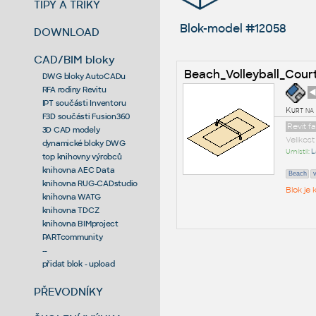
TIPY A TRIKY
Blok-model #12058
DOWNLOAD
CAD/BIM bloky
Beach_Volleyball_Cour
DWG bloky AutoCADu
RFA rodiny Revitu
◄
IPT součásti Inventoru
Kurt na
F3D součásti Fusion360
Revit f
3D CAD modely
Velikos
dynamické bloky DWG
Umístil:
L
top knihovny výrobců
knihovna AEC Data
Beach
v
knihovna RUG-CADstudio
Blok je
knihovna WATG
knihovna TDCZ
knihovna BIMproject
PARTcommunity
--
přidat blok - upload
PŘEVODNÍKY