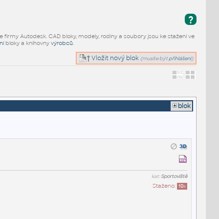
?
e firmy Autodesk. CAD bloky, modely, rodiny a soubory jsou ke stažení ve
ní
bloky a knihovny
výrobců
.
Vložit nový blok
(musíte být
přihlášeni
)
blok
kat:
Sportoviště
Staženo:
10
x