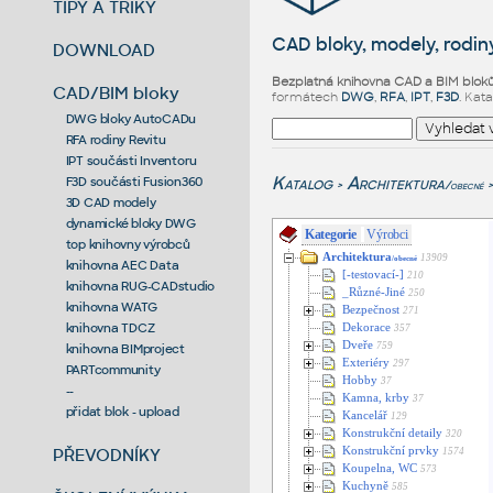
TIPY A TRIKY
CAD bloky, modely, rodiny
DOWNLOAD
Bezplatná knihovna CAD a BIM blok
CAD/BIM bloky
formátech
DWG
,
RFA
,
IPT
,
F3D
. Kat
DWG bloky AutoCADu
RFA rodiny Revitu
IPT součásti Inventoru
Katalog
Architektura
F3D součásti Fusion360
/obecné
>
>
3D CAD modely
dynamické bloky DWG
Kategorie
Výrobci
top knihovny výrobců
Architektura
13909
/obecné
knihovna AEC Data
[-testovací-]
210
knihovna RUG-CADstudio
_Různé-Jiné
250
knihovna WATG
Bezpečnost
271
knihovna TDCZ
Dekorace
357
Dveře
759
knihovna BIMproject
Exteriéry
297
PARTcommunity
Hobby
37
--
Kamna, krby
37
přidat blok - upload
Kancelář
129
Konstrukční detaily
320
PŘEVODNÍKY
Konstrukční prvky
1574
Koupelna, WC
573
Kuchyně
585