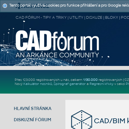
Tento portál využívá cookies pro funkce přihlášení a pro Google rek
CAD FÓRUM - TIPY A TRIKY | UTILITY | DISKUZE | BLOKY |
Přes 123.000 registrovaných u nás, celkem
1.130.000
registrovaných (C
Nový
Kalkulátor nosníků
,
Spirograf generátor
a
Regresní křivky
v sekci
P
HLAVNÍ STRÁNKA
CAD/BIM k
DISKUZNÍ FÓRUM