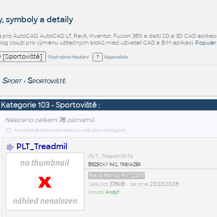
, symboly a detaily
ů
pro AutoCAD, AutoCAD LT, Revit, Inventor, Fusion 360 a další 2D a 3D CAD aplikac
alog slouží pro výměnu užitečných bloků mezi uživateli CAD a BIM aplikací.
Populár
Podrobné hledání
Nápověda
Sport
Sportoviště
>
Kategorie 103 - Sportoviště :
Nalezeno celkem
76
záznamů
hromadné stahování není pro váš účet dostupné
PLT_Treadmil
PLT_Treadmil.rfa
Běžecký pás, trenažér
Revit family RVT2017
Velikost
376kB
• ze dne
23.03.2026
Umístil:
Andy1