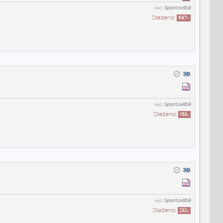
kat:
Sportoviště
Staženo:
697
x
kat:
Sportoviště
Staženo:
153
x
kat:
Sportoviště
Staženo:
232
x