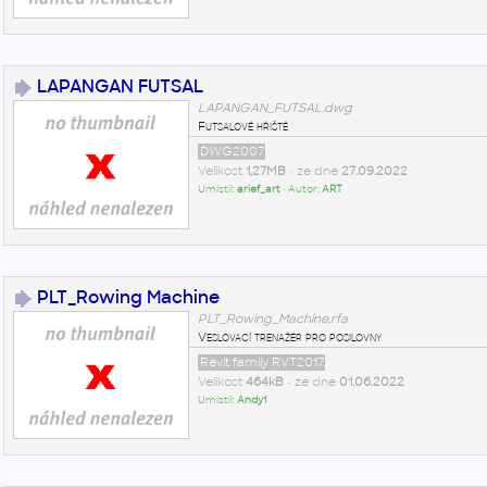
LAPANGAN FUTSAL
LAPANGAN_FUTSAL.dwg
Futsalové hřiště
DWG2007
Velikost
1,27MB
• ze dne
27.09.2022
Umístil:
arief_art
• Autor:
ART
PLT_Rowing Machine
PLT_Rowing_Machine.rfa
Veslovací trenažér pro posilovny
Revit family RVT2017
Velikost
464kB
• ze dne
01.06.2022
Umístil:
Andy1