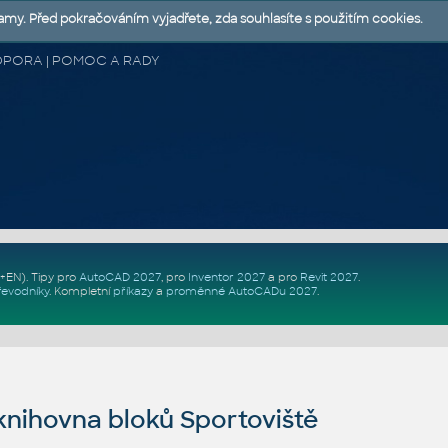
lamy. Před pokračováním vyjadřete, zda souhlasíte s použitím cookies.
 PODPORA | POMOC A RADY
Z+EN)
. Tipy pro
AutoCAD 2027
, pro
Inventor 2027
a pro
Revit 2027
.
řevodníky
.
Kompletní
příkazy
a
proměnné AutoCADu 2027
.
nihovna bloků Sportoviště