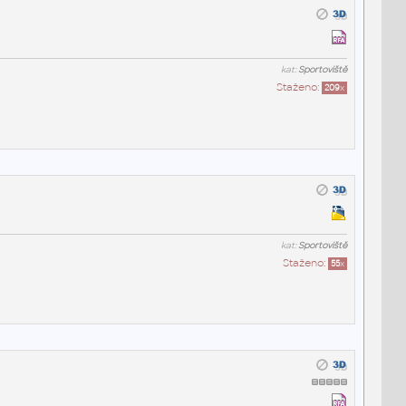
kat:
Sportoviště
Staženo:
209
x
kat:
Sportoviště
Staženo:
55
x