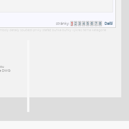
stránky:
1
2
3
4
5
6
7
8
Další
symboly detaily součásti prvky stafáž buňka buňky výkres téma kategorie
mou
ze DWG