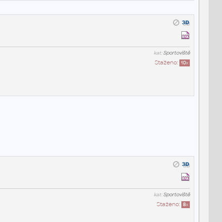
kat:
Sportoviště
Staženo:
10
x
kat:
Sportoviště
Staženo:
8
x