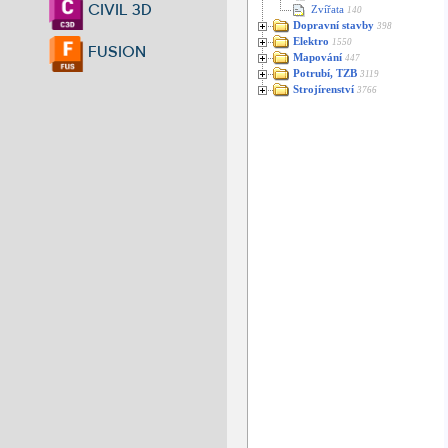
CIVIL 3D
Zvířata
140
Dopravní stavby
398
Elektro
1550
FUSION
Mapování
447
Potrubí, TZB
3119
Strojírenství
3766