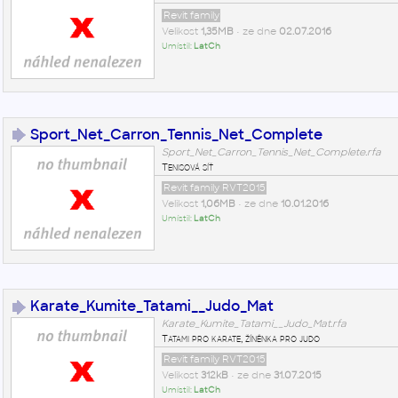
Revit family
Velikost
1,35MB
• ze dne
02.07.2016
Umístil:
LatCh
Sport_Net_Carron_Tennis_Net_Complete
Sport_Net_Carron_Tennis_Net_Complete.rfa
Tenisová síť
Revit family RVT2015
Velikost
1,06MB
• ze dne
10.01.2016
Umístil:
LatCh
Karate_Kumite_Tatami__Judo_Mat
Karate_Kumite_Tatami__Judo_Mat.rfa
Tatami pro karate, žíněnka pro judo
Revit family RVT2015
Velikost
312kB
• ze dne
31.07.2015
Umístil:
LatCh