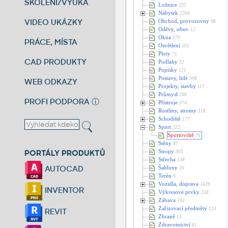
ŠKOLENÍ/VÝUKA
Ložnice
292
Nábytek
2204
VIDEO UKÁZKY
Obchod, provozovny
98
Oděvy, obuv
12
Okna
379
PRÁCE, MÍSTA
Osvětlení
501
Ploty
71
CAD PRODUKTY
Podlahy
32
Popisky
121
Postavy, lidé
398
WEB ODKAZY
Projekty, stavby
117
Průmysl
200
PROFI PODPORA
ⓘ
Přístroje
374
Rostliny, stromy
318
Schodiště
177
Sport
222
Sportoviště
76
Stěny
87
PORTÁLY PRODUKTŮ
Stropy
303
Střecha
138
AUTOCAD
Šablony
26
Terén
9
Vozidla, doprava
1639
INVENTOR
Výkresové prvky
258
Zábava
194
Zařizovací předměty
124
REVIT
Zbraně
13
Zdravotnictví
61