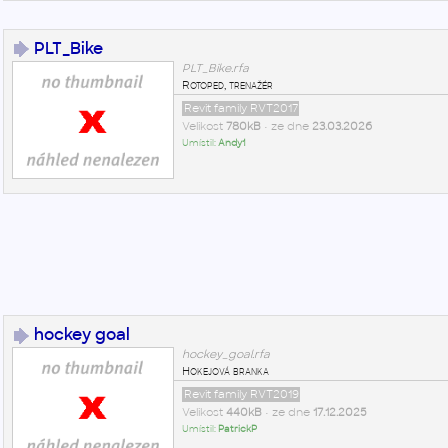
PLT_Bike
PLT_Bike.rfa
Rotoped, trenažér
Revit family RVT2017
Velikost
780kB
• ze dne
23.03.2026
Umístil:
Andy1
hockey goal
hockey_goal.rfa
Hokejová branka
Revit family RVT2019
Velikost
440kB
• ze dne
17.12.2025
Umístil:
PatrickP