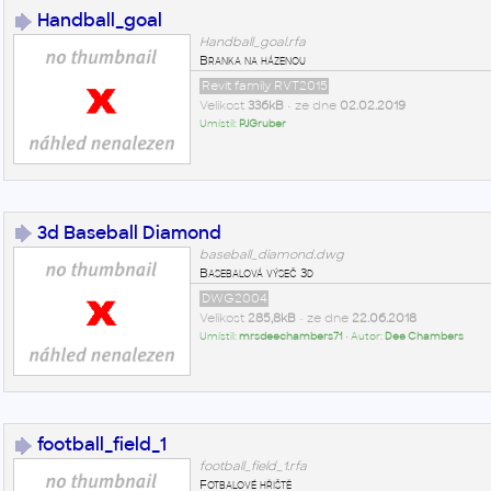
Handball_goal
Handball_goal.rfa
Branka na házenou
Revit family RVT2015
Velikost
336kB
• ze dne
02.02.2019
Umístil:
PJGruber
3d Baseball Diamond
baseball_diamond.dwg
Basebalová výseč 3d
DWG2004
Velikost
285,8kB
• ze dne
22.06.2018
Umístil:
mrsdeechambers71
• Autor:
Dee Chambers
football_field_1
football_field_1.rfa
Fotbalové hřiště