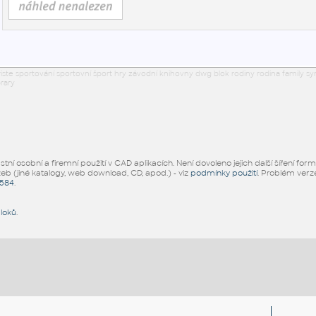
 hriste sportování sportovní šport hry závodní knihovny dwg blok rodiny rodina family 
rary
ní osobní a firemní použití v CAD aplikacích. Není dovoleno jejich další šíření for
žeb (jiné katalogy, web download, CD, apod.) - viz
podmínky použití
. Problém ver
5584
.
bloků
.