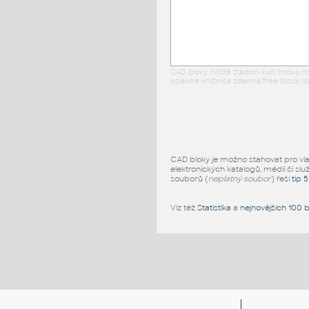
CAD bloky: hřiště stadion kurt ihrisko
kolekce knižnica zdarma free block lib
CAD bloky je možno stahovat pro vlast
elektronických katalogů, médií či slu
souborů (
neplatný soubor
) řeší
tip 
Viz též
Statistika
a
nejnovějších 100 