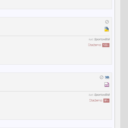
kat:
Sportoviště
Staženo:
122
x
kat:
Sportoviště
Staženo:
91
x