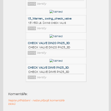
PODOBNÉ BLOKY
:
8_Swing_Check
:
8" Swing Check Valve, PVC
DWG
Ventily
1.5_Warren_ swing_check_valve
:
1.5"-150 lb. Swing check valve
DWG
Ventily
CHECK VALVE DIN20 PN25_3D
:
Komentáře:
CHECK VALVE DIN20 PN25_3D
Nejste přihlášeni - nelze připojit komentáře
DWG
Ventily
bloků