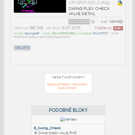
VM-SF01-001_2.dwg
SWING FLEX CHECK
VALVE DETAIL
DWG2007
kat:
Ventily
Velikost
86,7kB
• ze dne
13.07.2015
Staženo:
3246
x
Umístil:
tasmiyadil^
• Autor:
VAL-MATIC(ADIL)
• Výrobce:
VAL-MATIC^
•
md5:
601648031d06acc8cf4386d3ea60163d
VALVES
Vaše hodnocení:
Nejste přihlášeni - nemůžete
hodnotit blok