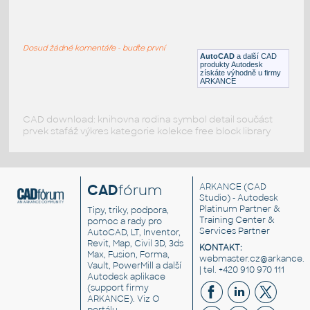
CHECK VALVE DIN15 PN25_3D
:
CHECK VALVE DIN15 PN25_3D
Dosud žádné komentáře - buďte první
DWG
Ventily
AutoCAD
a další CAD
produkty Autodesk
získáte výhodně u firmy
ARKANCE
CAD download: knihovna rodina symbol detail součást
prvek stafáž výkres kategorie kolekce free block library
CAD
fórum
ARKANCE
(CAD
Studio) - Autodesk
Platinum Partner &
Tipy, triky, podpora,
Training Center &
pomoc a rady pro
Services Partner
AutoCAD, LT, Inventor,
Revit, Map, Civil 3D, 3ds
KONTAKT:
Max, Fusion, Forma,
webmaster.cz@arkance.w
Vault, PowerMill a další
| tel. +420 910 970 111
Autodesk aplikace
(support firmy
ARKANCE). Viz
O