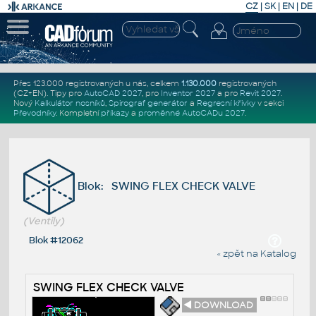
CZ
|
SK
|
EN
|
DE
Přes 123.000 registrovaných u nás, celkem
1.130.000
registrovaných
(CZ+EN)
. Tipy pro
AutoCAD 2027
, pro
Inventor 2027
a pro
Revit 2027
.
Nový
Kalkulátor nosníků
,
Spirograf generátor
a
Regresní křivky
v sekci
Převodníky
.
Kompletní
příkazy
a
proměnné AutoCADu 2027
.
Blok: SWING FLEX CHECK VALVE
(Ventily)
Blok #12062
« zpět na Katalog
SWING FLEX CHECK VALVE
◄ DOWNLOAD