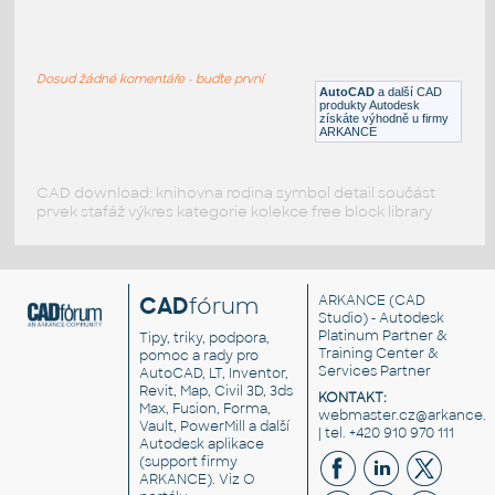
CHECK VALVE DIN15 PN25_3D
:
CHECK VALVE DIN15 PN25_3D
Dosud žádné komentáře - buďte první
DWG
Ventily
AutoCAD
a další CAD
produkty Autodesk
získáte výhodně u firmy
ARKANCE
CAD download: knihovna rodina symbol detail součást
prvek stafáž výkres kategorie kolekce free block library
CAD
fórum
ARKANCE
(CAD
Studio) - Autodesk
Platinum Partner &
Tipy, triky, podpora,
Training Center &
pomoc a rady pro
Services Partner
AutoCAD, LT, Inventor,
Revit, Map, Civil 3D, 3ds
KONTAKT:
Max, Fusion, Forma,
webmaster.cz@arkance.w
Vault, PowerMill a další
| tel. +420 910 970 111
Autodesk aplikace
(support firmy
ARKANCE). Viz
O