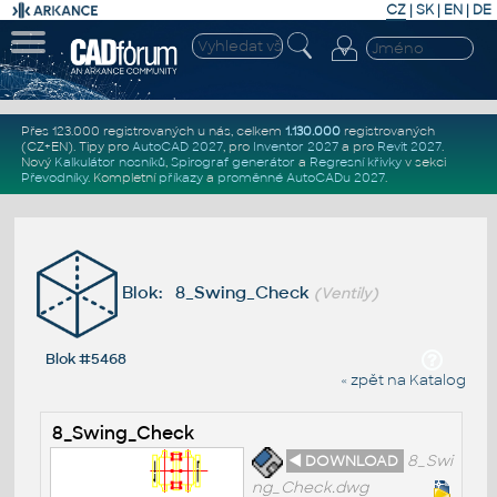
CZ
|
SK
|
EN
|
DE
Přes 123.000 registrovaných u nás, celkem
1.130.000
registrovaných
(CZ+EN)
. Tipy pro
AutoCAD 2027
, pro
Inventor 2027
a pro
Revit 2027
.
Nový
Kalkulátor nosníků
,
Spirograf generátor
a
Regresní křivky
v sekci
Převodníky
.
Kompletní
příkazy
a
proměnné AutoCADu 2027
.
Blok: 8_Swing_Check
(Ventily)
Blok #5468
« zpět na Katalog
8_Swing_Check
◄ DOWNLOAD
8_Swi
ng_Check.dwg