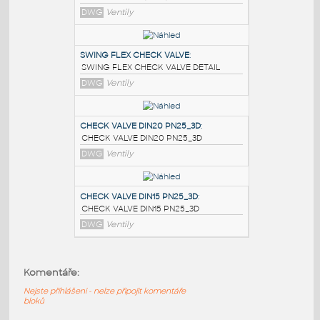
PODOBNÉ BLOKY
:
3-8in_Check_Valve_Trim
:
3/8" Check Valve, PVC, Trim
DWG
Ventily
SWING FLEX CHECK VALVE
:
SWING FLEX CHECK VALVE DETAIL
DWG
Ventily
CHECK VALVE DIN20 PN25_3D
:
Komentáře:
CHECK VALVE DIN20 PN25_3D
Nejste přihlášeni - nelze připojit komentáře
DWG
Ventily
bloků