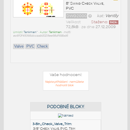
8" Swing Check Valve,
PVC
DWG2000
kat:
Ventily
Velikost
Staženo:
8424
x
72,8kB
• ze dne
27.12.2009
Umístil:
Tankman^
• Autor:
Tankman
•
md5:
ec6f0f49366dccaab0029ee98df68bd6
Valve
PVC
Check
Vaše hodnocení:
Nejste přihlášeni - nemůžete
hodnotit blok