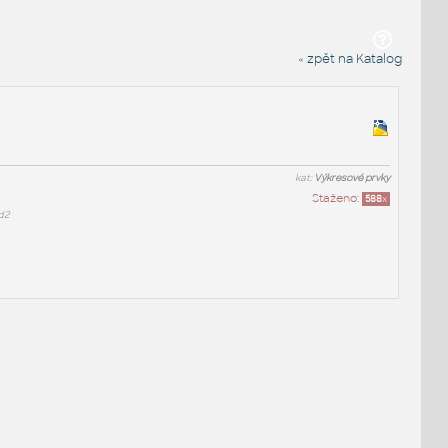
« zpět na Katalog
kat:
Výkresové prvky
Staženo:
588
x
d2