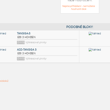
Vaše hodnocení:
Nejste přihlášeni - nemůžete
hodnotit blok
PODOB
TANGGA-3
:
ře bloků
EBI 3 HOKBEN
DWG
Výkresové prvky
ASD-TANGGA 3
:
EBI 3 HOKBEN
DWG
Výkresové prvky