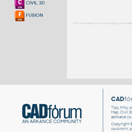
CIVIL 3D
FUSION
CAD download: knihovna rodina symbol detai
CAD
fó
Tipy, triky
Map, Civil 
aplikace (
Copyright 
soukromí, 