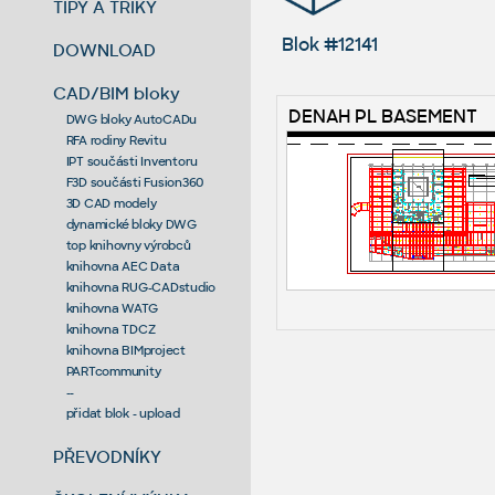
TIPY A TRIKY
Blok #12141
DOWNLOAD
CAD/BIM bloky
DENAH PL BASEMENT
DWG bloky AutoCADu
RFA rodiny Revitu
IPT součásti Inventoru
F3D součásti Fusion360
3D CAD modely
dynamické bloky DWG
top knihovny výrobců
knihovna AEC Data
knihovna RUG-CADstudio
knihovna WATG
knihovna TDCZ
knihovna BIMproject
PARTcommunity
--
přidat blok - upload
PŘEVODNÍKY