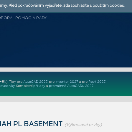
lamy. Před pokračováním vyjadřete, zda souhlasíte s použitím cookies.
 PODPORA | POMOC A RADY
Z+EN)
. Tipy pro
AutoCAD 2027
, pro
Inventor 2027
a pro
Revit 2027
.
řevodníky
.
Kompletní
příkazy
a
proměnné AutoCADu 2027
.
NAH PL BASEMENT
(Výkresové prvky)