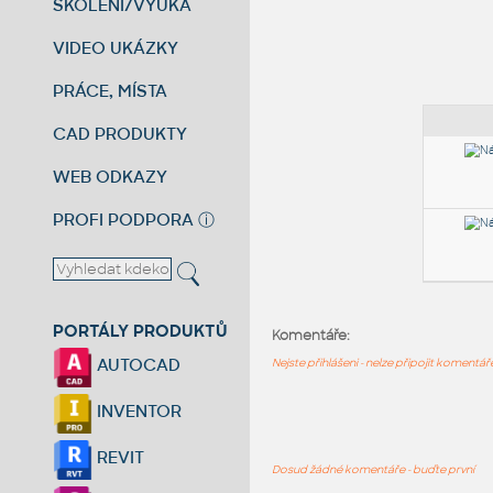
ŠKOLENÍ/VÝUKA
VIDEO UKÁZKY
PRÁCE, MÍSTA
CAD PRODUKTY
WEB ODKAZY
PROFI PODPORA
ⓘ
PORTÁLY PRODUKTŮ
Komentáře:
AUTOCAD
Nejste přihlášeni - nelze připojit komentá
INVENTOR
REVIT
Dosud žádné komentáře - buďte první