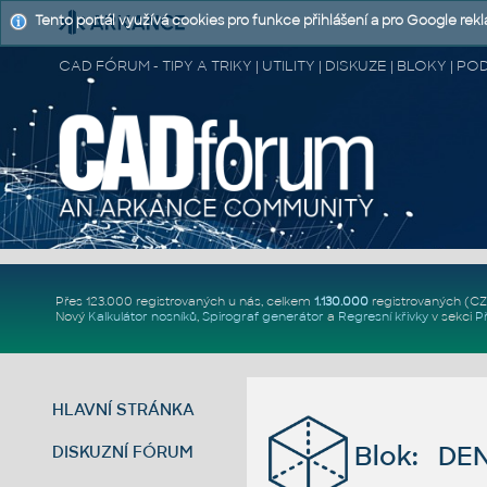
Tento portál využívá cookies pro funkce přihlášení a pro Google rek
CAD FÓRUM - TIPY A TRIKY | UTILITY | DISKUZE | BLOKY |
Přes 123.000 registrovaných u nás, celkem
1.130.000
registrovaných (C
Nový
Kalkulátor nosníků
,
Spirograf generátor
a
Regresní křivky
v sekci
P
HLAVNÍ STRÁNKA
Blok: DE
DISKUZNÍ FÓRUM