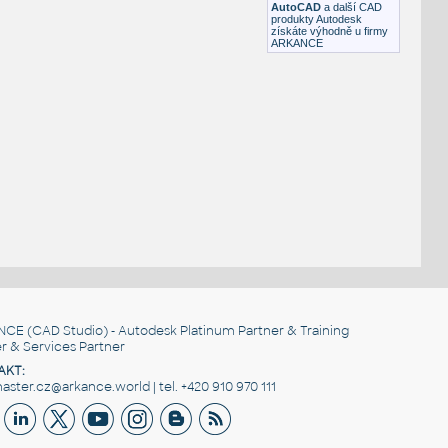
AutoCAD
a další CAD
produkty Autodesk
získáte výhodně u firmy
ARKANCE
NCE
(CAD Studio) - Autodesk Platinum Partner & Training
r & Services Partner
AKT:
ster.cz@arkance.world | tel. +420 910 970 111