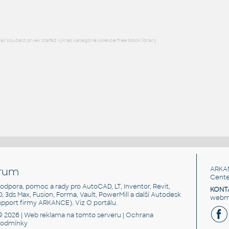
l součást prvek stafáž výkres kategorie kolekce free block library
rum
ARKA
Cente
, podpora, pomoc a rady pro AutoCAD, LT, Inventor, Revit,
KONT
3D, 3ds Max, Fusion, Forma, Vault, PowerMill a další Autodesk
webma
support firmy ARKANCE). Viz
O portálu
.
© 2026 |
Web reklama
na tomto serveru |
Ochrana
podmínky