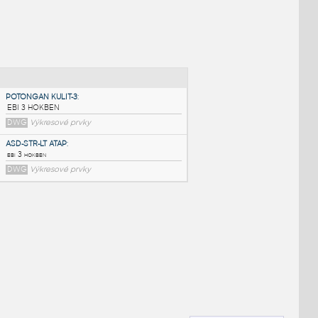
NÉ BLOKY
:
POTONGAN KULIT-3
:
EBI 3 HOKBEN
DWG
Výkresové prvky
ASD-STR-LT ATAP
:
ebi 3 hokben
DWG
Výkresové prvky