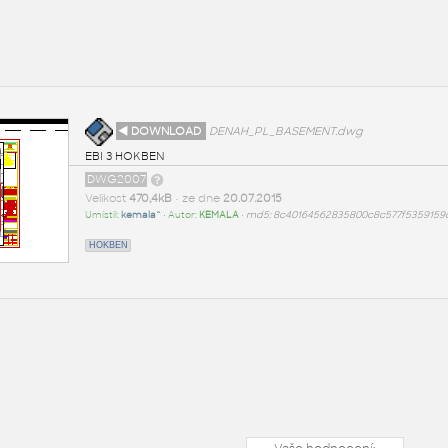
◄ DOWNLOAD
DENAH_PL_BASEMENT.dwg
EBI 3 HOKBEN
DWG2007
Velikost
470,4kB
• ze dne
20.07.2015
Umístil:
kemala^
• Autor:
KEMALA
•
md5: 8c40164562835800c8c577f5359159
HOKBEN