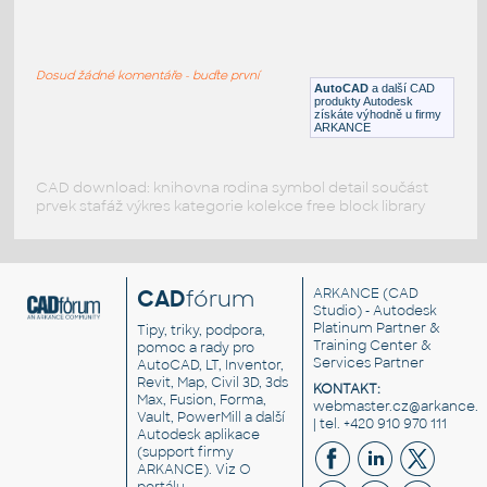
ASD-STR-LT ATAP
:
ebi 3 hokben
Dosud žádné komentáře - buďte první
DWG
Výkresové prvky
AutoCAD
a další CAD
produkty Autodesk
získáte výhodně u firmy
ARKANCE
CAD download: knihovna rodina symbol detail součást
prvek stafáž výkres kategorie kolekce free block library
CAD
fórum
ARKANCE
(CAD
Studio) - Autodesk
Platinum Partner &
Tipy, triky, podpora,
Training Center &
pomoc a rady pro
Services Partner
AutoCAD, LT, Inventor,
Revit, Map, Civil 3D, 3ds
KONTAKT:
Max, Fusion, Forma,
webmaster.cz@arkance.w
Vault, PowerMill a další
| tel. +420 910 970 111
Autodesk aplikace
(support firmy
ARKANCE). Viz
O