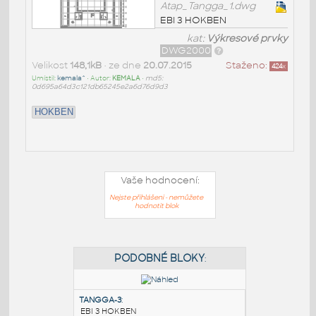
Atap_Tangga_1.dwg
EBI 3 HOKBEN
kat:
Výkresové prvky
DWG2000
Velikost
148,1kB
• ze dne
20.07.2015
Staženo:
424
x
Umístil:
kemala^
• Autor:
KEMALA
•
md5:
0d695a64d3c121db65245e2a6d76d9d3
HOKBEN
Vaše hodnocení:
Nejste přihlášeni - nemůžete
hodnotit blok