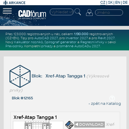
CZ
|
SK
|
EN
|
DE
Přes 123.000 registrovaných u nás, celkem
1.130.000
registrovaných
(CZ+EN)
. Tipy pro
AutoCAD 2027
, pro
Inventor 2027
a pro
Revit 2027
.
Nový
Kalkulátor nosníků
,
Spirograf generátor
a
Regresní křivky
v sekci
Převodníky
.
Kompletní
příkazy
a
proměnné AutoCADu 2027
.
Blok: Xref-Atap Tangga 1
(Výkresové
prvky)
Blok #12165
« zpět na Katalog
Xref-Atap Tangga 1
◄ DOWNLOAD
Xref-