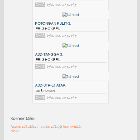
PODOBNÉ BLOKY
:
TANGGA-3
:
EBI 3 HOKBEN
DWG
Výkresové prvky
POTONGAN KULIT-3
:
EBI 3 HOKBEN
DWG
Výkresové prvky
ASD-TANGGA 3
:
Komentáře:
EBI 3 HOKBEN
Nejste přihlášeni - nelze připojit komentáře
DWG
Výkresové prvky
bloků