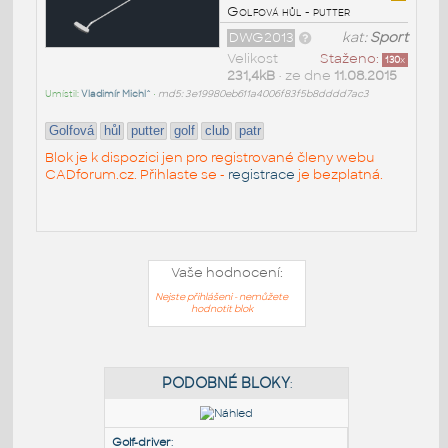
Golfová hůl - putter
DWG2013
kat:
Sport
Velikost
Staženo:
130
x
231,4kB
• ze dne
11.08.2015
Umístil:
Vladimír Michl^
•
md5: 3e19980eb611a4006f83f5b8dddd7ac3
Golfová
hůl
putter
golf
club
patr
Blok je k dispozici jen pro registrované členy webu
CADforum.cz. Přihlaste se -
registrace
je bezplatná.
Vaše hodnocení:
Nejste přihlášeni - nemůžete
hodnotit blok