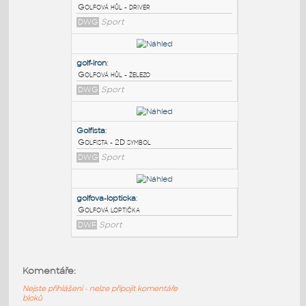
PODOBNÉ BLOKY
:
Golf-driver
:
Golfová hůl - driver
DWG
Sport
golf-iron
:
Golfová hůl - železo
DWG
Sport
Golfista
:
Komentáře:
Golfista - 2D symbol
Nejste přihlášeni - nelze připojit komentáře
DWG
Sport
bloků