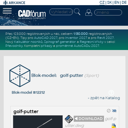
CZ
|
SK
|
EN
|
DE
Přes 123.000 registrovaných u nás, celkem
1.130.000
registrovaných
(CZ+EN)
. Tipy pro
AutoCAD 2027
, pro
Inventor 2027
a pro
Revit 2027
.
Nový
Kalkulátor nosníků
,
Spirograf generátor
a
Regresní křivky
v sekci
Převodníky
.
Kompletní
příkazy
a
proměnné AutoCADu 2027
.
Blok-model: golf-putter
(Sport)
Blok-model #12212
« zpět na Katalog
golf-putter
◄ DOWNLOAD
golf-p
utter.dwg