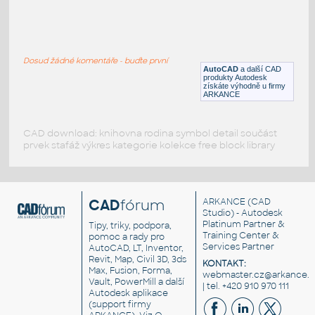
golfova-lopticka
:
Golfová loptička
Dosud žádné komentáře - buďte první
DWF
Sport
AutoCAD
a další CAD
produkty Autodesk
získáte výhodně u firmy
ARKANCE
CAD download: knihovna rodina symbol detail součást
prvek stafáž výkres kategorie kolekce free block library
CAD
fórum
ARKANCE
(CAD
Studio) - Autodesk
Platinum Partner &
Tipy, triky, podpora,
Training Center &
pomoc a rady pro
Services Partner
AutoCAD, LT, Inventor,
Revit, Map, Civil 3D, 3ds
KONTAKT:
Max, Fusion, Forma,
webmaster.cz@arkance.w
Vault, PowerMill a další
| tel. +420 910 970 111
Autodesk aplikace
(support firmy