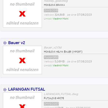
Hockey_goal.dwg
Hokejová branka
DWG2018
Velikost
324,8kB
• ze dne
07.08.2023
Umístil:
Vladimír Michl
Bauer v2
Bauer_v2.f3d
Hokejová helma Bauer (import)
Fusion360
Velikost
5,06MB
• ze dne
07.08.2023
Umístil:
Vladimír Michl
LAPANGAN FUTSAL
LAPANGAN_FUTSAL.dwg
Futsalové hřiště
DWG2007