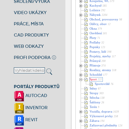
ŠKOLENÍ/VÝUKA
Koupelna, WC
573
Kuchyně
585
Ložnice
292
VIDEO UKÁZKY
Nábytek
2204
Obchod, provozovny
98
PRÁCE, MÍSTA
Oděvy, obuv
12
Okna
379
Osvětlení
501
CAD PRODUKTY
Ploty
71
Podlahy
32
WEB ODKAZY
Popisky
121
Postavy, lidé
398
PROFI PODPORA
ⓘ
Projekty, stavby
117
Průmysl
200
Přístroje
374
Rostliny, stromy
318
Schodiště
177
Sport
222
Sportoviště
76
PORTÁLY PRODUKTŮ
Stěny
87
Stropy
303
AUTOCAD
Střecha
138
Šablony
26
INVENTOR
Terén
9
Vozidla, doprava
1639
Výkresové prvky
258
REVIT
Zábava
194
Zařizovací předměty
124