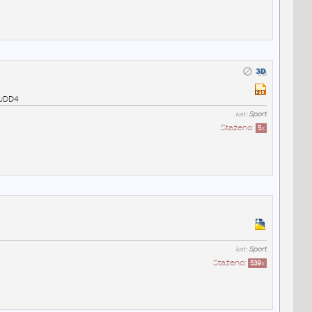
d1uDD4
kat:
Sport
Staženo:
5
x
kat:
Sport
Staženo:
539
x