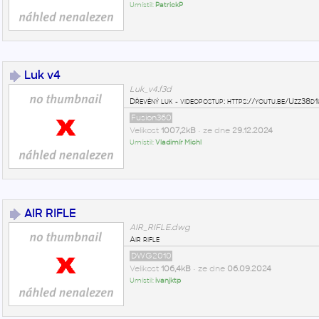
Umístil:
PatrickP
Luk v4
Luk_v4.f3d
Dřevěný luk - videopostup: https://youtu.be/Uzz38
Fusion360
Velikost
1007,2kB
• ze dne
29.12.2024
Umístil:
Vladimír Michl
AIR RIFLE
AIR_RIFLE.dwg
Air rifle
DWG2010
Velikost
106,4kB
• ze dne
06.09.2024
Umístil:
ivanjktp