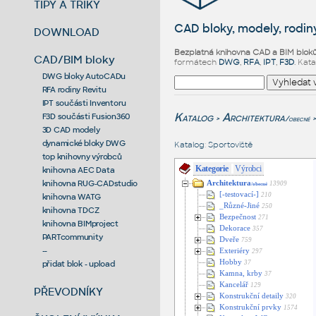
TIPY A TRIKY
CAD bloky, modely, rodiny
DOWNLOAD
Bezplatná knihovna CAD a BIM blok
CAD/BIM bloky
formátech
DWG
,
RFA
,
IPT
,
F3D
. Kat
DWG bloky AutoCADu
RFA rodiny Revitu
IPT součásti Inventoru
Katalog
Architektura
F3D součásti Fusion360
/obecné
>
>
3D CAD modely
dynamické bloky DWG
Katalog
:
Sportoviště
top knihovny výrobců
Kategorie
Výrobci
knihovna AEC Data
knihovna RUG-CADstudio
Architektura
13909
/obecné
[-testovací-]
210
knihovna WATG
_Různé-Jiné
250
knihovna TDCZ
Bezpečnost
271
knihovna BIMproject
Dekorace
357
PARTcommunity
Dveře
759
--
Exteriéry
297
Hobby
přidat blok - upload
37
Kamna, krby
37
Kancelář
129
PŘEVODNÍKY
Konstrukční detaily
320
Konstrukční prvky
1574