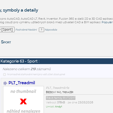
, symboly a detaily
ů
pro AutoCAD, AutoCAD LT, Revit, Inventor, Fusion 360 a další 2D a 3D CAD aplikac
alog slouží pro výměnu užitečných bloků mezi uživateli CAD a BIM aplikací.
Populár
Podrobné hledání
Nápověda
Sport
Kategorie 63 - Sport :
Nalezeno celkem
219
záznamů
hromadné stahování není pro váš účet dostupné
PLT_Treadmil
PLT_Treadmil.rfa
Běžecký pás, trenažér
Revit family RVT2017
Velikost
376kB
• ze dne
23.03.2026
Umístil:
Andy1