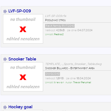
LVF-SP-009
LVF-SP-009.rfa
Posilovací stroj
Revit family RVT2010
Velikost
428kB
• ze dne
04.07.2024
Umístil:
Pedros2
Snooker Table
TEMPLATE_-_Sports_Snooker_Table.dwg
Snooker Billiards - Entertainment Area
DWG2010
Velikost
1,8MB
• ze dne
18.04.2024
Umístil:
t r e v o r
• Autor:
Trevor Perumal
Hockey goal