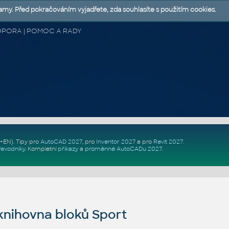
lamy. Před pokračováním vyjadřete, zda souhlasíte s použitím cookies.
 PODPORA | POMOC A RADY
Z+EN)
. Tipy pro
AutoCAD 2027
, pro
Inventor 2027
a pro
Revit 2027
.
řevodníky
.
Kompletní
příkazy
a
proměnné AutoCADu 2027
.
nihovna bloků Sport