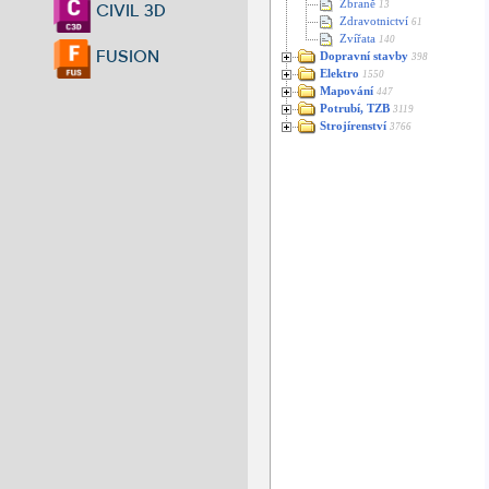
Zbraně
13
CIVIL 3D
Zdravotnictví
61
Zvířata
140
FUSION
Dopravní stavby
398
Elektro
1550
Mapování
447
Potrubí, TZB
3119
Strojírenství
3766