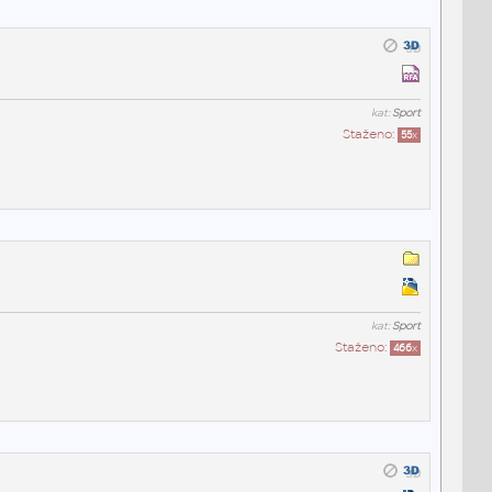
kat:
Sport
Staženo:
55
x
kat:
Sport
Staženo:
466
x