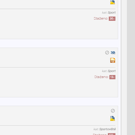
kat:
Sport
Staženo:
36
x
kat:
Sport
Staženo:
13
x
kat:
Sportoviště