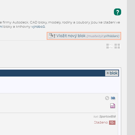
?
e firmy Autodesk. CAD bloky, modely, rodiny a soubory jsou ke stažení ve
ní
bloky a knihovny
výrobců
.
Vložit nový blok
(musíte být
přihlášeni
)
blok
kat:
Sportoviště
Staženo:
10
x