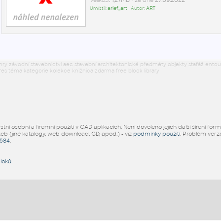
Velikost
1,27MB
• ze dne
27.09.2022
Umístil:
arief_art
• Autor:
ART
 hry závodní stavebnictví aec stavební architektonické předměty objekty stafáž ento
res téma kategorie kolekce knižnica zdarma free block library
ní osobní a firemní použití v CAD aplikacích. Není dovoleno jejich další šíření for
žeb (jiné katalogy, web download, CD, apod.) - viz
podmínky použití
. Problém ver
5584
.
bloků
.