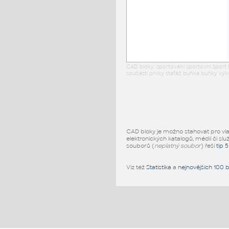
CAD bloky: sportování sportovní šport
součásti prvky stafáž buňka buňky výk
CAD bloky je možno stahovat pro vlast
elektronických katalogů, médií či slu
souborů (
neplatný soubor
) řeší
tip 
Viz též
Statistika
a
nejnovějších 100 