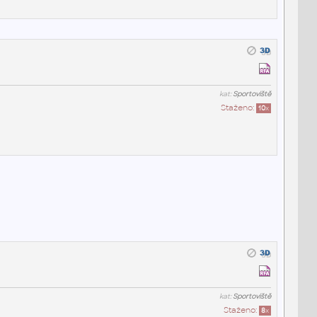
kat:
Sportoviště
Staženo:
10
x
kat:
Sportoviště
Staženo:
8
x