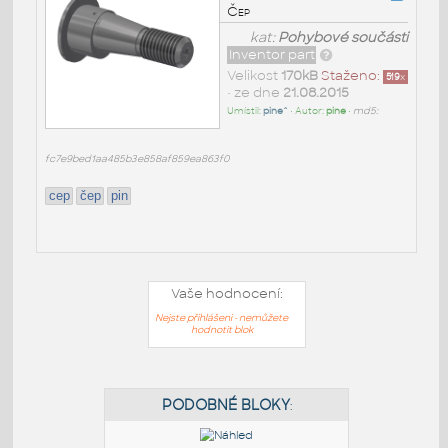
Čep
kat:
Pohybové součásti
Inventor part
Velikost
170kB
Staženo:
519
x
• ze dne
21.08.2015
Umístil:
pine^
• Autor:
pine
•
md5:
fc7e9bed1aa485b3e858af859ea863f0
cep
čep
pin
Vaše hodnocení:
Nejste přihlášeni - nemůžete
hodnotit blok