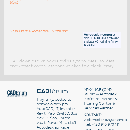
DWG
Nástroje, nářadí
bloků
Dowel Pin-5mm x 12mm
:
Spojovací čep 5mm x 12mm
Dosud žádné komentáře - buďte první
Autodesk Inventor
a
IPT
Spojovací součásti
další CAD/CAM software
získáte výhodně u firmy
ARKANCE
CAD download: knihovna rodina symbol detail součást
prvek stafáž výkres kategorie kolekce free block library
CAD
fórum
ARKANCE
(CAD
Studio) - Autodesk
Platinum Partner &
Tipy, triky, podpora,
Training Center &
pomoc a rady pro
Services Partner
AutoCAD, LT, Inventor,
Revit, Map, Civil 3D, 3ds
KONTAKT:
Max, Fusion, Forma,
webmaster.cz@arkance.w
Vault, PowerMill a další
| tel. +420 910 970 111
Autodesk aplikace