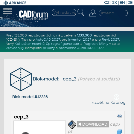
CZ
|
SK
|
EN
|
DE
Přes 123.000 registrovaných u nás, celkem
1.130.000
registrovaných
(CZ+EN)
. Tipy pro
AutoCAD 2027
, pro
Inventor 2027
a pro
Revit 2027
.
Nový
Kalkulátor nosníků
,
Spirograf generátor
a
Regresní křivky
v sekci
Převodníky
.
Kompletní
příkazy
a
proměnné AutoCADu 2027
.
Blok-model: cep_3
(Pohybové součásti)
Blok-model #12228
« zpět na Katalog
cep_3
◄ DOWNLOAD
cep.i
pt