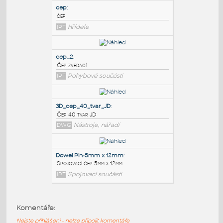
PODOBNÉ BLOKY
:
cep
:
čep
IPT
Hřídele
cep_2
:
Čep zvedací
IPT
Pohybové součásti
3D_cep_40_tvar_JD
:
Komentáře:
Čep 40 tvar JD
Nejste přihlášeni - nelze připojit komentáře