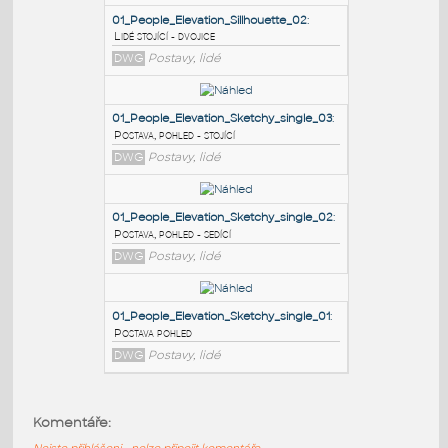
PODOBNÉ BLOKY
:
01_People_Elevation_Sillhouette_02
:
Lidé stojící - dvojice
DWG
Postavy, lidé
01_People_Elevation_Sketchy_single_03
:
Postava, pohled - stojící
DWG
Postavy, lidé
01_People_Elevation_Sketchy_single_02
:
Komentáře:
Postava, pohled - sedící
Nejste přihlášeni - nelze připojit komentáře