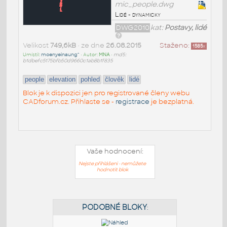
mic_people.dwg
Lidé - dynamicky
DWG2010
kat:
Postavy, lidé
Velikost
749,6kB
• ze dne
26.08.2015
Staženo:
1585
x
Umístil:
moenyeinaung^
• Autor:
MNA
•
md5:
b1dbefc5175bfb50d9660c1ab8b1f835
people
elevation
pohled
člověk
lidé
Blok je k dispozici jen pro registrované členy webu
CADforum.cz. Přihlaste se -
registrace
je bezplatná.
Vaše hodnocení:
Nejste přihlášeni - nemůžete
hodnotit blok