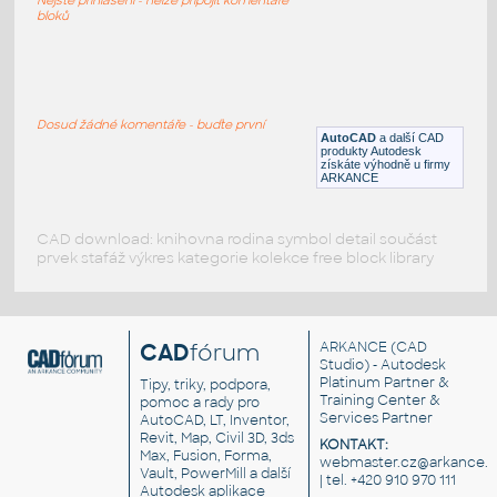
DWG
Postavy, lidé
bloků
01_People_Elevation_Sketchy_single_01
:
Postava pohled
Dosud žádné komentáře - buďte první
AutoCAD
a další CAD
DWG
Postavy, lidé
produkty Autodesk
získáte výhodně u firmy
ARKANCE
CAD download: knihovna rodina symbol detail součást
prvek stafáž výkres kategorie kolekce free block library
CAD
fórum
ARKANCE
(CAD
Studio) - Autodesk
Platinum Partner &
Tipy, triky, podpora,
Training Center &
pomoc a rady pro
Services Partner
AutoCAD, LT, Inventor,
Revit, Map, Civil 3D, 3ds
KONTAKT:
Max, Fusion, Forma,
webmaster.cz@arkance.w
Vault, PowerMill a další
| tel. +420 910 970 111
Autodesk aplikace