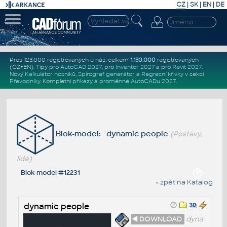
CZ
|
SK
|
EN
|
DE
Přes 123.000 registrovaných u nás, celkem
1.130.000
registrovaných
(CZ+EN)
. Tipy pro
AutoCAD 2027
, pro
Inventor 2027
a pro
Revit 2027
.
Nový
Kalkulátor nosníků
,
Spirograf generátor
a
Regresní křivky
v sekci
Převodníky
.
Kompletní
příkazy
a
proměnné AutoCADu 2027
.
Blok-model: dynamic people
(Postavy,
lidé)
Blok-model #12231
« zpět na Katalog
dynamic people
◄ DOWNLOAD
dyna