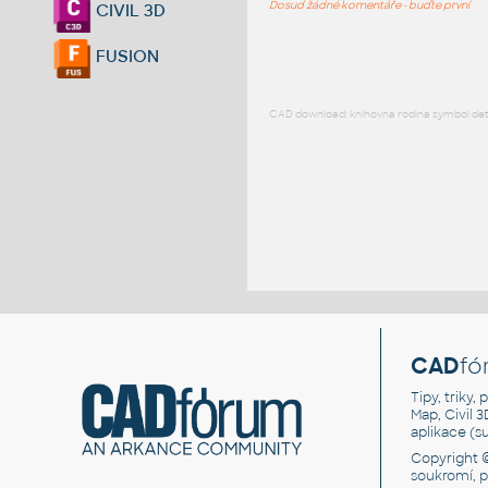
Dosud žádné komentáře - buďte první
CIVIL 3D
FUSION
CAD download: knihovna rodina symbol detai
CAD
fó
Tipy, triky
Map, Civil 
aplikace (
Copyright 
soukromí, 