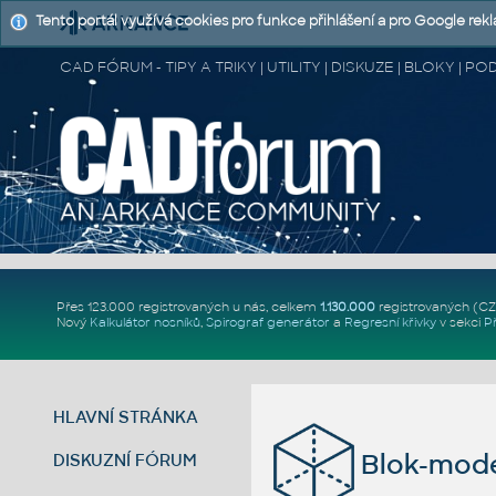
Tento portál využívá cookies pro funkce přihlášení a pro Google rek
CAD FÓRUM - TIPY A TRIKY | UTILITY | DISKUZE | BLOKY |
Přes 123.000 registrovaných u nás, celkem
1.130.000
registrovaných (C
Nový
Kalkulátor nosníků
,
Spirograf generátor
a
Regresní křivky
v sekci
P
HLAVNÍ STRÁNKA
Blok-mode
DISKUZNÍ FÓRUM