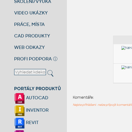
ŠKOLENÍ/VÝUKA
VIDEO UKÁZKY
PRÁCE, MÍSTA
CAD PRODUKTY
WEB ODKAZY
PROFI PODPORA
ⓘ
PORTÁLY PRODUKTŮ
AUTOCAD
Komentáře:
Nejste přihlášeni - nelze připojit komentá
INVENTOR
REVIT