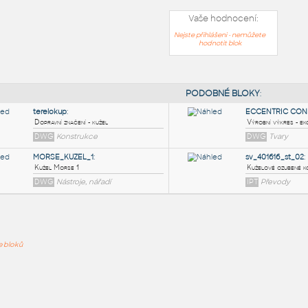
Vaše hodnocení:
Nejste přihlášeni - nemůžete
hodnotit blok
PODOB
terelokup
:
ře bloků
Dopravní značení - kužel
DWG
Konstrukce
MORSE_KUZEL_1
:
Kužel Morse 1