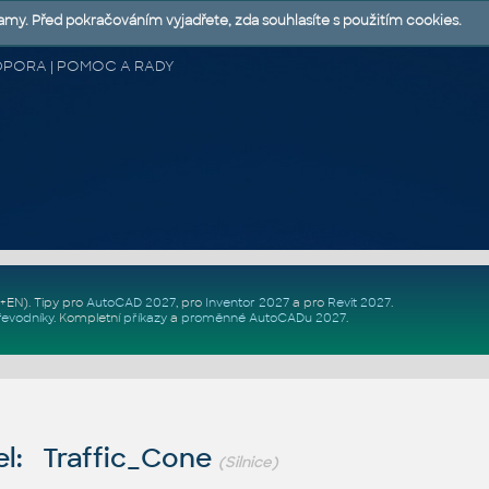
lamy. Před pokračováním vyjadřete, zda souhlasíte s použitím cookies.
 PODPORA | POMOC A RADY
Z+EN)
. Tipy pro
AutoCAD 2027
, pro
Inventor 2027
a pro
Revit 2027
.
řevodníky
.
Kompletní
příkazy
a
proměnné AutoCADu 2027
.
l: Traffic_Cone
(Silnice)