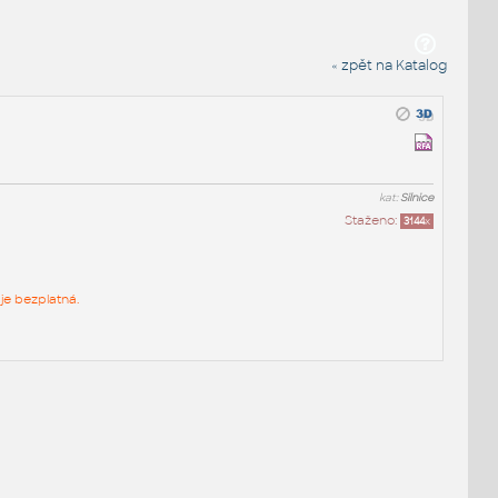
« zpět na Katalog
kat:
Silnice
Staženo:
3144
x
je bezplatná.