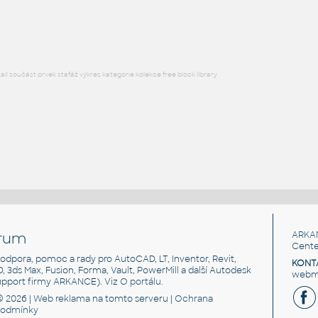
DWG
Nástroje, nářadí
l součást prvek stafáž výkres kategorie kolekce free block library
rum
ARKA
Cente
, podpora, pomoc a rady pro AutoCAD, LT, Inventor, Revit,
KONT
3D, 3ds Max, Fusion, Forma, Vault, PowerMill a další Autodesk
webma
support firmy ARKANCE). Viz
O portálu
.
© 2026 |
Web reklama
na tomto serveru |
Ochrana
podmínky