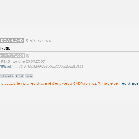
 DOWNLOAD
Traffic_cone.rfa
í kužel
family RVT2008
t
172kB
• ze dne
23.05.2007
iří Plávek^
•
md5: 0489d3269f2e8b04a002d1d5ad5b0323
ý
kuželka
kužel
cone
 k dispozici jen pro registrované členy webu CADforum.cz. Přihlaste se -
registrace