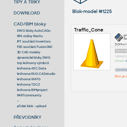
TIPY A TRIKY
Blok-model #1225
DOWNLOAD
CAD/BIM bloky
Traffic_Cone
DWG bloky AutoCADu
RFA rodiny Revitu
◄
IPT součásti Inventoru
Dopravn
F3D součásti Fusion360
Revit 
3D CAD modely
Velikos
dynamické bloky DWG
Umístil:
J
top knihovny výrobců
knihovna AEC Data
výstražn
knihovna RUG-CADstudio
Blok je
knihovna WATG
knihovna TDCZ
knihovna BIMproject
PARTcommunity
--
přidat blok - upload
PŘEVODNÍKY