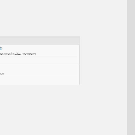
NÉ BLOKY
:
ECCENTRIC CONE
:
Výrobní výkres - ekcentrický kužel, pro rozvin
DWG
Tvary
sv_401616_st_02
:
Kuželové ozubené kolo