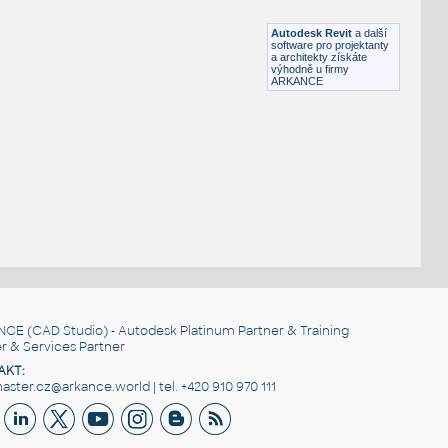
IPT
Převody
Autodesk Revit
a další
software pro projektanty
a architekty získáte
výhodně u firmy
ARKANCE
NCE
(CAD Studio) - Autodesk Platinum Partner & Training
r & Services Partner
AKT:
ster.cz@arkance.world | tel. +420 910 970 111