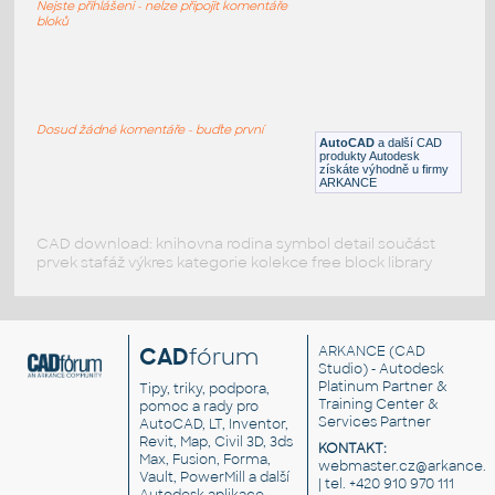
Nejste přihlášeni - nelze připojit komentáře
DWG
Konstrukce
bloků
Traffic_Cone
:
Dopravní kužel
Dosud žádné komentáře - buďte první
AutoCAD
a další CAD
RFA
Silnice
produkty Autodesk
získáte výhodně u firmy
ARKANCE
CAD download: knihovna rodina symbol detail součást
prvek stafáž výkres kategorie kolekce free block library
CAD
fórum
ARKANCE
(CAD
Studio) - Autodesk
Platinum Partner &
Tipy, triky, podpora,
Training Center &
pomoc a rady pro
Services Partner
AutoCAD, LT, Inventor,
Revit, Map, Civil 3D, 3ds
KONTAKT:
Max, Fusion, Forma,
webmaster.cz@arkance.w
Vault, PowerMill a další
| tel. +420 910 970 111