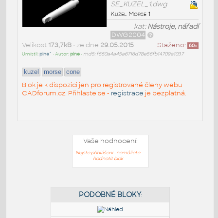
SE_KUZEL_1.dwg
Kužel Morse 1
kat:
Nástroje, nářadí
DWG2004
Velikost
173,7kB
• ze dne
29.05.2015
Staženo:
60
x
Umístil:
pine^
• Autor:
pine
•
md5: f660a4a45a6716d78e56fb14709e1037
kuzel
morse
cone
Blok je k dispozici jen pro registrované členy webu
CADforum.cz. Přihlaste se -
registrace
je bezplatná.
Vaše hodnocení:
Nejste přihlášeni - nemůžete
hodnotit blok