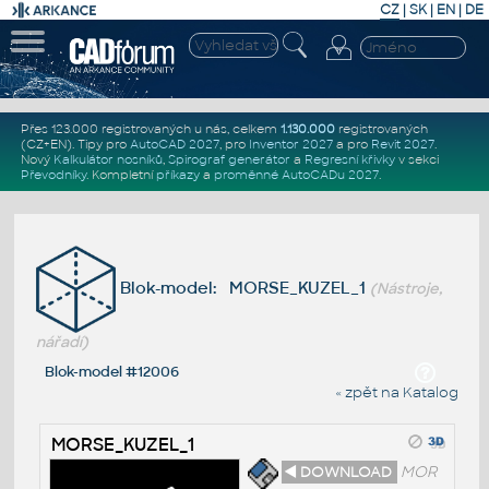
CZ
|
SK
|
EN
|
DE
Přes 123.000 registrovaných u nás, celkem
1.130.000
registrovaných
(CZ+EN)
. Tipy pro
AutoCAD 2027
, pro
Inventor 2027
a pro
Revit 2027
.
Nový
Kalkulátor nosníků
,
Spirograf generátor
a
Regresní křivky
v sekci
Převodníky
.
Kompletní
příkazy
a
proměnné AutoCADu 2027
.
Blok-model: MORSE_KUZEL_1
(Nástroje,
nářadí)
Blok-model #12006
« zpět na Katalog
MORSE_KUZEL_1
◄ DOWNLOAD
MOR