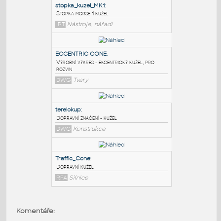
PODOBNÉ BLOKY
:
stopka_kuzel_MK1
:
Stopka morse 1 kužel
IPT
Nástroje, nářadí
ECCENTRIC CONE
:
Výrobní výkres - ekcentrický kužel, pro
rozvin
DWG
Tvary
terelokup
:
Komentáře:
Dopravní značení - kužel