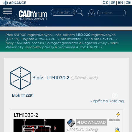
CZ
|
SK
|
EN
|
DE
Přes 123.000 registrovaných u nás, celkem
1.130.000
registrovaných
(CZ+EN)
. Tipy pro
AutoCAD 2027
, pro
Inventor 2027
a pro
Revit 2027
.
Nový
Kalkulátor nosníků
,
Spirograf generátor
a
Regresní křivky
v sekci
Převodníky
.
Kompletní
příkazy
a
proměnné AutoCADu 2027
.
Blok: LTM1030-2
(_Různé-Jiné)
Blok #12291
« zpět na Katalog
LTM1030-2
◄ DOWNLOAD
LTM1030-2.dwg