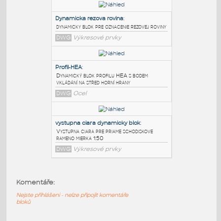
PODOBNÉ BLOKY
:
XanaduSymStretch
:
Symetrické protažení v dynamickém bloku
(ukázka)
DWG
Výkresové prvky
Dynamicka rezova rovina
:
dynamicky blok pre oznacenie rezovej roviny
DWG
Výkresové prvky
Profil-HEA
:
Dynamický blok profilu HEA s bodem
vkládání na střed horní hrany
Komentáře:
DWG
Ocel
Nejste přihlášeni - nelze připojit komentáře
bloků