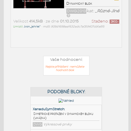
Dynamický blok
DWG2013
kat:
_Různé-Jiné
Velikost
414,5kB
• ze dne
01.10.2015
Staženo:
2802
x
Umístil:
Jvon_jahriel^
•
md5: 909d1698eaf632adc7a059407cbfa615
Vaše hodnocení:
Nejste přihlášeni - nemůžete
hodnotit blok