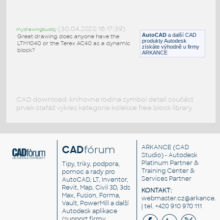
vystupna ciara dynamicky blok
:
Vystupna ciara pre priame schodiskove
rameno mierka 1:50
(30.04.2020 16:17:39)
mydrawingbuddy
DWG
Výkresové prvky
AutoCAD
a další CAD
Great drawing does anyone have the
produkty Autodesk
LTM1040 or the Terex AC40 as a dynamic
získáte výhodně u firmy
block?
ARKANCE
CAD download: knihovna rodina symbol detail součást
prvek stafáž výkres kategorie kolekce free block library
CAD
fórum
ARKANCE
(CAD
Studio) - Autodesk
Platinum Partner &
Tipy, triky, podpora,
Training Center &
pomoc a rady pro
Services Partner
AutoCAD, LT, Inventor,
Revit, Map, Civil 3D, 3ds
KONTAKT:
Max, Fusion, Forma,
webmaster.cz@arkance.w
Vault, PowerMill a další
| tel. +420 910 970 111
Autodesk aplikace
(support firmy