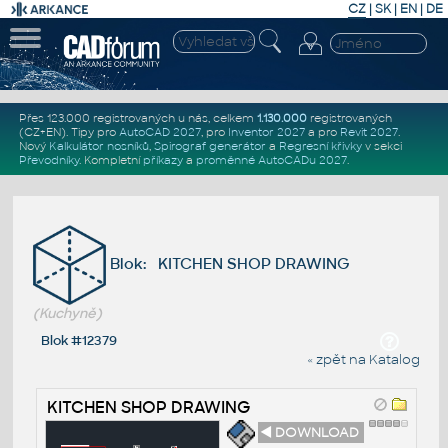
CZ
|
SK
|
EN
|
DE
Přes 123.000 registrovaných u nás, celkem
1.130.000
registrovaných
(CZ+EN)
. Tipy pro
AutoCAD 2027
, pro
Inventor 2027
a pro
Revit 2027
.
Nový
Kalkulátor nosníků
,
Spirograf generátor
a
Regresní křivky
v sekci
Převodníky
.
Kompletní
příkazy
a
proměnné AutoCADu 2027
.
Blok: KITCHEN SHOP DRAWING
(Kuchyně)
Blok #12379
« zpět na Katalog
KITCHEN SHOP DRAWING
◄ DOWNLOAD