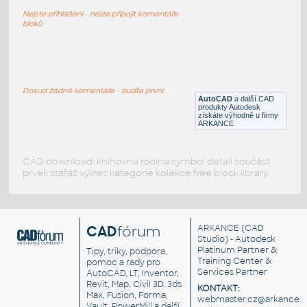
detail -6
Nejste přihlášeni - nelze připojit komentáře
DWG
Kuchyně
bloků
detail of kitchen
:
detail -2
Dosud žádné komentáře - buďte první
AutoCAD
a další CAD
DWG
Kuchyně
produkty Autodesk
získáte výhodně u firmy
ARKANCE
CAD download: knihovna rodina symbol detail součást
prvek stafáž výkres kategorie kolekce free block library
CAD
fórum
ARKANCE
(CAD
Studio) - Autodesk
Platinum Partner &
Tipy, triky, podpora,
Training Center &
pomoc a rady pro
Services Partner
AutoCAD, LT, Inventor,
Revit, Map, Civil 3D, 3ds
KONTAKT:
Max, Fusion, Forma,
webmaster.cz@arkance.w
Vault, PowerMill a další