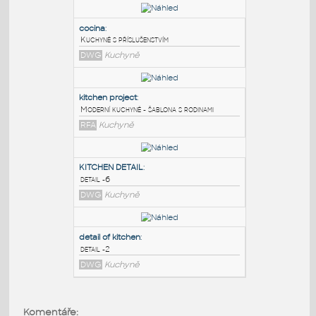
PODOBNÉ BLOKY
:
cocina
:
Kuchyně s příslušenstvím
DWG
Kuchyně
kitchen project
:
Moderní kuchyně - šablona s rodinami
RFA
Kuchyně
KITCHEN DETAIL
:
Komentáře: