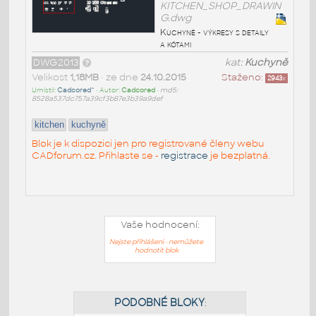
KITCHEN_SHOP_DRAWIN
G.dwg
Kuchyně - výkresy s detaily
a kótami
DWG2013
kat:
Kuchyně
Velikost
1,18MB
• ze dne
24.10.2015
Staženo:
2943
x
Umístil:
Cadcored^
• Autor:
Cadcored
•
md5:
8528a537dc757a39cf3b87e3b39a9def
kitchen
kuchyně
Blok je k dispozici jen pro registrované členy webu
CADforum.cz. Přihlaste se -
registrace
je bezplatná.
Vaše hodnocení:
Nejste přihlášeni - nemůžete
hodnotit blok