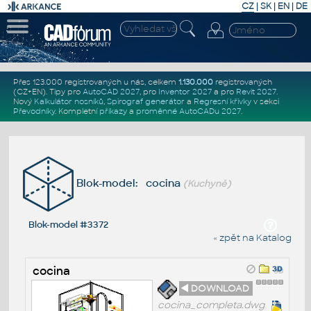
CZ
|
SK
|
EN
|
DE
Přes 123.000 registrovaných u nás, celkem
1.130.000
registrovaných
(CZ+EN)
. Tipy pro
AutoCAD 2027
, pro
Inventor 2027
a pro
Revit 2027
.
Nový
Kalkulátor nosníků
,
Spirograf generátor
a
Regresní křivky
v sekci
Převodníky
.
Kompletní
příkazy
a
proměnné AutoCADu 2027
.
Blok-model: cocina
(Kuchyně)
Blok-model #3372
« zpět na Katalog
cocina
◄ DOWNLOAD
cocina_completa.dwg