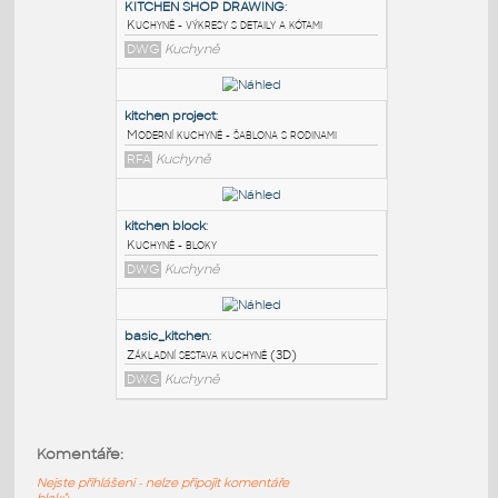
PODOBNÉ BLOKY
:
KITCHEN SHOP DRAWING
:
Kuchyně - výkresy s detaily a kótami
DWG
Kuchyně
kitchen project
:
Moderní kuchyně - šablona s rodinami
RFA
Kuchyně
kitchen block
:
Komentáře:
Kuchyně - bloky
Nejste přihlášeni - nelze připojit komentáře
DWG
Kuchyně
bloků