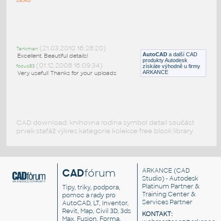
basic_kitchen
:
Základní sestava kuchyně (3D)
(21.03.2010 16:28:20)
Tankman
DWG
Kuchyně
AutoCAD
a další CAD
Excellent. Beautiful details!
produkty Autodesk
(01.12.2008 16:09:34)
focus83
získáte výhodně u firmy
ARKANCE
Very useful! Thanks for your uploads
CAD download: knihovna rodina symbol detail součást
prvek stafáž výkres kategorie kolekce free block library
CAD
fórum
ARKANCE
(CAD
Studio) - Autodesk
Platinum Partner &
Tipy, triky, podpora,
Training Center &
pomoc a rady pro
Services Partner
AutoCAD, LT, Inventor,
Revit, Map, Civil 3D, 3ds
KONTAKT:
Max, Fusion, Forma,