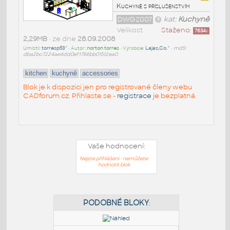
Kuchyně s příslušenstvím
DWG2007
kat:
Kuchyně
Velikost
Staženo:
7634
x
2,29MB
• ze dne
28.09.2008
Umístil:
torresp53^
• Autor:
norton torres
• Výrobce:
Lajas,Co.^
•
md5:
dba2bc7224ae4dd0ef1766bb01512ea0
kitchen
kuchyně
accessories
Blok je k dispozici jen pro registrované členy webu
CADforum.cz. Přihlaste se -
registrace
je bezplatná.
Vaše hodnocení:
Nejste přihlášeni - nemůžete
hodnotit blok