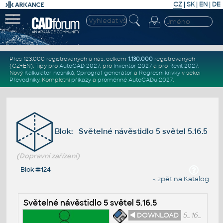
CZ
|
SK
|
EN
|
DE
Přes 123.000 registrovaných u nás, celkem
1.130.000
registrovaných
(CZ+EN)
. Tipy pro
AutoCAD 2027
, pro
Inventor 2027
a pro
Revit 2027
.
Nový
Kalkulátor nosníků
,
Spirograf generátor
a
Regresní křivky
v sekci
Převodníky
.
Kompletní
příkazy
a
proměnné AutoCADu 2027
.
Blok: Světelné návěstidlo 5 světel 5.16.5
(Dopravní zařízení)
Blok #124
« zpět na Katalog
Světelné návěstidlo 5 světel 5.16.5
◄ DOWNLOAD
5_16_