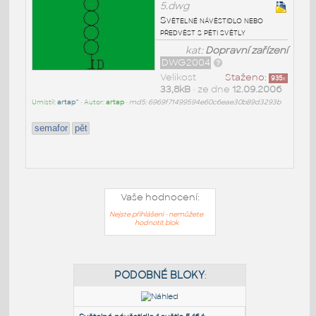
5.dwg
Světelné návěstidlo nebo
předvěst s pěti světly
kat:
Dopravní zařízení
DWG2004
Velikost
Staženo:
935
x
33,8kB
• ze dne
12.09.2006
Umístil:
artap^
• Autor:
artap
•
md5: 6969f71499594e60c6eae30b89d3293b
semafor
pět
Vaše hodnocení:
Nejste přihlášeni - nemůžete
hodnotit blok