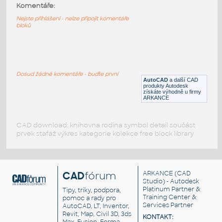
Komentáře:
světly
Nejste přihlášeni - nelze připojit komentáře
DWG
Dopravní zařízení
bloků
Světelné návěstidlo 2 světla 5.16.2
:
Světelné návěstidlo nebo předvěst se dvěma
světly
Dosud žádné komentáře - buďte první
AutoCAD
a další CAD
DWG
Dopravní zařízení
produkty Autodesk
získáte výhodně u firmy
ARKANCE
CAD download: knihovna rodina symbol detail součást
prvek stafáž výkres kategorie kolekce free block library
CAD
fórum
ARKANCE
(CAD
Studio) - Autodesk
Platinum Partner &
Tipy, triky, podpora,
Training Center &
pomoc a rady pro
Services Partner
AutoCAD, LT, Inventor,
Revit, Map, Civil 3D, 3ds
KONTAKT: