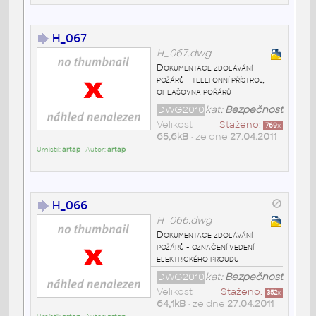
H_067
H_067.dwg
Dokumentace zdolávání
požárů - telefonní přístroj,
ohlašovna pořárů
DWG2010
kat:
Bezpečnost
Velikost
Staženo:
769
x
65,6kB
• ze dne
27.04.2011
Umístil:
artap
• Autor:
artap
H_066
H_066.dwg
Dokumentace zdolávání
požárů - označení vedení
elektrického proudu
DWG2010
kat:
Bezpečnost
Velikost
Staženo:
352
x
64,1kB
• ze dne
27.04.2011