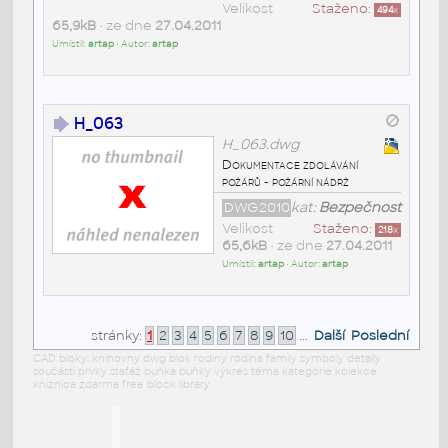
Velikost
Staženo:
494
x
65,9kB
• ze dne
27.04.2011
Umístil:
artap
• Autor:
artap
H_063
H_063.dwg
Dokumentace zdolávání
požárů - požární nádrž
DWG2010
kat:
Bezpečnost
Velikost
Staženo:
218
x
65,6kB
• ze dne
27.04.2011
Umístil:
artap
• Autor:
artap
stránky:
1
2
3
4
5
6
7
8
9
10
...
Další
Poslední
CAD bloky: knihovny dwg blok rodiny rodina family symboly detaily
součásti prvky stafáž buňka buňky výkres téma kategorie kolekce
knižnica zdarma free block library