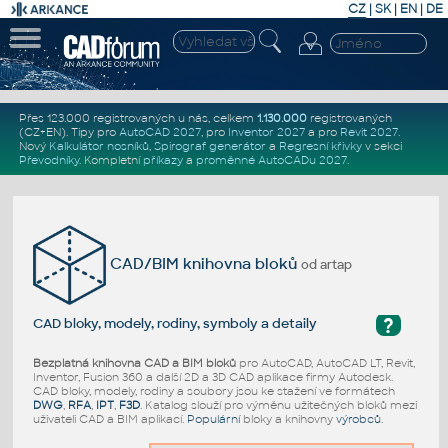
CZ
|
SK
|
EN
|
DE
Přes 123.000 registrovaných u nás, celkem
1.130.000
registrovaných
(CZ+EN)
. Tipy pro
AutoCAD 2027
, pro
Inventor 2027
a pro
Revit 2027
.
Nový
Kalkulátor nosníků
,
Spirograf generátor
a
Regresní křivky
v sekci
Převodníky
.
Kompletní
příkazy
a
proměnné AutoCADu 2027
.
CAD/BIM knihovna bloků
od artap
?
CAD bloky, modely, rodiny, symboly a detaily
Bezplatná knihovna CAD a BIM bloků
pro AutoCAD, AutoCAD LT, Revit,
Inventor, Fusion 360 a další 2D a 3D CAD aplikace firmy Autodesk.
CAD bloky, modely, rodiny a soubory jsou ke stažení ve formátech
DWG
,
RFA
,
IPT
,
F3D
. Katalog slouží pro výměnu užitečných bloků mezi
uživateli CAD a BIM aplikací.
Populární
bloky a knihovny
výrobců
.