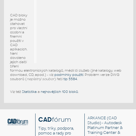
CAD bloky
je možno
stahovat
pro vlastní
osobní a
firemní
použití v
CAD
aplikacích.
Není
dovoleno
jejich další
šíření
formou elektronických katalogů, médií či služeb (jiné katalogy, web
download, CD, apod.) - viz
podmínky použití
. Problém verze DWG
souborů (
neplatný soubor
) řeší
tip 5584
.
Viz též
Statistika
a
nejnovějších 100 bloků
.
CAD
fórum
ARKANCE
(CAD
Studio) - Autodesk
Platinum Partner &
Tipy, triky, podpora,
Training Center &
pomoc a rady pro