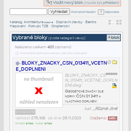
Vložit nový blok
(musíte být
přihlášeni
)
Podrobné hledání
Nápověda
Katalog
:
Architektura
•
Dopravní stavby
•
Elektro
•
/obecné
Mapování
•
Potrubí, TZB
•
Strojírenství
Vybrané bloky
:
blok
(zvolte kategorii vlevo)
Nalezeno celkem
420
záznamů
hromadné stahování není pro váš účet dostupné
BLOKY_ZNACKY_CSN_013411_VCETN
E_DOPLNENI
BLOKY_ZNACKY_CS
N_013411_VCETNE_DOPLN
ENI.dwg
Geodetické značky dle
normy ČSN 01 3411 a
vlastního doplnění
kat:
_Různé-Jiné
DWG2010
Velikost
276,1kB
• ze dne
28.11.2023
Staženo:
3456
x
Umístil:
artap
• Autor:
artap