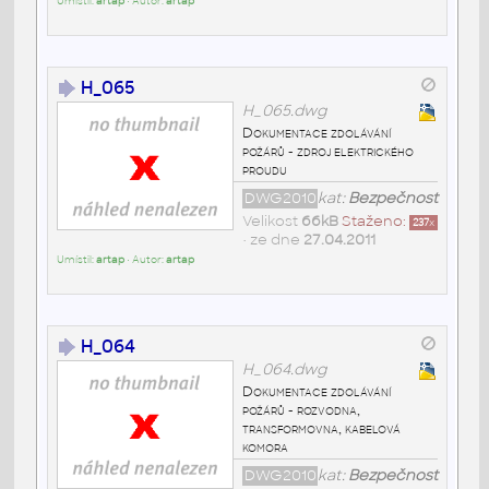
Umístil:
artap
• Autor:
artap
H_065
H_065.dwg
Dokumentace zdolávání
požárů - zdroj elektrického
proudu
DWG2010
kat:
Bezpečnost
Velikost
66kB
Staženo:
237
x
• ze dne
27.04.2011
Umístil:
artap
• Autor:
artap
H_064
H_064.dwg
Dokumentace zdolávání
požárů - rozvodna,
transformovna, kabelová
komora
DWG2010
kat:
Bezpečnost