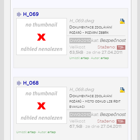
H_069
H_069.dwg
Dokumentace zdolávání
požárů - požární žebřík
DWG2010
kat:
Bezpečnost
Velikost
Staženo:
729
x
63,5kB
• ze dne
27.04.2011
Umístil:
artap
• Autor:
artap
H_068
H_068.dwg
Dokumentace zdolávání
požárů - místo odkud lze řídit
evakuaci
DWG2010
kat:
Bezpečnost
Velikost
Staženo:
709
x
67,1kB
• ze dne
27.04.2011
Umístil:
artap
• Autor:
artap