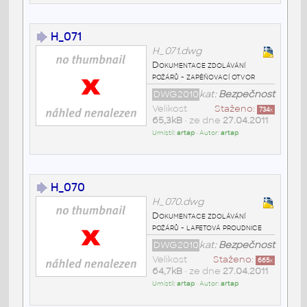
H_071
H_071.dwg
Dokumentace zdolávání
požárů - zapěňovací otvor
DWG2010
kat:
Bezpečnost
Velikost
Staženo:
734
x
65,3kB
• ze dne
27.04.2011
Umístil:
artap
• Autor:
artap
H_070
H_070.dwg
Dokumentace zdolávání
požárů - lafetová proudnice
DWG2010
kat:
Bezpečnost
Velikost
Staženo:
665
x
64,7kB
• ze dne
27.04.2011
Umístil:
artap
• Autor:
artap