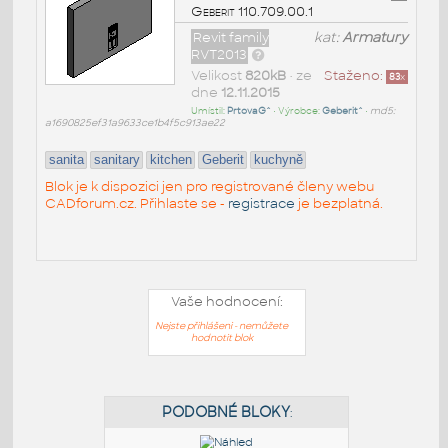
Geberit 110.709.00.1
Revit family
kat:
Armatury
RVT2013
Velikost
820kB
• ze
Staženo:
83
x
dne
12.11.2015
Umístil:
PrtovaG^
• Výrobce:
Geberit^
•
md5:
a1690825ef31a9633ce1b4f5c913ae22
sanita
sanitary
kitchen
Geberit
kuchyně
Blok je k dispozici jen pro registrované členy webu
CADforum.cz. Přihlaste se -
registrace
je bezplatná.
Vaše hodnocení:
Nejste přihlášeni - nemůžete
hodnotit blok