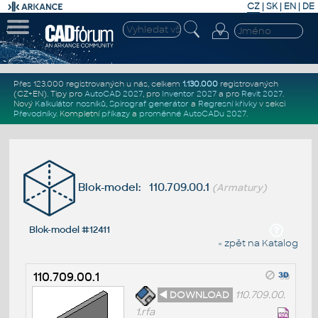
CZ
|
SK
|
EN
|
DE
Přes 123.000 registrovaných u nás, celkem
1.130.000
registrovaných
(CZ+EN)
. Tipy pro
AutoCAD 2027
, pro
Inventor 2027
a pro
Revit 2027
.
Nový
Kalkulátor nosníků
,
Spirograf generátor
a
Regresní křivky
v sekci
Převodníky
.
Kompletní
příkazy
a
proměnné AutoCADu 2027
.
Blok-model: 110.709.00.1
(Armatury)
Blok-model #12411
« zpět na Katalog
110.709.00.1
◄ DOWNLOAD
110.709.00.
1.rfa