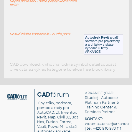
Nejste přihlášeni - nelze připojit komentáře
RFA
Armatury
bloků
109.750.00.1
:
Geberit 109.750.00.1
Dosud žádné komentáře - buďte první
Autodesk Revit
a další
RFA
Armatury
software pro projektanty
a architekty získáte
výhodně u firmy
ARKANCE
CAD download: knihovna rodina symbol detail součást
prvek stafáž výkres kategorie kolekce free block library
CAD
fórum
ARKANCE
(CAD
Studio) - Autodesk
Platinum Partner &
Tipy, triky, podpora,
Training Center &
pomoc a rady pro
Services Partner
AutoCAD, LT, Inventor,
Revit, Map, Civil 3D, 3ds
KONTAKT:
Max, Fusion, Forma,
webmaster.cz@arkance.w
Vault, PowerMill a další
| tel. +420 910 970 111
Autodesk aplikace