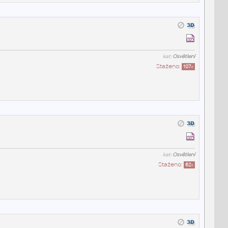
kat:
Osvětlení
Staženo:
107
x
kat:
Osvětlení
Staženo:
62
x