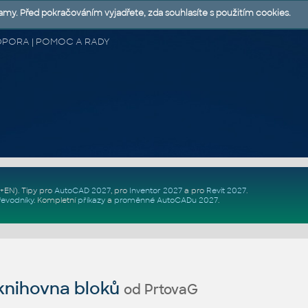
lamy. Před pokračováním vyjadřete, zda souhlasíte s použitím cookies.
 PODPORA | POMOC A RADY
Z+EN)
. Tipy pro
AutoCAD 2027
, pro
Inventor 2027
a pro
Revit 2027
.
řevodníky
.
Kompletní
příkazy
a
proměnné AutoCADu 2027
.
nihovna bloků
od PrtovaG