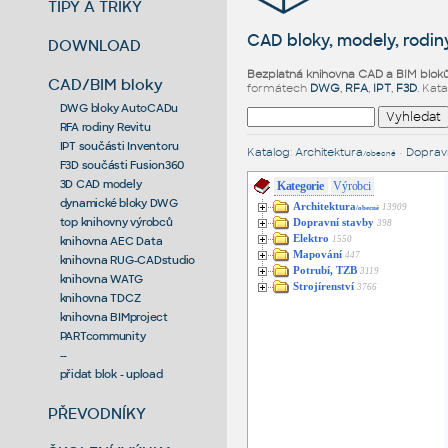
TIPY A TRIKY
CAD bloky, modely, rodiny
DOWNLOAD
Bezplatná knihovna CAD a BIM blok
CAD/BIM bloky
formátech
DWG
,
RFA
,
IPT
,
F3D
. Kat
DWG bloky AutoCADu
RFA rodiny Revitu
IPT součásti Inventoru
Katalog
:
Architektura
•
Dopravn
/obecné
F3D součásti Fusion360
3D CAD modely
Kategorie
Výrobci
dynamické bloky DWG
Architektura
13909
/obecné
top knihovny výrobců
Dopravní stavby
398
Elektro
1550
knihovna AEC Data
Mapování
447
knihovna RUG-CADstudio
Potrubí, TZB
3119
knihovna WATG
Strojírenství
3766
knihovna TDCZ
knihovna BIMproject
PARTcommunity
--
přidat blok - upload
PŘEVODNÍKY