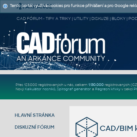
Tento portál využívá cookies pro funkce přihlášení a pro Google rek
CAD FÓRUM - TIPY A TRIKY | UTILITY | DISKUZE | BLOKY |
Přes 123.000 registrovaných u nás, celkem
1.130.000
registrovaných (C
Nový
Kalkulátor nosníků
,
Spirograf generátor
a
Regresní křivky
v sekci
P
HLAVNÍ STRÁNKA
CAD/BIM k
DISKUZNÍ FÓRUM