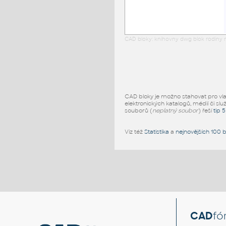
CAD bloky: knihovny dwg blok rodiny r
CAD bloky je možno stahovat pro vlast
elektronických katalogů, médií či slu
souborů (
neplatný soubor
) řeší
tip 
Viz též
Statistika
a
nejnovějších 100 
CAD
fó