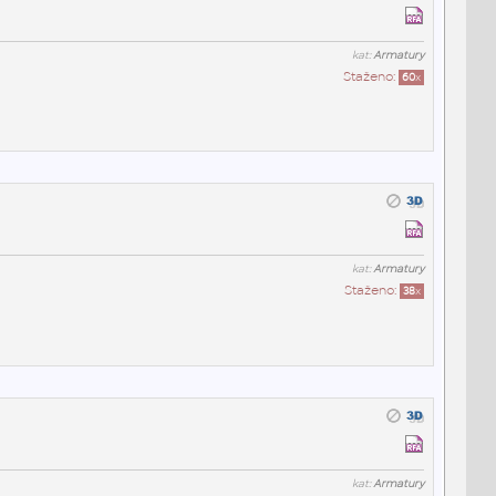
kat:
Armatury
Staženo:
60
x
kat:
Armatury
Staženo:
38
x
kat:
Armatury