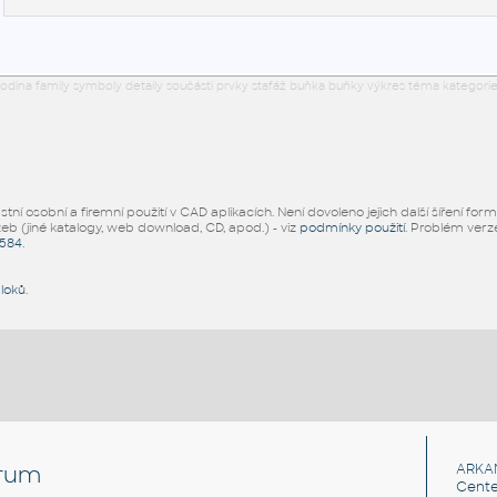
odina family symboly detaily součásti prvky stafáž buňka buňky výkres téma kategorie
ní osobní a firemní použití v CAD aplikacích. Není dovoleno jejich další šíření for
žeb (jiné katalogy, web download, CD, apod.) - viz
podmínky použití
. Problém ver
5584
.
bloků
.
rum
ARKA
Cente