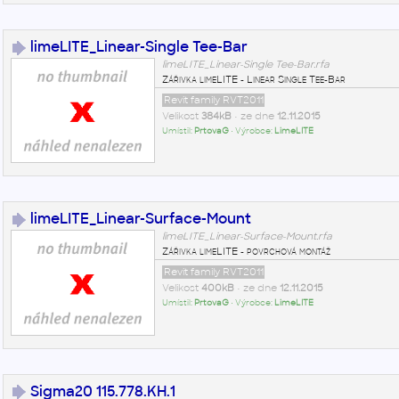
limeLITE_Linear-Single Tee-Bar
limeLITE_Linear-Single Tee-Bar.rfa
Zářivka limeLITE - Linear Single Tee-Bar
Revit family RVT2011
Velikost
384kB
• ze dne
12.11.2015
Umístil:
PrtovaG
• Výrobce:
LimeLITE
limeLITE_Linear-Surface-Mount
limeLITE_Linear-Surface-Mount.rfa
Zářivka limeLITE - povrchová montáž
Revit family RVT2011
Velikost
400kB
• ze dne
12.11.2015
Umístil:
PrtovaG
• Výrobce:
LimeLITE
Sigma20 115.778.KH.1