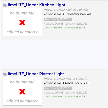
limeLITE_Linear-Kitchen-Light
limeLITE_Linear-Kitchen-Light.rfa
Zářivka limeLITE - kuchyňské osvětlení
Revit family RVT2011
Velikost
508kB
• ze dne
12.11.2015
Umístil:
PrtovaG
• Výrobce:
LimeLITE
limeLITE_Linear-Plaster-Light
limeLITE_Linear-Plaster-Light.rfa
Zářivka limeLITE Linear Plaster Light
Revit family RVT2011
Velikost
660kB
• ze dne
12.11.2015
Umístil:
PrtovaG
• Výrobce:
LimeLITE