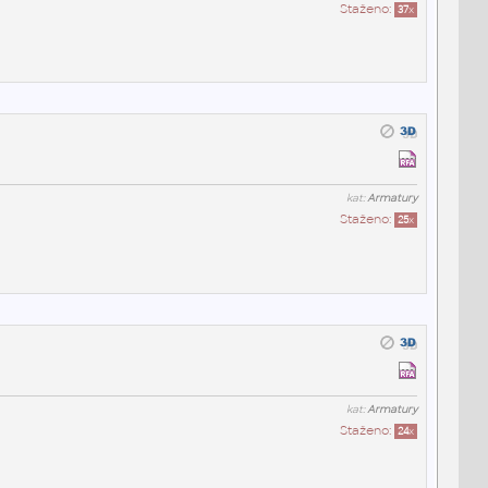
Staženo:
37
x
kat:
Armatury
Staženo:
25
x
kat:
Armatury
Staženo:
24
x