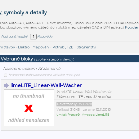
, symboly a detaily
ů
pro AutoCAD, AutoCAD LT, Revit, Inventor, Fusion 360 a další 2D a 3D CAD aplikac
alog slouží pro výměnu užitečných bloků mezi uživateli CAD a BIM aplikací.
Populár
Podrobné hledání
Nápověda
í stavby
•
Elektro
•
Mapování
•
Potrubí, TZB
•
Strojírenství
Vybrané bloky
:
(zvolte kategorii vlevo)
Nalezeno celkem
72
záznamů
hromadné stahování není pro váš účet dostupné
limeLITE_Linear-Wall-Washer
limeLITE_Linear-Wall-Washer.rfa
Zářivka limeLITE - montáž na stěnu
Revit family RVT2011
Velikost
316kB
• ze dne
12.11.2015
Umístil:
PrtovaG
• Výrobce:
LimeLITE