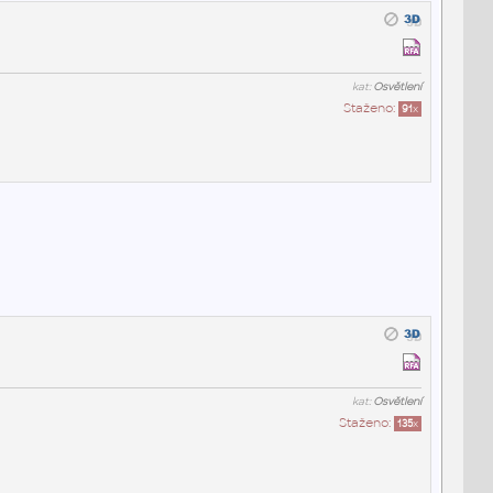
kat:
Osvětlení
Staženo:
91
x
kat:
Osvětlení
Staženo:
135
x