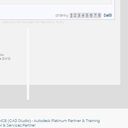
stránky:
1
2
3
4
5
6
7
8
Další
 kolekce knižnica zdarma free block library
mou
ze DWG
NCE
(CAD Studio) - Autodesk Platinum Partner & Training
r & Services Partner