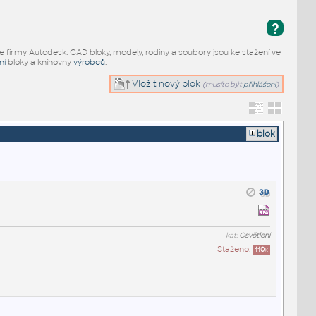
?
e firmy Autodesk. CAD bloky, modely, rodiny a soubory jsou ke stažení ve
ní
bloky a knihovny
výrobců
.
Vložit nový blok
(musíte být
přihlášeni
)
blok
kat:
Osvětlení
Staženo:
110
x