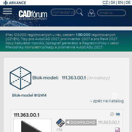
CZ
|
SK
|
EN
|
DE
Přes 123.000 registrovaných u nás, celkem
1.130.000
registrovaných
(CZ+EN)
. Tipy pro
AutoCAD 2027
, pro
Inventor 2027
a pro
Revit 2027
.
Nový
Kalkulátor nosníků
,
Spirograf generátor
a
Regresní křivky
v sekci
Převodníky
.
Kompletní
příkazy
a
proměnné AutoCADu 2027
.
Blok-model: 111.363.00.1
(Armatury)
Blok-model #12414
« zpět na Katalog
111.363.00.1
◄ DOWNLOAD
111.363.00.1.
rfa