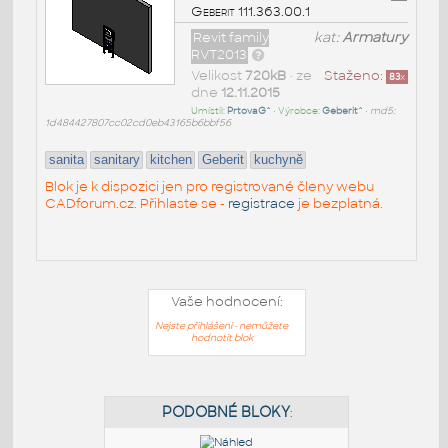
Geberit 111.363.00.1
Revit family
kat:
Armatury
RVT2013
Velikost
720kB
• ze
Staženo:
83
x
dne
12.11.2015
Umístil:
PrtovaG^
• Výrobce:
Geberit^
•
md5:
1d484427807cc02cd0eb43165b6bbf56
sanita
sanitary
kitchen
Geberit
kuchyně
Blok je k dispozici jen pro registrované členy webu
CADforum.cz. Přihlaste se -
registrace
je bezplatná.
Vaše hodnocení:
Nejste přihlášeni - nemůžete
hodnotit blok