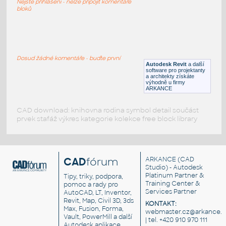
Nejste přihlášeni - nelze připojit komentáře
RFA
Armatury
bloků
111.262.00.1
:
Geberit 111.262.00.1
Dosud žádné komentáře - buďte první
Autodesk Revit
a další
RFA
Armatury
software pro projektanty
a architekty získáte
výhodně u firmy
ARKANCE
CAD download: knihovna rodina symbol detail součást
prvek stafáž výkres kategorie kolekce free block library
CAD
fórum
ARKANCE
(CAD
Studio) - Autodesk
Platinum Partner &
Tipy, triky, podpora,
Training Center &
pomoc a rady pro
Services Partner
AutoCAD, LT, Inventor,
Revit, Map, Civil 3D, 3ds
KONTAKT:
Max, Fusion, Forma,
webmaster.cz@arkance.w
Vault, PowerMill a další
| tel. +420 910 970 111
Autodesk aplikace