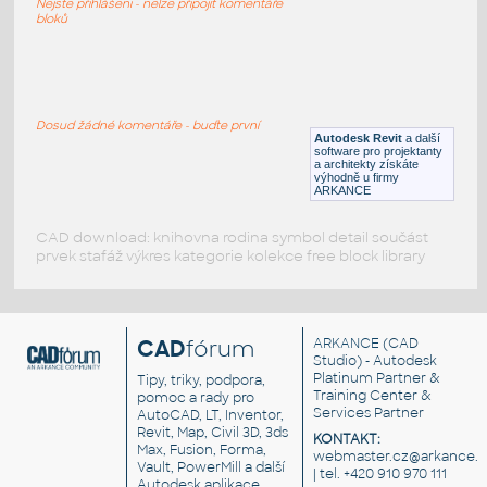
Nejste přihlášeni - nelze připojit komentáře
RFA
Armatury
bloků
109.750.00.1
:
Geberit 109.750.00.1
Dosud žádné komentáře - buďte první
Autodesk Revit
a další
RFA
Armatury
software pro projektanty
a architekty získáte
výhodně u firmy
ARKANCE
CAD download: knihovna rodina symbol detail součást
prvek stafáž výkres kategorie kolekce free block library
CAD
fórum
ARKANCE
(CAD
Studio) - Autodesk
Platinum Partner &
Tipy, triky, podpora,
Training Center &
pomoc a rady pro
Services Partner
AutoCAD, LT, Inventor,
Revit, Map, Civil 3D, 3ds
KONTAKT:
Max, Fusion, Forma,
webmaster.cz@arkance.w
Vault, PowerMill a další
| tel. +420 910 970 111
Autodesk aplikace