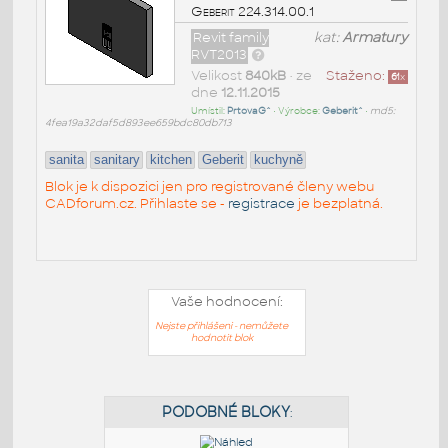
Geberit 224.314.00.1
Revit family
kat:
Armatury
RVT2013
Velikost
840kB
• ze
Staženo:
61
x
dne
12.11.2015
Umístil:
PrtovaG^
• Výrobce:
Geberit^
•
md5:
4fea19a32daf5d893ee659bdc80db713
sanita
sanitary
kitchen
Geberit
kuchyně
Blok je k dispozici jen pro registrované členy webu
CADforum.cz. Přihlaste se -
registrace
je bezplatná.
Vaše hodnocení:
Nejste přihlášeni - nemůžete
hodnotit blok