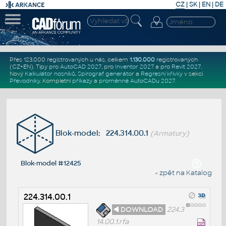
CZ
|
SK
|
EN
|
DE
Přes 123.000 registrovaných u nás, celkem
1.130.000
registrovaných
(CZ+EN)
. Tipy pro
AutoCAD 2027
, pro
Inventor 2027
a pro
Revit 2027
.
Nový
Kalkulátor nosníků
,
Spirograf generátor
a
Regresní křivky
v sekci
Převodníky
.
Kompletní
příkazy
a
proměnné AutoCADu 2027
.
Blok-model: 224.314.00.1
(Armatury)
Blok-model #12425
« zpět na Katalog
224.314.00.1
◄ DOWNLOAD
224.3
14.00.1.rfa