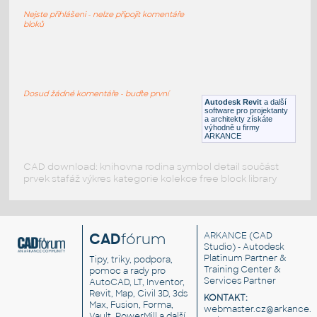
Geberit Kappa21_115.240.KH.1
Nejste přihlášeni - nelze připojit komentáře
RFA
Armatury
bloků
Sigma20 115.778.KM.1
:
Geberit Sigma20 115.778.KM.1
Dosud žádné komentáře - buďte první
Autodesk Revit
a další
RFA
Armatury
software pro projektanty
a architekty získáte
výhodně u firmy
ARKANCE
CAD download: knihovna rodina symbol detail součást
prvek stafáž výkres kategorie kolekce free block library
CAD
fórum
ARKANCE
(CAD
Studio) - Autodesk
Platinum Partner &
Tipy, triky, podpora,
Training Center &
pomoc a rady pro
Services Partner
AutoCAD, LT, Inventor,
Revit, Map, Civil 3D, 3ds
KONTAKT:
Max, Fusion, Forma,
webmaster.cz@arkance.w
Vault, PowerMill a další