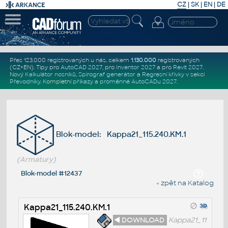
CZ
|
SK
|
EN
|
DE
Přes 123.000 registrovaných u nás, celkem
1.130.000
registrovaných
(CZ+EN)
. Tipy pro
AutoCAD 2027
, pro
Inventor 2027
a pro
Revit 2027
.
Nový
Kalkulátor nosníků
,
Spirograf generátor
a
Regresní křivky
v sekci
Převodníky
.
Kompletní
příkazy
a
proměnné AutoCADu 2027
.
Blok-model: Kappa21_115.240.KM.1
(Armatury)
Blok-model #12437
« zpět na Katalog
Kappa21_115.240.KM.1
◄ DOWNLOAD
Kappa21_11