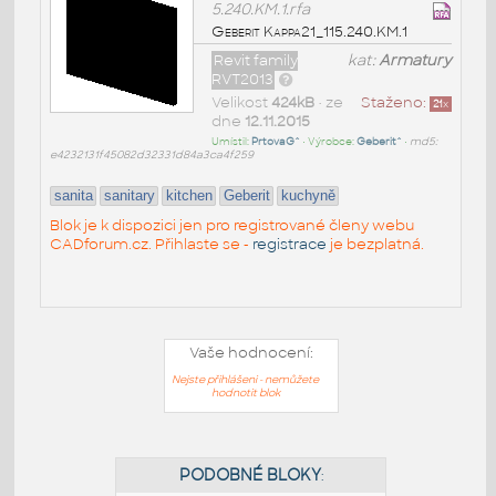
5.240.KM.1.rfa
Geberit Kappa21_115.240.KM.1
Revit family
kat:
Armatury
RVT2013
Velikost
424kB
• ze
Staženo:
21
x
dne
12.11.2015
Umístil:
PrtovaG^
• Výrobce:
Geberit^
•
md5:
e4232131f45082d32331d84a3ca4f259
sanita
sanitary
kitchen
Geberit
kuchyně
Blok je k dispozici jen pro registrované členy webu
CADforum.cz. Přihlaste se -
registrace
je bezplatná.
Vaše hodnocení:
Nejste přihlášeni - nemůžete
hodnotit blok