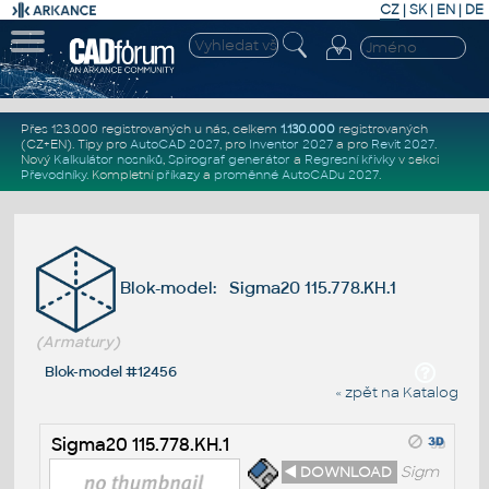
CZ
|
SK
|
EN
|
DE
Přes 123.000 registrovaných u nás, celkem
1.130.000
registrovaných
(CZ+EN)
. Tipy pro
AutoCAD 2027
, pro
Inventor 2027
a pro
Revit 2027
.
Nový
Kalkulátor nosníků
,
Spirograf generátor
a
Regresní křivky
v sekci
Převodníky
.
Kompletní
příkazy
a
proměnné AutoCADu 2027
.
Blok-model: Sigma20 115.778.KH.1
(Armatury)
Blok-model #12456
« zpět na Katalog
Sigma20 115.778.KH.1
◄ DOWNLOAD
Sigm