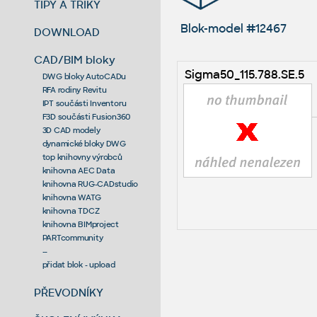
TIPY A TRIKY
Blok-model #12467
DOWNLOAD
CAD/BIM bloky
Sigma50_115.788.SE.5
DWG bloky AutoCADu
RFA rodiny Revitu
IPT součásti Inventoru
F3D součásti Fusion360
3D CAD modely
dynamické bloky DWG
top knihovny výrobců
knihovna AEC Data
knihovna RUG-CADstudio
knihovna WATG
knihovna TDCZ
knihovna BIMproject
PARTcommunity
--
přidat blok - upload
PŘEVODNÍKY