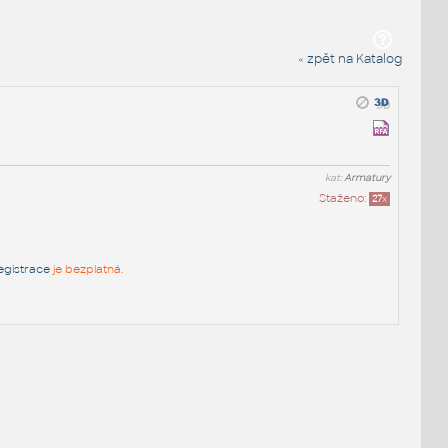
« zpět na Katalog
kat:
Armatury
Staženo:
27
x
egistrace
je bezplatná.