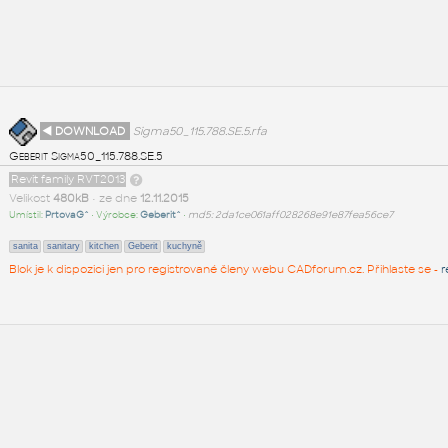
◄ DOWNLOAD
Sigma50_115.788.SE.5.rfa
Geberit Sigma50_115.788.SE.5
Revit family RVT2013
Velikost
480kB
• ze dne
12.11.2015
Umístil:
PrtovaG^
• Výrobce:
Geberit^
•
md5: 2da1ce061aff028268e91e87fea56ce7
sanita
sanitary
kitchen
Geberit
kuchyně
Blok je k dispozici jen pro registrované členy webu CADforum.cz. Přihlaste se -
r