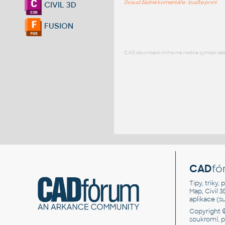
Dosud žádné komentáře - buďte první
CIVIL 3D
FUSION
CAD download: knihovna rodina symbol detai
CAD
fó
Tipy, triky
Map, Civil 
aplikace (
Copyright 
soukromí, 