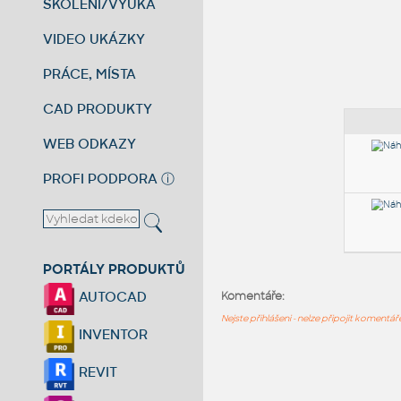
ŠKOLENÍ/VÝUKA
VIDEO UKÁZKY
PRÁCE, MÍSTA
CAD PRODUKTY
WEB ODKAZY
PROFI PODPORA
ⓘ
PORTÁLY PRODUKTŮ
AUTOCAD
Komentáře:
Nejste přihlášeni - nelze připojit komentá
INVENTOR
REVIT