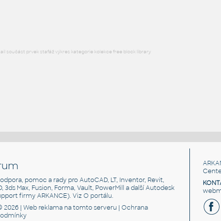
RFA
Armatury
l součást prvek stafáž výkres kategorie kolekce free block library
rum
ARKA
Cente
, podpora, pomoc a rady pro AutoCAD, LT, Inventor, Revit,
KONT
3D, 3ds Max, Fusion, Forma, Vault, PowerMill a další Autodesk
webma
support firmy ARKANCE). Viz
O portálu
.
© 2026 |
Web reklama
na tomto serveru |
Ochrana
podmínky