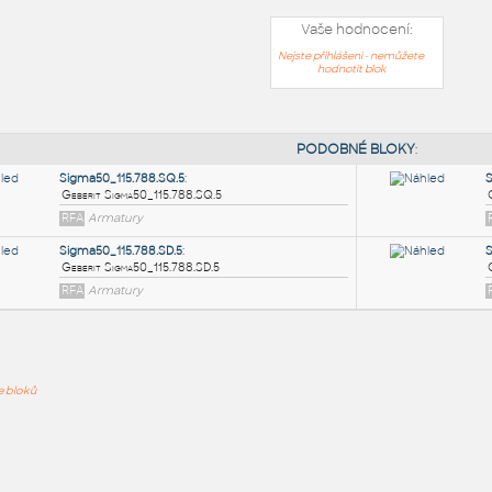
Vaše hodnocení:
Nejste přihlášeni - nemůžete
hodnotit blok
PODOB
Sigma50_115.788.SQ.5
:
ře bloků
Geberit Sigma50_115.788.SQ.5
RFA
Armatury
Sigma50_115.788.SD.5
:
Geberit Sigma50_115.788.SD.5