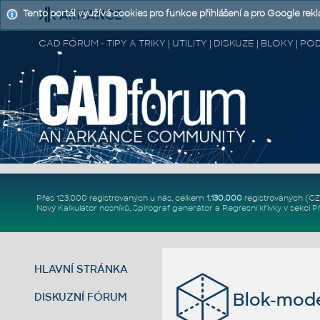
Tento portál využívá cookies pro funkce přihlášení a pro Google rek
CAD FÓRUM - TIPY A TRIKY | UTILITY | DISKUZE | BLOKY |
Přes 123.000 registrovaných u nás, celkem
1.130.000
registrovaných (C
Nový
Kalkulátor nosníků
,
Spirograf generátor
a
Regresní křivky
v sekci
P
HLAVNÍ STRÁNKA
Blok-mode
DISKUZNÍ FÓRUM