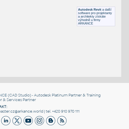
RFA
Armatury
Autodesk Revit
a další
software pro projektanty
a architekty získáte
výhodně u firmy
ARKANCE
NCE
(CAD Studio) - Autodesk Platinum Partner & Training
r & Services Partner
AKT:
ster.cz@arkance.world | tel. +420 910 970 111