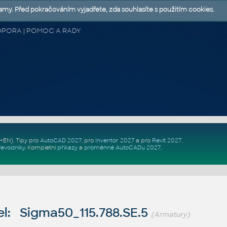
lamy. Před pokračováním vyjadřete, zda souhlasíte s použitím cookies.
 PODPORA | POMOC A RADY
Z+EN)
. Tipy pro
AutoCAD 2027
, pro
Inventor 2027
a pro
Revit 2027
.
řevodníky
.
Kompletní
příkazy
a
proměnné AutoCADu 2027
.
l: Sigma50_115.788.SE.5
(Armatury)