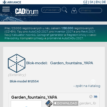
CZ
|
SK
|
EN
|
DE
Přes 123.000 registrovaných u nás, celkem
1.130.000
registrovaných
(CZ+EN)
. Tipy pro
AutoCAD 2027
, pro
Inventor 2027
a pro
Revit 2027
.
Nový
Kalkulátor nosníků
,
Spirograf generátor
a
Regresní křivky
v sekci
Převodníky
.
Kompletní
příkazy
a
proměnné AutoCADu 2027
.
Blok-model: Garden_fountains_YAPA
(Exteriéry)
Blok-model #12554
« zpět na Katalog
Garden_fountains_YAPA
◄ DOWNLOAD
garden_fo