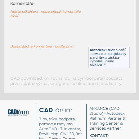
fountain2
:
Komentáře:
fontána
Nejste přihlášeni - nelze připojit komentáře
bloků
DWG
Město
Fountain
:
Fontána, vodotrysk
Dosud žádné komentáře - buďte první
Autodesk Revit
a další
RFA
Město
software pro projektanty
a architekty získáte
výhodně u firmy
ARKANCE
CAD download: knihovna rodina symbol detail součást
prvek stafáž výkres kategorie kolekce free block library
CAD
fórum
ARKANCE
(CAD
Studio) - Autodesk
Platinum Partner &
Tipy, triky, podpora,
Training Center &
pomoc a rady pro
Services Partner
AutoCAD, LT, Inventor,
Revit, Map, Civil 3D, 3ds
KONTAKT: