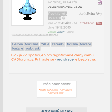
untains_YAPA.rfa
Zahradní fontána YAPA
Revit family
kat:
Exteriéry
RVT2011
Velikost
424kB
• ze
Staženo:
744
x
dne
19.12.2015
Umístil:
LatCh^
•
md5:
152e2ba8ec2bee3e827d262c64189f5e
Garden
fountains
YAPA
zahradní
fontána
fontane
fontane
vodotrysk
Blok je k dispozici jen pro registrované členy webu
CADforum.cz. Přihlaste se -
registrace
je bezplatná.
Vaše hodnocení:
Nejste přihlášeni - nemůžete
hodnotit blok