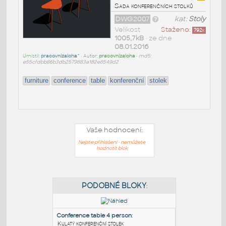
Sada konferenčních stolků
DWG2007
kat:
Stoly
Velikost
Staženo:
792
x
1005,7kB
• ze dne
08.01.2016
Umístil:
pracovnizaloha^
• Autor:
pracovnizaloha
•
md5:
e55cfdbb86b3db2579883a182e8549d2
furniture
conference
table
konferenční
stolek
Vaše hodnocení:
Nejste přihlášeni - nemůžete
hodnotit blok