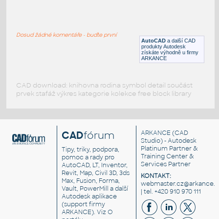
conferense table
:
221 - konferenční stůl
Dosud žádné komentáře - buďte první
DWG
Stoly
AutoCAD
a další CAD
produkty Autodesk
získáte výhodně u firmy
ARKANCE
CAD download: knihovna rodina symbol detail součást
prvek stafáž výkres kategorie kolekce free block library
CAD
fórum
ARKANCE
(CAD
Studio) - Autodesk
Platinum Partner &
Tipy, triky, podpora,
Training Center &
pomoc a rady pro
Services Partner
AutoCAD, LT, Inventor,
Revit, Map, Civil 3D, 3ds
KONTAKT:
Max, Fusion, Forma,
webmaster.cz@arkance.w
Vault, PowerMill a další
| tel. +420 910 970 111
Autodesk aplikace
(support firmy
ARKANCE). Viz
O