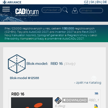
CZ
|
SK
|
EN
|
DE
Přes 123.000 registrovaných u nás, celkem
1.130.000
registrovaných
(CZ+EN)
. Tipy pro
AutoCAD 2027
, pro
Inventor 2027
a pro
Revit 2027
.
Nový
Kalkulátor nosníků
,
Spirograf generátor
a
Regresní křivky
v sekci
Převodníky
.
Kompletní
příkazy
a
proměnné AutoCADu 2027
.
Blok-model: RBD 16
(Stoly)
Blok-model #12588
« zpět na Katalog
RBD 16
◄ DOWNLOAD
RBD_1
6.dwg