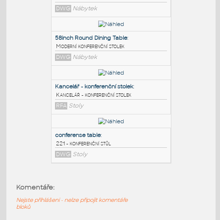
PODOBNÉ BLOKY
:
Conference table 4 person
:
Kulatý konferenční stolek
DWG
Nábytek
58inch Round Dining Table
:
Moderní konferenční stolek
DWG
Nábytek
Kancelář - konferenční stolek
:
Komentáře:
Kancelář - konferenční stolek
Nejste přihlášeni - nelze připojit komentáře
RFA
Stoly
bloků