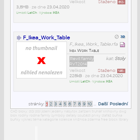
Velikost
Staženo:
612
x
3,8MB
• ze dne
23.04.2020
Umístil:
LatCh
• Výrobce:
IKEA
F_Ikea_Work_Table
F_Ikea_Work_Table.rfa
Ikea Work Table
Revit family
kat:
Stoly
RVT2014
Velikost
Staženo:
146
x
228kB
• ze dne
23.04.2020
Umístil:
LatCh
• Výrobce:
IKEA
stránky:
1
2
3
4
5
6
7
8
9
10
...
Další
Poslední
CAD bloky: stůl stôl jídelní jedálny nábytok zařízení truhlář knihovny dwg
blok rodiny rodina family symboly detaily součásti prvky stafáž buňka
buňky výkres téma kategorie kolekce knižnica zdarma free block library