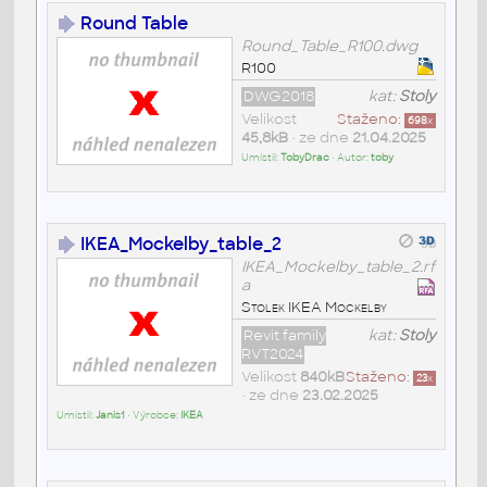
Round Table
Round_Table_R100.dwg
R100
DWG2018
kat:
Stoly
Velikost
Staženo:
698
x
45,8kB
• ze dne
21.04.2025
Umístil:
TobyDrac
• Autor:
toby
IKEA_Mockelby_table_2
IKEA_Mockelby_table_2.rf
a
Stolek IKEA Mockelby
Revit family
kat:
Stoly
RVT2024
Velikost
840kB
Staženo:
23
x
• ze dne
23.02.2025
Umístil:
Janis1
• Výrobce:
IKEA