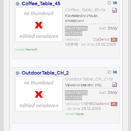
Coffee_Table_45
Coffee_Table_45.rfa
Konferenční stolek,
intarzovaný
Revit family
kat:
Stoly
RVT2025
Velikost
Staženo:
28
x
1,69MB
• ze dne
23.02.2026
Umístil:
PatrickP
OutdoorTable_CH_2
OutdoorTable_CH_2.rfa
Venkovní dřevěný stůl
Revit family
kat:
Stoly
RVT2025
Velikost
1,14MB
Staženo:
26
x
• ze dne
28.12.2025
Umístil:
Kazda