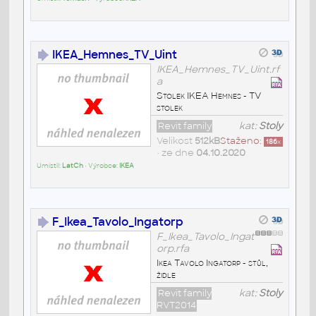
IKEA_Hemnes_TV_Uint
IKEA_Hemnes_TV_Uint.rf
a
Stolek IKEA Hemnes - TV
stolek
Revit family
kat:
Stoly
Velikost
512kB
Staženo:
186
x
• ze dne
04.10.2020
Umístil:
LatCh
• Výrobce:
IKEA
F_Ikea_Tavolo_Ingatorp
F_Ikea_Tavolo_Ingat
orp.rfa
Ikea Tavolo Ingatorp - stůl,
židle
Revit family
kat:
Stoly
RVT2014