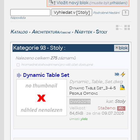
Vložit nový blok
(musíte být
přihlášeni
)
Podrobné hledání
Nápověda
Katalog
Architektura
Nábytek
Stoly
/obecné
>
>
>
Kategorie 93 - Stoly :
blok
Nalezeno celkem
275
záznamů
hromadné stahování není pro váš účet dostupné
Dynamic Table Set
Dynamic_Table_Set.dwg
Dynamic Table Set_3-4-5
People Options
DWG2018
kat:
Stoly
Velikost
Staženo:
352
x
84,6kB
• ze dne
09.07.2026
Umístil:
yildiz