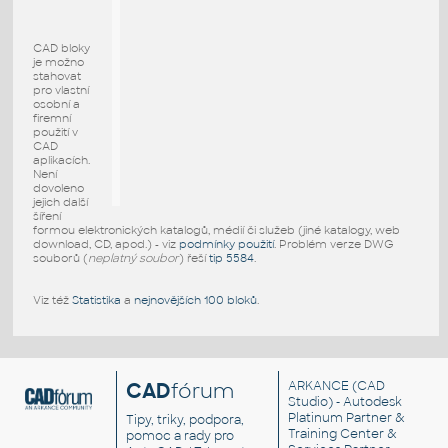
CAD bloky
je možno
stahovat
pro vlastní
osobní a
firemní
použití v
CAD
aplikacích.
Není
dovoleno
jejich další
šíření
formou elektronických katalogů, médií či služeb (jiné katalogy, web
download, CD, apod.) - viz
podmínky použití
. Problém verze DWG
souborů (
neplatný soubor
) řeší
tip 5584
.
Viz též
Statistika
a
nejnovějších 100 bloků
.
CAD
fórum
ARKANCE
(CAD
Studio) - Autodesk
Platinum Partner &
Tipy, triky, podpora,
Training Center &
pomoc a rady pro