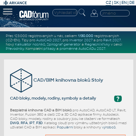
CZ
|
SK
|
EN
|
DE
Přes 123.000 registrovaných u nás, celkem
1.130.000
registrovaných
(CZ+EN)
. Tipy pro
AutoCAD 2027
, pro
Inventor 2027
a pro
Revit 2027
.
Nový
Kalkulátor nosníků
,
Spirograf generátor
a
Regresní křivky
v sekci
Převodníky
.
Kompletní
příkazy
a
proměnné AutoCADu 2027
.
CAD/BIM knihovna bloků Stoly
?
CAD bloky, modely, rodiny, symboly a detaily
Bezplatná knihovna CAD a BIM bloků
pro AutoCAD, AutoCAD LT, Revit,
Inventor, Fusion 360 a další 2D a 3D CAD aplikace firmy Autodesk.
CAD bloky, modely, rodiny a soubory jsou ke stažení ve formátech
DWG
,
RFA
,
IPT
,
F3D
. Katalog slouží pro výměnu užitečných bloků mezi
uživateli CAD a BIM aplikací.
Populární
bloky a knihovny
výrobců
.