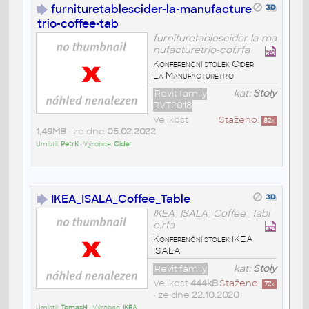
furnituretablescider-la-manufacture
trio-coffee-tab
furnituretablescider-la-ma
nufacturetrio-cof.rfa
Konferenční stolek Cider
La Manufacturetrio
Revit family
kat:
Stoly
RVT2018
Velikost
Staženo:
82
x
1,49MB
• ze dne
05.02.2022
Umístil:
PetrK
• Výrobce:
Cider
IKEA_ISALA_Coffee_Table
IKEA_ISALA_Coffee_Tabl
e.rfa
Konferenční stolek IKEA
ISALA
Revit family
kat:
Stoly
Velikost
444kB
Staženo:
72
x
• ze dne
22.10.2020
Umístil:
TomasH
• Výrobce:
IKEA