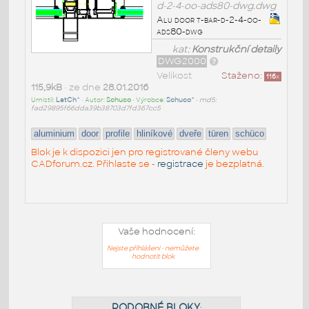
d-2-4-oo-ads80-dwg.dwg
Alu door t-bar-d-2-4-oo-
ads80-dwg
kat:
Konstrukční detaily
DWG2000
Velikost
Staženo:
116
x
115,9kB
• ze dne
28.01.2016
Umístil:
LatCh^
• Autor:
Schuco
• Výrobce:
Schuco^
•
md5:
fad29895f66dda39b38703d7fd367cc5
aluminium
door
profile
hliníkové
dveře
türen
schüco
Blok je k dispozici jen pro registrované členy webu
CADforum.cz. Přihlaste se -
registrace
je bezplatná.
Vaše hodnocení:
Nejste přihlášeni - nemůžete
hodnotit blok