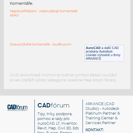
t-bar-d-2-1-io-ads80-dwg
:
Komentáře:
Alu door t-bar-d-2-1-io-ads80-dwg
Nejste přihlášeni - nelze připojit komentáře
bloků
DWG
Konstrukční detaily
t-bar-d-3-1-fl-ads80-dwg
:
Alu door t-bar-d-3-1-fl-ads80-dwg
Dosud žádné komentáře - buďte první
AutoCAD
a další CAD
DWG
Konstrukční detaily
produkty Autodesk
získáte výhodně u firmy
ARKANCE
CAD download: knihovna rodina symbol detail součást
prvek stafáž výkres kategorie kolekce free block library
CAD
fórum
ARKANCE
(CAD
Studio) - Autodesk
Platinum Partner &
Tipy, triky, podpora,
Training Center &
pomoc a rady pro
Services Partner
AutoCAD, LT, Inventor,
Revit, Map, Civil 3D, 3ds
KONTAKT: