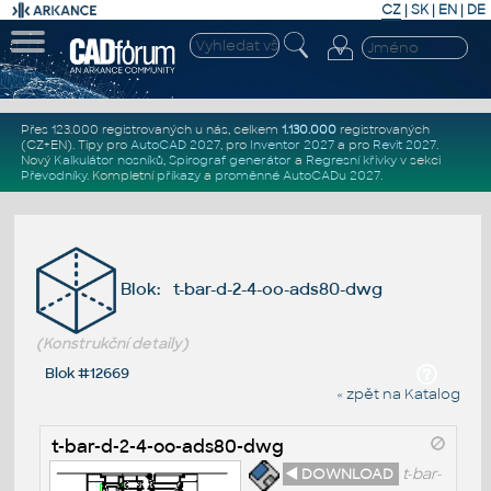
CZ
|
SK
|
EN
|
DE
Přes 123.000 registrovaných u nás, celkem
1.130.000
registrovaných
(CZ+EN)
. Tipy pro
AutoCAD 2027
, pro
Inventor 2027
a pro
Revit 2027
.
Nový
Kalkulátor nosníků
,
Spirograf generátor
a
Regresní křivky
v sekci
Převodníky
.
Kompletní
příkazy
a
proměnné AutoCADu 2027
.
Blok: t-bar-d-2-4-oo-ads80-dwg
(Konstrukční detaily)
Blok #12669
« zpět na Katalog
t-bar-d-2-4-oo-ads80-dwg
◄ DOWNLOAD
t-bar-