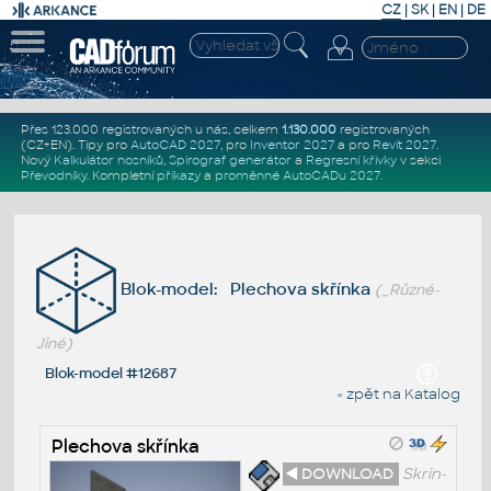
CZ
|
SK
|
EN
|
DE
Přes 123.000 registrovaných u nás, celkem
1.130.000
registrovaných
(CZ+EN)
. Tipy pro
AutoCAD 2027
, pro
Inventor 2027
a pro
Revit 2027
.
Nový
Kalkulátor nosníků
,
Spirograf generátor
a
Regresní křivky
v sekci
Převodníky
.
Kompletní
příkazy
a
proměnné AutoCADu 2027
.
Blok-model: Plechova skřínka
(_Různé-
Jiné)
Blok-model #12687
« zpět na Katalog
Plechova skřínka
◄ DOWNLOAD
Skrin-