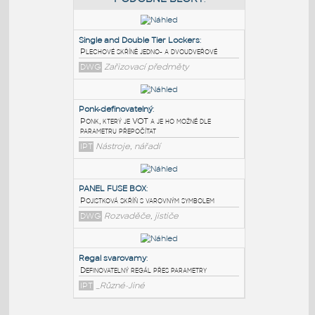
PODOBNÉ BLOKY
:
Single and Double Tier Lockers
:
Plechové skříně jedno- a dvoudveřové
DWG
Zařizovací předměty
Ponk-definovatelný
:
Ponk, který je VOT a je ho možné dle
parametru přepočítat
IPT
Nástroje, nářadí