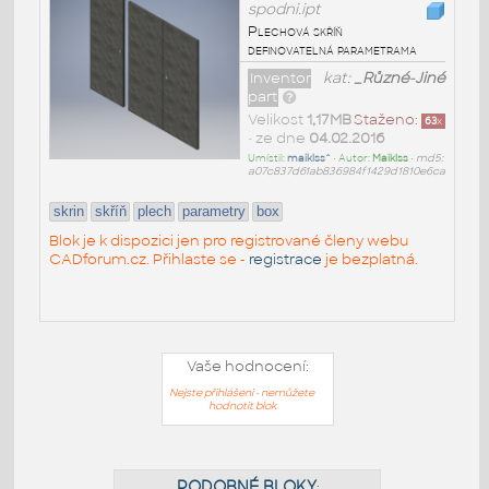
spodni.ipt
Plechová skříň
definovatelná parametrama
Inventor
kat:
_Různé-Jiné
part
Velikost
1,17MB
Staženo:
63
x
• ze dne
04.02.2016
Umístil:
maiklss^
• Autor:
Maiklss
•
md5:
a07c837d61ab836984f1429d1810e6ca
skrin
skříň
plech
parametry
box
Blok je k dispozici jen pro registrované členy webu
CADforum.cz. Přihlaste se -
registrace
je bezplatná.
Vaše hodnocení:
Nejste přihlášeni - nemůžete
hodnotit blok