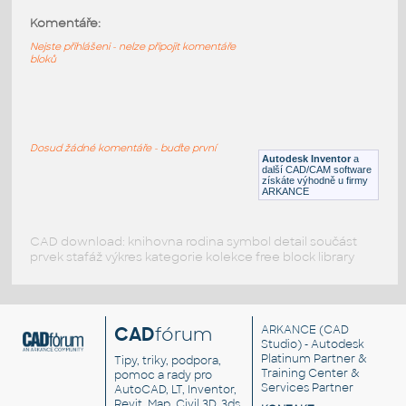
Komentáře:
PANEL FUSE BOX
:
Pojistková skříň s varovným symbolem
Nejste přihlášeni - nelze připojit komentáře
bloků
DWG
Rozvaděče, jističe
Regal svarovamy
:
Definovatelný regál přes parametry
Dosud žádné komentáře - buďte první
Autodesk Inventor
a
IPT
_Různé-Jiné
další CAD/CAM software
získáte výhodně u firmy
ARKANCE
CAD download: knihovna rodina symbol detail součást
prvek stafáž výkres kategorie kolekce free block library
CAD
fórum
ARKANCE
(CAD
Studio) - Autodesk
Platinum Partner &
Tipy, triky, podpora,
Training Center &
pomoc a rady pro
Services Partner
AutoCAD, LT, Inventor,
Revit, Map, Civil 3D, 3ds