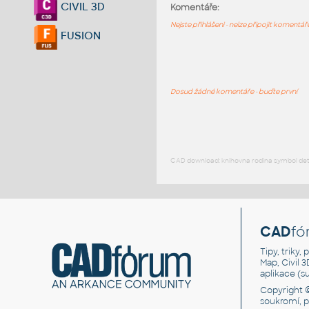
CIVIL 3D
Komentáře:
Nejste přihlášeni - nelze připojit komentá
FUSION
Dosud žádné komentáře - buďte první
CAD download: knihovna rodina symbol detai
CAD
fó
Tipy, triky
Map, Civil 
aplikace (
Copyright 
soukromí, 