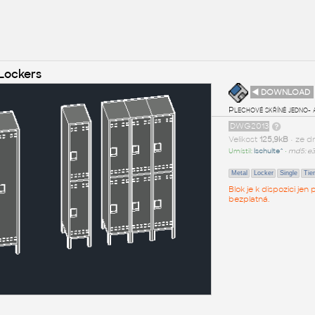
 Lockers
◄ DOWNLOAD
Plechové skříně jedno-
DWG2013
Velikost
125,9kB
• ze d
Umístil:
lschulte^
•
md5: e
Metal
Locker
Single
Tier
Blok je k dispozici je
bezplatná.