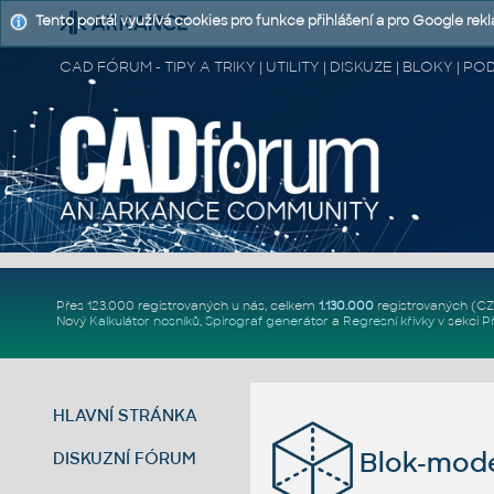
Tento portál využívá cookies pro funkce přihlášení a pro Google rek
CAD FÓRUM - TIPY A TRIKY | UTILITY | DISKUZE | BLOKY |
Přes 123.000 registrovaných u nás, celkem
1.130.000
registrovaných (C
Nový
Kalkulátor nosníků
,
Spirograf generátor
a
Regresní křivky
v sekci
P
HLAVNÍ STRÁNKA
Blok-mode
DISKUZNÍ FÓRUM