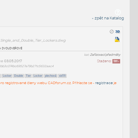
« zpět na Katalog
Single_and_Double_Tier_Lockers.dwg
 a dvoudveřové
kat:
Zařizovací předměty
ne
03.05.2017
Staženo:
561
x
3bb3c074bc69527e79b271c5632aac4
Locker
Double
Tier
Locker
plechová
skříň
n pro registrované členy webu CADforum.cz. Přihlaste se -
registrace
je