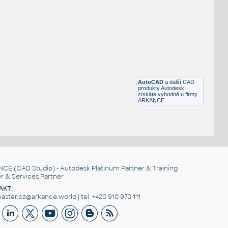
NÉ BLOKY
:
Hamilton-Sorter_Modular-Casework_Storage-Cabinet_2
:
storage locker
DWG
Nábytek
Plechova skřínka
:
Plechová skříň definovatelná parametrama
AutoCAD
a další CAD
IPT
_Různé-Jiné
produkty Autodesk
získáte výhodně u firmy
ARKANCE
NCE
(CAD Studio) - Autodesk Platinum Partner & Training
r & Services Partner
AKT:
ster.cz@arkance.world | tel. +420 910 970 111