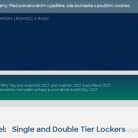
lamy. Před pokračováním vyjadřete, zda souhlasíte s použitím cookies.
 PODPORA | POMOC A RADY
Z+EN)
. Tipy pro
AutoCAD 2027
, pro
Inventor 2027
a pro
Revit 2027
.
řevodníky
.
Kompletní
příkazy
a
proměnné AutoCADu 2027
.
l: Single and Double Tier Lockers
(Zař