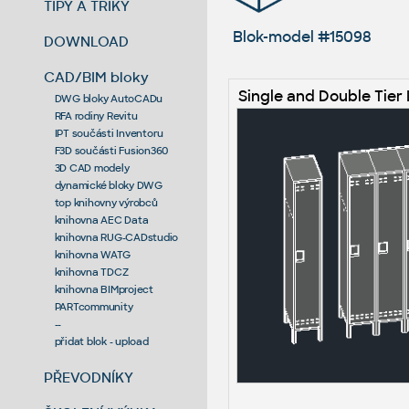
TIPY A TRIKY
Blok-model #15098
DOWNLOAD
CAD/BIM bloky
Single and Double Tier
DWG bloky AutoCADu
RFA rodiny Revitu
IPT součásti Inventoru
F3D součásti Fusion360
3D CAD modely
dynamické bloky DWG
top knihovny výrobců
knihovna AEC Data
knihovna RUG-CADstudio
knihovna WATG
knihovna TDCZ
knihovna BIMproject
PARTcommunity
--
přidat blok - upload
PŘEVODNÍKY