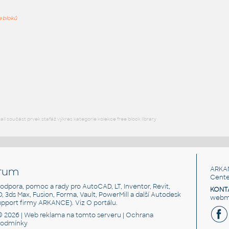
PODOB
ře bloků
Locker
:
Skříň červená
DWG
Zařizovací předměty
Protech - Locker & Bench LB200-30L
:
Šatnové skříňky Protech
DWG
Armatury
l součást prvek stafáž výkres kategorie kolekce free block library
rum
ARKA
Cente
, podpora, pomoc a rady pro AutoCAD, LT, Inventor, Revit,
KONT
3D, 3ds Max, Fusion, Forma, Vault, PowerMill a další Autodesk
webma
support firmy ARKANCE). Viz
O portálu
.
© 2026 |
Web reklama
na tomto serveru |
Ochrana
podmínky