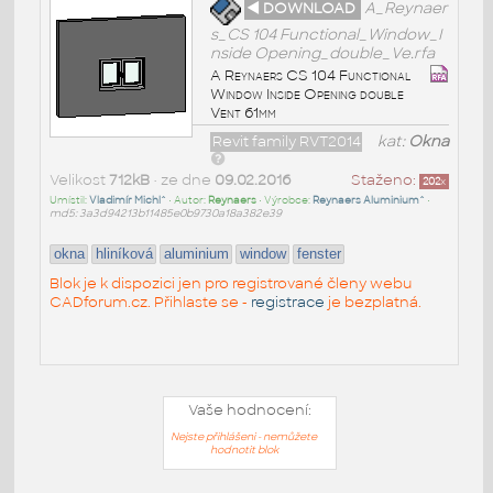
◄ DOWNLOAD
A_Reynaer
s_CS 104 Functional_Window_I
nside Opening_double_Ve.rfa
A Reynaers CS 104 Functional
Window Inside Opening double
Vent 61mm
Revit family RVT2014
kat:
Okna
Velikost
712kB
• ze dne
09.02.2016
Staženo:
202
x
Umístil:
Vladimír Michl^
• Autor:
Reynaers
• Výrobce:
Reynaers Aluminium^
•
md5: 3a3d94213b11485e0b9730a18a382e39
okna
hliníková
aluminium
window
fenster
Blok je k dispozici jen pro registrované členy webu
CADforum.cz. Přihlaste se -
registrace
je bezplatná.
Vaše hodnocení:
Nejste přihlášeni - nemůžete
hodnotit blok