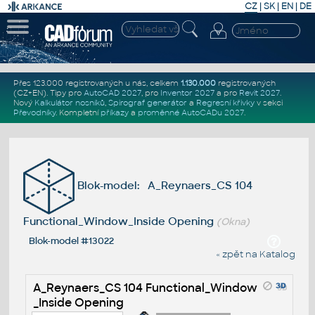
CZ
|
SK
|
EN
|
DE
Přes 123.000 registrovaných u nás, celkem
1.130.000
registrovaných
(CZ+EN)
. Tipy pro
AutoCAD 2027
, pro
Inventor 2027
a pro
Revit 2027
.
Nový
Kalkulátor nosníků
,
Spirograf generátor
a
Regresní křivky
v sekci
Převodníky
.
Kompletní
příkazy
a
proměnné AutoCADu 2027
.
Blok-model: A_Reynaers_CS 104
Functional_Window_Inside Opening
(Okna)
Blok-model #13022
« zpět na Katalog
A_Reynaers_CS 104 Functional_Window
_Inside Opening