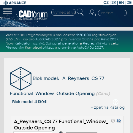
CZ
|
SK
|
EN
|
DE
Přes 123.000 registrovaných u nás, celkem
1.130.000
registrovaných
(CZ+EN)
. Tipy pro
AutoCAD 2027
, pro
Inventor 2027
a pro
Revit 2027
.
Nový
Kalkulátor nosníků
,
Spirograf generátor
a
Regresní křivky
v sekci
Převodníky
.
Kompletní
příkazy
a
proměnné AutoCADu 2027
.
Blok-model: A_Reynaers_CS 77
Functional_Window_Outside Opening
(Okna)
Blok-model #13041
« zpět na Katalog
A_Reynaers_CS 77 Functional_Window_
Outside Opening