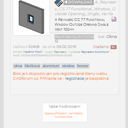
◄ DOWNLOAD
A_Reynaer
s_CS 77 Functional_Window_O
utside Opening_Single_Ve.rfa
A Reynaers CS 77 Functional
Window Outside Opening Single
Vent 102mm
Revit family RVT2014
kat:
Okna
Velikost
524kB
• ze dne
09.02.2016
Staženo:
32
x
Umístil:
Vladimír Michl^
• Autor:
Reynaers
• Výrobce:
Reynaers Aluminium^
•
md5: 250f4a2bf651be656225011bc6c15de5
okna
hliníková
aluminium
window
fenster
Blok je k dispozici jen pro registrované členy webu
CADforum.cz. Přihlaste se -
registrace
je bezplatná.
Vaše hodnocení:
Nejste přihlášeni - nemůžete
hodnotit blok