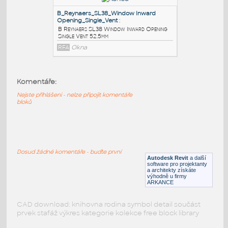
B Reynaers SL38 Window Inward Opening
Double Vent 52.5mm
RFA
Okna
A_Reynaers_SL38_Window Inward
Opening_Single_Vent
:
A Reynaers SL38 Window Inward Opening
Komentáře:
Single Vent 52.5mm
Nejste přihlášeni - nelze připojit komentáře
RFA
Okna
bloků
B_Reynaers_SL38_Window Inward
Opening_Single_Vent
:
Dosud žádné komentáře - buďte první
B Reynaers SL38 Window Inward Opening
Autodesk Revit
a další
Single Vent 52.5mm
software pro projektanty
a architekty získáte
RFA
Okna
výhodně u firmy
ARKANCE
CAD download: knihovna rodina symbol detail součást
prvek stafáž výkres kategorie kolekce free block library