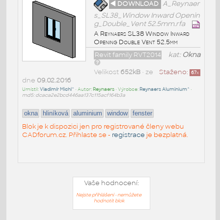
◄ DOWNLOAD
A_Reynaer
s_SL38_Window Inward Openin
g_Double_Vent 52.5mm.rfa
A Reynaers SL38 Window Inward
Opening Double Vent 52.5mm
Revit family RVT2014
kat:
Okna
Velikost
652kB
• ze
Staženo:
67
x
dne
09.02.2016
Umístil:
Vladimír Michl^
• Autor:
Reynaers
• Výrobce:
Reynaers Aluminium^
•
md5: dcaca2e2bcd446aa137c115acf164b3a
okna
hliníková
aluminium
window
fenster
Blok je k dispozici jen pro registrované členy webu
CADforum.cz. Přihlaste se -
registrace
je bezplatná.
Vaše hodnocení:
Nejste přihlášeni - nemůžete
hodnotit blok