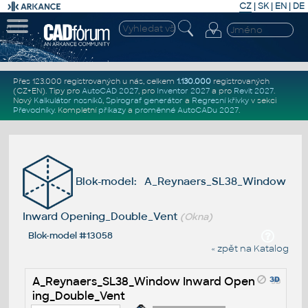
CZ
|
SK
|
EN
|
DE
Přes 123.000 registrovaných u nás, celkem
1.130.000
registrovaných
(CZ+EN)
. Tipy pro
AutoCAD 2027
, pro
Inventor 2027
a pro
Revit 2027
.
Nový
Kalkulátor nosníků
,
Spirograf generátor
a
Regresní křivky
v sekci
Převodníky
.
Kompletní
příkazy
a
proměnné AutoCADu 2027
.
Blok-model: A_Reynaers_SL38_Window
Inward Opening_Double_Vent
(Okna)
Blok-model #13058
« zpět na Katalog
A_Reynaers_SL38_Window Inward Open
ing_Double_Vent